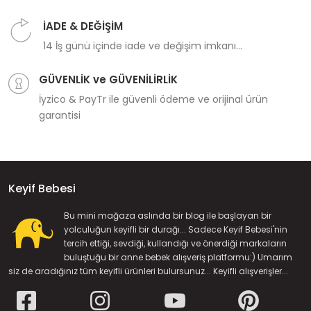
İADE & DEĞİŞİM
14 İş günü içinde iade ve değişim imkanı...
GÜVENLİK ve GÜVENİLİRLİK
İyzico & PayTr ile güvenli ödeme ve orijinal ürün
garantisi
Keyif Bebesi
Bu mini mağaza aslında bir blog ile başlayan bir
yolculuğun keyifli bir durağı... Sadece Keyif Bebesi'nin
tercih ettiği, sevdiği, kullandığı ve önerdiği markaların
buluştuğu bir anne bebek alışveriş platformu:) Umarım
siz de aradığınız tüm keyifli ürünleri bulursunuz... Keyifli alışverişler...