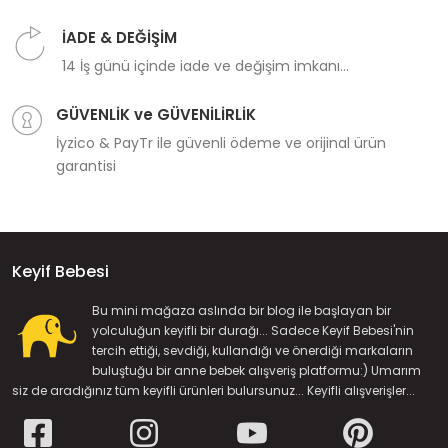
İADE & DEĞİŞİM
14 İş günü içinde iade ve değişim imkanı...
GÜVENLİK ve GÜVENİLİRLİK
İyzico & PayTr ile güvenli ödeme ve orijinal ürün
garantisi
Keyif Bebesi
Bu mini mağaza aslında bir blog ile başlayan bir
yolculuğun keyifli bir durağı... Sadece Keyif Bebesi'nin
tercih ettiği, sevdiği, kullandığı ve önerdiği markaların
buluştuğu bir anne bebek alışveriş platformu:) Umarım
siz de aradığınız tüm keyifli ürünleri bulursunuz... Keyifli alışverişler...