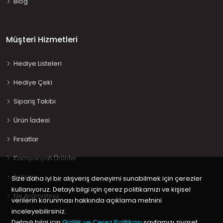
Blog
Müşteri Hizmetleri
Hediye Listeleri
Hediye Çeki
Sipariş Takibi
Ürün İadesi
Fırsatlar
Kampanyalı Ürünler
İletişim
Size daha iyi bir alışveriş deneyimi sunabilmek için çerezler
kullanıyoruz. Detaylı bilgi için çerez politikamızı ve kişisel
Ne Aramıştınız…
verilerin korunması hakkında açıklama metnini
inceleyebilirsiniz.
Detaylı bilgi için
Gizlilik ve Çerez Politikası
sayfamızı ziyaret