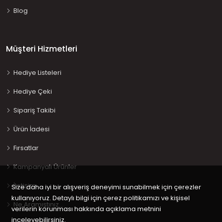
Blog
Müşteri Hizmetleri
Hediye Listeleri
Hediye Çeki
Sipariş Takibi
Ürün İadesi
Fırsatlar
Kampanyalı Ürünler
İletişim
Size daha iyi bir alışveriş deneyimi sunabilmek için çerezler
kullanıyoruz. Detaylı bilgi için çerez politikamızı ve kişisel
Ne Aramıştınız…
verilerin korunması hakkında açıklama metnini
inceleyebilirsiniz.