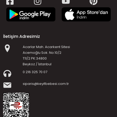
İletişim Adresimiz
Acarlar Mah. Acarkent Sitesi
Acemoğlu Sok. No:10/2
T11/2 PK:34800
Beykoz / İstanbul
0 216 325 70 07
siparis@keyifbebesi.com.tr