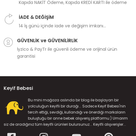
Kapıda NAKİT Ödeme, Kapıda KREDİ KARTI ile ödeme
İADE & DEĞİŞİM
14 İş günü içinde iade ve değişim imkanı...
GÜVENLİK ve GÜVENİLİRLİK
İyzico & PayTr ile güvenli ödeme ve orijinal ürün
garantisi
Keyif Bebesi
Bu mini mağaza aslında bir blog ile başlayan bir
yolculuğun keyifli bir durağı... Sadece Keyif Bebesi'nin
tercih ettiği, sevdiği, kullandığı ve önerdiği markaların
buluştuğu bir anne bebek alışveriş platformu:) Umarım
siz de aradığınız tüm keyifli ürünleri bulursunuz... Keyifli alışverişler...