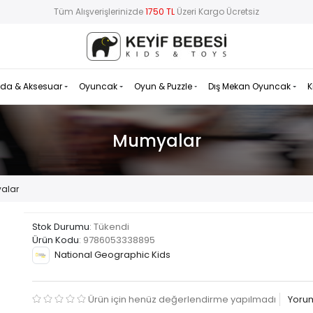
Tüm Alışverişlerinizde
1750 TL
Üzeri Kargo Ücretsiz
da & Aksesuar
Oyuncak
Oyun & Puzzle
Dış Mekan Oyuncak
K
Mumyalar
alar
Stok Durumu
: Tükendi
Ürün Kodu
:
9786053338895
National Geographic Kids
Ürün için henüz değerlendirme yapılmadı
Yoru