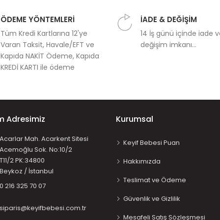
ÖDEME YÖNTEMLERİ
İADE & DEĞİŞİM
Tüm Kredi Kartlarına 12'ye
14 İş günü içinde iade 
Varan Taksit, Havale/EFT ve
değişim imkanı...
Kapıda NAKİT Ödeme, Kapıda
KREDİ KARTI ile ödeme
im Adresimiz
Kurumsal
Acarlar Mah. Acarkent Sitesi
Keyif Bebesi Puan
Acemoğlu Sok. No:10/2
T11/2 PK:34800
Hakkımızda
Beykoz / İstanbul
Teslimat ve Ödeme
0 216 325 70 07
Güvenlik ve Gizlilik
siparis@keyifbebesi.com.tr
Mesafeli Satış Sözleşmesi