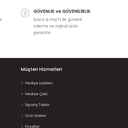
GÜVENLİK ve GÜVENİLİRLİK
ve
İyzico & PayTr ile güvenli
ödeme ve orijinal ürün
garantisi
Müşteri Hizmetleri
Hediye Listeleri
Hediye Çeki
Sipariş Takibi
Ürün İadesi
Fırsatlar