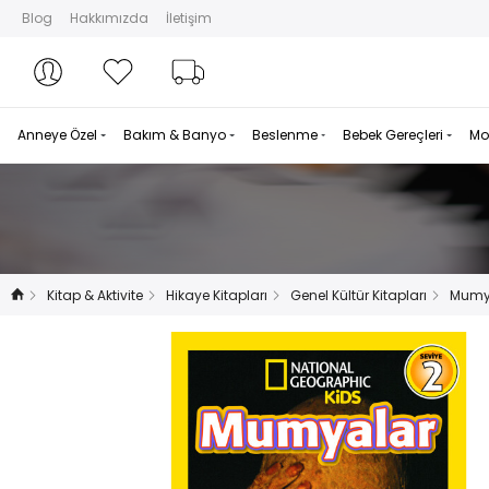
Blog
Hakkımızda
İletişim
Hesabım
Hesabım
Favorilerim
Sipariş Takibi
Anneye Özel
Bakım & Banyo
Beslenme
Bebek Gereçleri
Mo
Kitap & Aktivite
Hikaye Kitapları
Genel Kültür Kitapları
Mumy