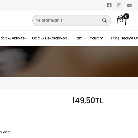
0
itap & Aktivite
Oda & Dekorasyon
Parti
Yaşam
1 Yaş Hediye Ö
149,50TL
m yap