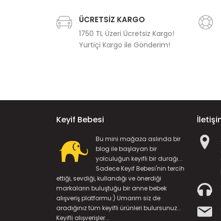
ÜCRETSİZ KARGO
1750 TL Üzeri Ücretsiz Kargo!
Yurtiçi Kargo ile Gönderim!
Keyif Bebesi
İletiş
Bu mini mağaza aslında bir
blog ile başlayan bir
yolculuğun keyifli bir durağı...
Sadece Keyif Bebesi'nin tercih
ettiği, sevdiği, kullandığı ve önerdiği
markaların buluştuğu bir anne bebek
alışveriş platformu:) Umarım siz de
aradığınız tüm keyifli ürünleri bulursunuz...
Keyifli alışverişler...