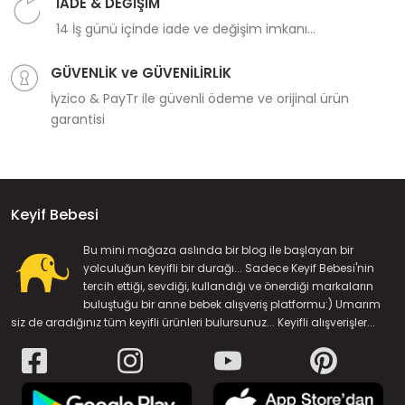
İADE & DEĞİŞİM
14 İş günü içinde iade ve değişim imkanı...
GÜVENLİK ve GÜVENİLİRLİK
İyzico & PayTr ile güvenli ödeme ve orijinal ürün
garantisi
Keyif Bebesi
Bu mini mağaza aslında bir blog ile başlayan bir
yolculuğun keyifli bir durağı... Sadece Keyif Bebesi'nin
tercih ettiği, sevdiği, kullandığı ve önerdiği markaların
buluştuğu bir anne bebek alışveriş platformu:) Umarım
siz de aradığınız tüm keyifli ürünleri bulursunuz... Keyifli alışverişler...