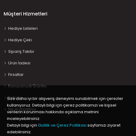
Müşteri Hizmetleri
Hediye Listeleri
Hediye Çeki
Sipariş Takibi
Ürün İadesi
Fırsatlar
Kampanyalı Ürünler
İletişim
Size daha iyi bir alışveriş deneyimi sunabilmek için çerezler
kullanıyoruz. Detaylı bilgi için çerez politikamızı ve kişisel
Ne Aramıştınız…
verilerin korunması hakkında açıklama metnini
inceleyebilirsiniz.
Detaylı bilgi için
Gizlilik ve Çerez Politikası
sayfamızı ziyaret
edebilirsiniz.