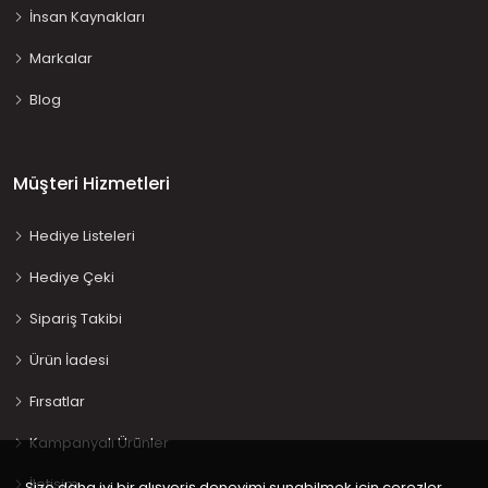
İnsan Kaynakları
Markalar
Blog
Müşteri Hizmetleri
Hediye Listeleri
Hediye Çeki
Sipariş Takibi
Ürün İadesi
Fırsatlar
Kampanyalı Ürünler
İletişim
Size daha iyi bir alışveriş deneyimi sunabilmek için çerezler