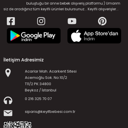
buluştuğu bir anne bebek alışveriş platformu:) Umarım
siz de aradığınız tüm keyifli ürünleri bulursunuz... Keyifli alışverişler...
İletişim Adresimiz
Acarlar Mah. Acarkent Sitesi
Acemoğlu Sok. No:10/2
T11/2 PK:34800
Beykoz / İstanbul
0 216 325 70 07
siparis@keyifbebesi.com.tr