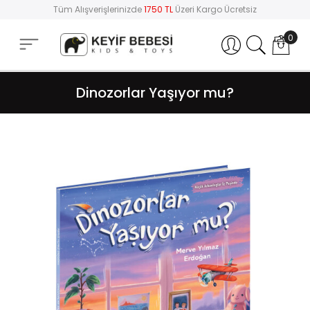
Tüm Alışverişlerinizde
1750 TL
Üzeri Kargo Ücretsiz
0
Hesabım
Dinozorlar Yaşıyor mu?