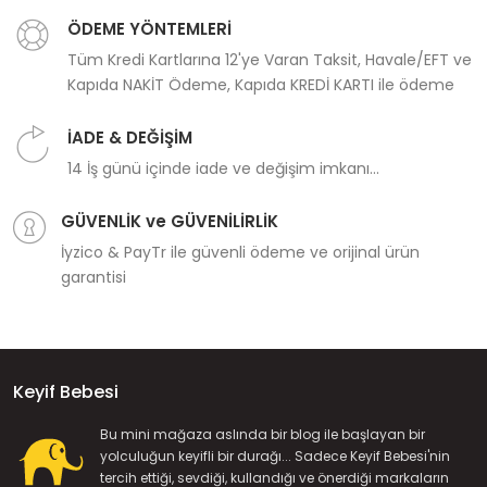
ÖDEME YÖNTEMLERİ
Tüm Kredi Kartlarına 12'ye Varan Taksit, Havale/EFT ve
Kapıda NAKİT Ödeme, Kapıda KREDİ KARTI ile ödeme
İADE & DEĞİŞİM
14 İş günü içinde iade ve değişim imkanı...
GÜVENLİK ve GÜVENİLİRLİK
İyzico & PayTr ile güvenli ödeme ve orijinal ürün
garantisi
Keyif Bebesi
Bu mini mağaza aslında bir blog ile başlayan bir
yolculuğun keyifli bir durağı... Sadece Keyif Bebesi'nin
tercih ettiği, sevdiği, kullandığı ve önerdiği markaların