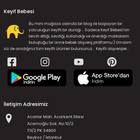
Keyif Bebesi
Bu mini mağaza aslında bir blog ile başlayan bir
yolculuğun keyifli bir durağı... Sadece Keyif Bebesi'nin
tercih ettiği, sevdiği, kullandığı ve önerdiği markaların
buluştuğu bir anne bebek alışveriş platformu:) Umarım
siz de aradığınız tüm keyifli ürünleri bulursunuz... Keyifli alışverişler...
İletişim Adresimiz
Acarlar Mah. Acarkent Sitesi
Acemoğlu Sok. No:10/2
T11/2 PK:34800
Beykoz / İstanbul