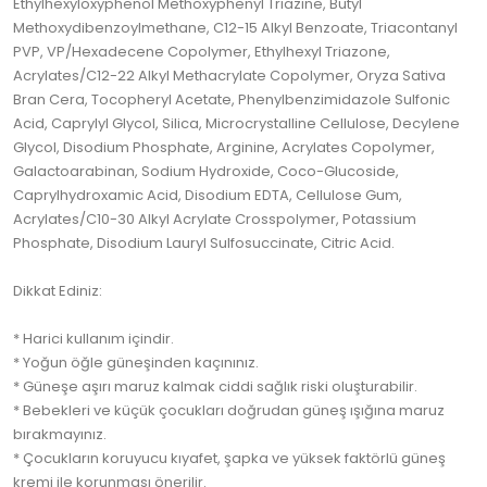
Ethylhexyloxyphenol Methoxyphenyl Triazine, Butyl
Methoxydibenzoylmethane, C12-15 Alkyl Benzoate, Triacontanyl
PVP, VP/Hexadecene Copolymer, Ethylhexyl Triazone,
Acrylates/C12-22 Alkyl Methacrylate Copolymer, Oryza Sativa
Bran Cera, Tocopheryl Acetate, Phenylbenzimidazole Sulfonic
Acid, Caprylyl Glycol, Silica, Microcrystalline Cellulose, Decylene
Glycol, Disodium Phosphate, Arginine, Acrylates Copolymer,
Galactoarabinan, Sodium Hydroxide, Coco-Glucoside,
Caprylhydroxamic Acid, Disodium EDTA, Cellulose Gum,
Acrylates/C10-30 Alkyl Acrylate Crosspolymer, Potassium
Phosphate, Disodium Lauryl Sulfosuccinate, Citric Acid.
Dikkat Ediniz:
* Harici kullanım içindir.
* Yoğun öğle güneşinden kaçınınız.
* Güneşe aşırı maruz kalmak ciddi sağlık riski oluşturabilir.
* Bebekleri ve küçük çocukları doğrudan güneş ışığına maruz
bırakmayınız.
* Çocukların koruyucu kıyafet, şapka ve yüksek faktörlü güneş
kremi ile korunması önerilir.