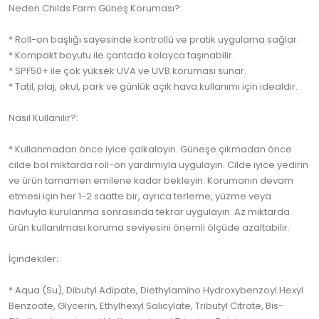
Neden Childs Farm Güneş Koruması?:
* Roll-on başlığı sayesinde kontrollü ve pratik uygulama sağlar.
* Kompakt boyutu ile çantada kolayca taşınabilir.
* SPF50+ ile çok yüksek UVA ve UVB koruması sunar.
* Tatil, plaj, okul, park ve günlük açık hava kullanımı için idealdir.
Nasıl Kullanılır?:
* Kullanmadan önce iyice çalkalayın. Güneşe çıkmadan önce
cilde bol miktarda roll-on yardımıyla uygulayın. Cilde iyice yedirin
ve ürün tamamen emilene kadar bekleyin. Korumanın devam
etmesi için her 1-2 saatte bir, ayrıca terleme, yüzme veya
havluyla kurulanma sonrasında tekrar uygulayın. Az miktarda
ürün kullanılması koruma seviyesini önemli ölçüde azaltabilir.
İçindekiler:
* Aqua (Su), Dibutyl Adipate, Diethylamino Hydroxybenzoyl Hexyl
Benzoate, Glycerin, Ethylhexyl Salicylate, Tributyl Citrate, Bis-