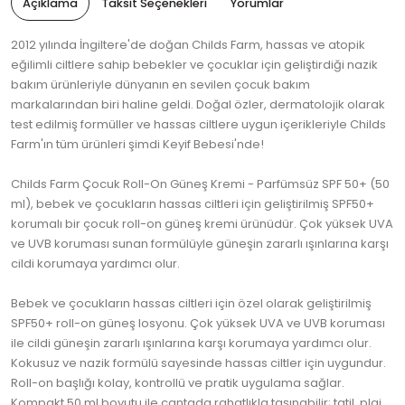
Açıklama
Taksit Seçenekleri
Yorumlar
2012 yılında İngiltere'de doğan Childs Farm, hassas ve atopik
eğilimli ciltlere sahip bebekler ve çocuklar için geliştirdiği nazik
bakım ürünleriyle dünyanın en sevilen çocuk bakım
markalarından biri haline geldi. Doğal özler, dermatolojik olarak
test edilmiş formüller ve hassas ciltlere uygun içerikleriyle Childs
Farm'ın tüm ürünleri şimdi Keyif Bebesi'nde!
Childs Farm Çocuk Roll-On Güneş Kremi - Parfümsüz SPF 50+ (50
ml), bebek ve çocukların hassas ciltleri için geliştirilmiş SPF50+
korumalı bir çocuk roll-on güneş kremi ürünüdür. Çok yüksek UVA
ve UVB koruması sunan formülüyle güneşin zararlı ışınlarına karşı
cildi korumaya yardımcı olur.
Bebek ve çocukların hassas ciltleri için özel olarak geliştirilmiş
SPF50+ roll-on güneş losyonu. Çok yüksek UVA ve UVB koruması
ile cildi güneşin zararlı ışınlarına karşı korumaya yardımcı olur.
Kokusuz ve nazik formülü sayesinde hassas ciltler için uygundur.
Roll-on başlığı kolay, kontrollü ve pratik uygulama sağlar.
Kompakt 50 ml boyutu ile çantada rahatlıkla taşınabilir; tatil, plaj,