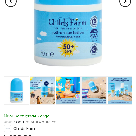
24 Saat İçinde Kargo
Ürün Kodu
:
5060447948759
Childs Farm