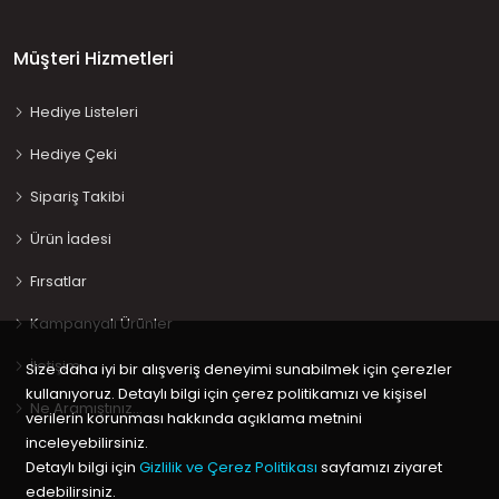
Müşteri Hizmetleri
Hediye Listeleri
Hediye Çeki
Sipariş Takibi
Ürün İadesi
Fırsatlar
Kampanyalı Ürünler
İletişim
Size daha iyi bir alışveriş deneyimi sunabilmek için çerezler
kullanıyoruz. Detaylı bilgi için çerez politikamızı ve kişisel
Ne Aramıştınız…
verilerin korunması hakkında açıklama metnini
inceleyebilirsiniz.
Detaylı bilgi için
Gizlilik ve Çerez Politikası
sayfamızı ziyaret
edebilirsiniz.