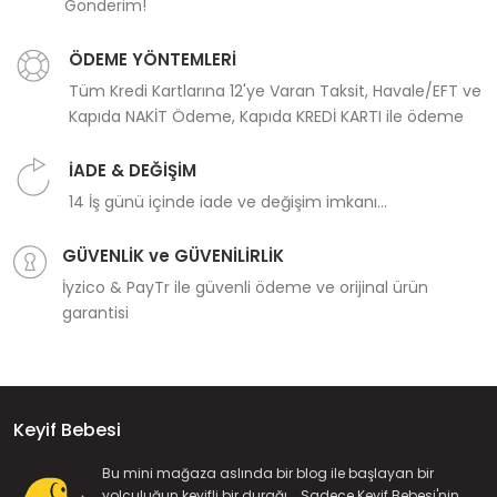
Gönderim!
ÖDEME YÖNTEMLERİ
Tüm Kredi Kartlarına 12'ye Varan Taksit, Havale/EFT ve
Kapıda NAKİT Ödeme, Kapıda KREDİ KARTI ile ödeme
İADE & DEĞİŞİM
14 İş günü içinde iade ve değişim imkanı...
GÜVENLİK ve GÜVENİLİRLİK
İyzico & PayTr ile güvenli ödeme ve orijinal ürün
garantisi
Keyif Bebesi
Bu mini mağaza aslında bir blog ile başlayan bir
yolculuğun keyifli bir durağı... Sadece Keyif Bebesi'nin