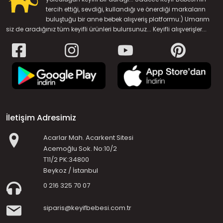
tercih ettiği, sevdiği, kullandığı ve önerdiği markaların
buluştuğu bir anne bebek alışveriş platformu:) Umarım
siz de aradığınız tüm keyifli ürünleri bulursunuz... Keyifli alışverişler...
İletişim Adresimiz
Acarlar Mah. Acarkent Sitesi
Acemoğlu Sok. No:10/2
T11/2 PK:34800
Beykoz / İstanbul
0 216 325 70 07
siparis@keyifbebesi.com.tr