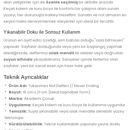
alan yetişkinler için de
özenle seçilmiş
bir aktivite aracıdır.
Keçeli kalem ve kuru boya ile konforlu bir çalışma alanı sunan
yüzeyi, her dokunuşta kaliteyi hissettirir. Sanatın ve not almanın en
seçkin halini deneyimlemek isteyenler için ideal bir tercihtir.
Yıkanabilir Doku ile Sonsuz Kullanım
Ürünün en ayırt edici özelliği, isim babası olduğu "asla bitmeyen"
yapısıdır. Sayfalar dolduğunda veya yeni bir başlangıç yapmak
istediğinizde, defterinizi
ıslak mendil
ile silebilir veya doğrudan
suyun altında
yıkayabilirsiniz. Saniyeler içinde tertemiz olan
sayfalar, yeni bir sanat eseri için hazır hale gelir.
Teknik Ayrıcalıklar
Ürün Adı:
Tükenmez Not Defteri // Never Ending
Boyut:
15 cm x 21 cm (İdeal taşınabilir form)
Marka:
Akademi Çocuk
Uygulama:
Keçeli kalem ve kuru boya ile kullanıma uygundur.
Temizlik:
Suyla yıkanabilir veya ıslak mendille silinebilir yüzey
teknolojisi.
Sürdürülebilirlik:
Tekrar kullanılabilir yapısıyla çevre dostu