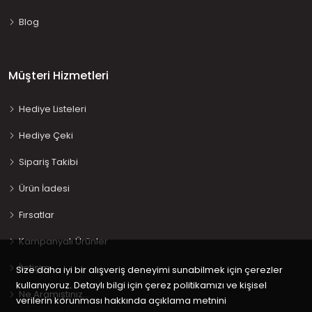
Blog
Müşteri Hizmetleri
Hediye Listeleri
Hediye Çeki
Sipariş Takibi
Ürün İadesi
Fırsatlar
Kampanyalı Ürünler
İletişim
Size daha iyi bir alışveriş deneyimi sunabilmek için çerezler
kullanıyoruz. Detaylı bilgi için çerez politikamızı ve kişisel
Ne Aramıştınız…
verilerin korunması hakkında açıklama metnini