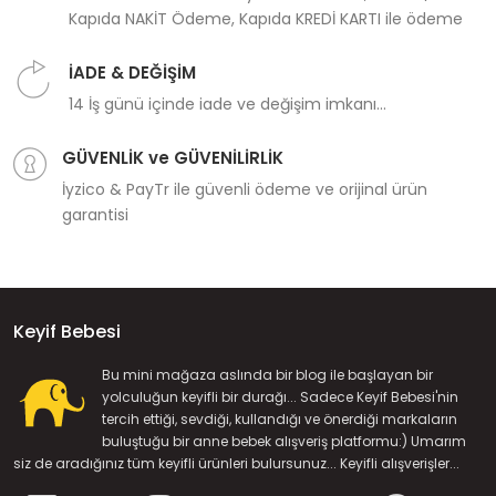
Kapıda NAKİT Ödeme, Kapıda KREDİ KARTI ile ödeme
İADE & DEĞİŞİM
14 İş günü içinde iade ve değişim imkanı...
GÜVENLİK ve GÜVENİLİRLİK
İyzico & PayTr ile güvenli ödeme ve orijinal ürün
garantisi
Keyif Bebesi
Bu mini mağaza aslında bir blog ile başlayan bir
yolculuğun keyifli bir durağı... Sadece Keyif Bebesi'nin
tercih ettiği, sevdiği, kullandığı ve önerdiği markaların
buluştuğu bir anne bebek alışveriş platformu:) Umarım
siz de aradığınız tüm keyifli ürünleri bulursunuz... Keyifli alışverişler...