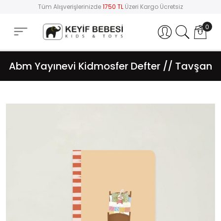
Tüm Alışverişlerinizde
1750 TL
Üzeri Kargo Ücretsiz
0
Hesabım
Abm Yayınevi Kidmosfer Defter // Tavşan