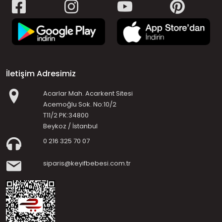
İletişim Adresimiz
Acarlar Mah. Acarkent Sitesi
Acemoğlu Sok. No:10/2
T11/2 PK:34800
Beykoz / İstanbul
0 216 325 70 07
siparis@keyifbebesi.com.tr