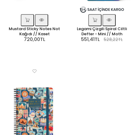
Mustard Sticky Notes Not
Legami Çizgili Spiral Ciltli
Kağıdı // Kaset
Defter - Mini // Moth
720,00TL
551,41TL
528,22TL