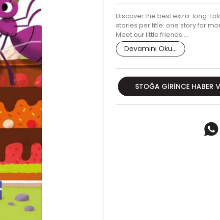
Discover the best extra-long-fol
stories per title: one story for 
Meet our little friends:…
Devamını Oku...
STOĞA GIRINCE HABER 