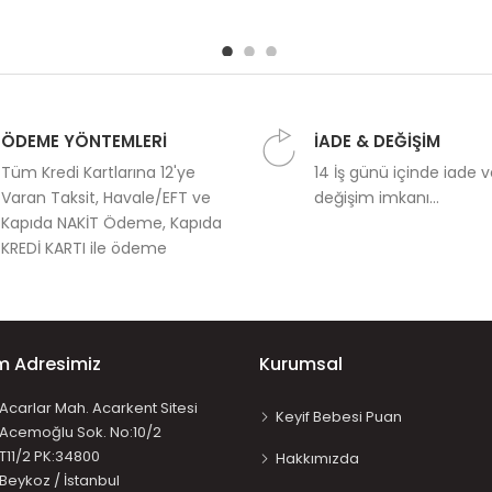
ÖDEME YÖNTEMLERİ
İADE & DEĞİŞİM
Tüm Kredi Kartlarına 12'ye
14 İş günü içinde iade 
Varan Taksit, Havale/EFT ve
değişim imkanı...
Kapıda NAKİT Ödeme, Kapıda
KREDİ KARTI ile ödeme
im Adresimiz
Kurumsal
Acarlar Mah. Acarkent Sitesi
Keyif Bebesi Puan
Acemoğlu Sok. No:10/2
T11/2 PK:34800
Hakkımızda
Beykoz / İstanbul