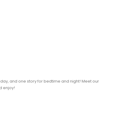
d day, and one story for bedtime and night! Meet our
nd enjoy!