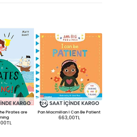
e Pirates are
Pan Macmillan I Can Be Patient
663,00TL
ming
,00TL