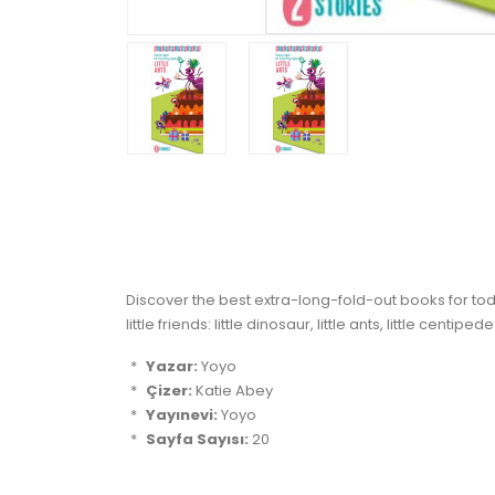
Discover the best extra-long-fold-out books for todd
little friends: little dinosaur, little ants, little ce
Yazar:
Yoyo
Çizer:
Katie Abey
Yayınevi:
Yoyo
Sayfa Sayısı:
20