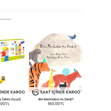
Yoyo Soft tabs
Dean dog l
564
a (Mini Oyun)
Biri Merhaba mı Dedi?
Abm Yayınevi 
,00TL
160,00TL
300