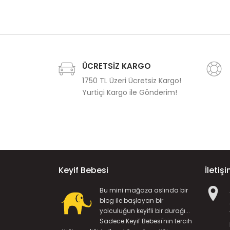
ÜCRETSİZ KARGO
1750 TL Üzeri Ücretsiz Kargo!
Yurtiçi Kargo ile Gönderim!
Keyif Bebesi
İletiş
Bu mini mağaza aslında bir
blog ile başlayan bir
yolculuğun keyifli bir durağı...
Sadece Keyif Bebesi'nin tercih