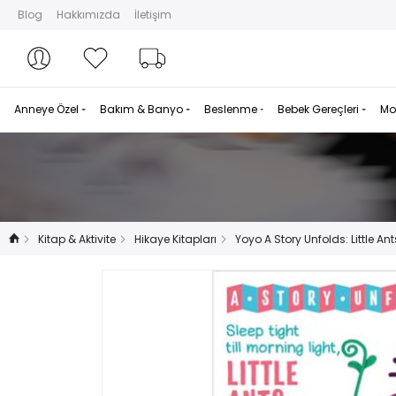
Blog
Hakkımızda
İletişim
Hesabım
Hesabım
Favorilerim
Sipariş Takibi
Anneye Özel
Bakım & Banyo
Beslenme
Bebek Gereçleri
Mo
Kitap & Aktivite
Hikaye Kitapları
Yoyo A Story Unfolds: Little Ant