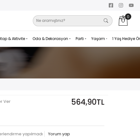
0
itap & Aktivite
Oda & Dekorasyon
Parti
Yaşam
1 Yaş Hediye Ö
564,90TL
er Ver
erlendirme yapılmadı
Yorum yap