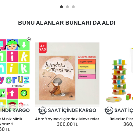
BUNU ALANLAR BUNLARI DA ALDI
e Minik Minik
Abm Yayınevi İçimdeki Mevsimler
Beleduc Pis
300,00TL
360
yoruz 2
50TL