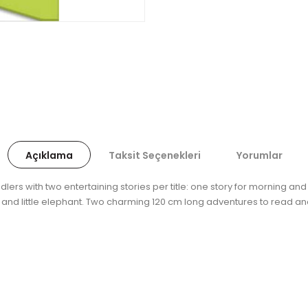
Açıklama
Taksit Seçenekleri
Yorumlar
lers with two entertaining stories per title: one story for morning an
ntipede and little elephant. Two charming 120 cm long adventures to read a