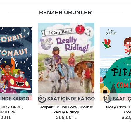
BENZER ÜRÜNLER
SUZY ORBIT,
Harper Collins Pony Scouts:
Nosy Crow Th
NAUT PB
Really Riding!
Co
,00TL
259,00TL
652