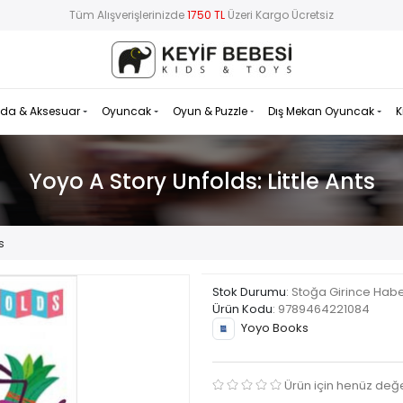
Tüm Alışverişlerinizde
1750 TL
Üzeri Kargo Ücretsiz
da & Aksesuar
Oyuncak
Oyun & Puzzle
Dış Mekan Oyuncak
K
Yoyo A Story Unfolds: Little Ants
s
Stok Durumu
: Stoğa Girince Hab
Ürün Kodu
:
9789464221084
Yoyo Books
Ürün için henüz değ