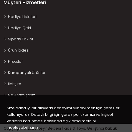
Müşteri Hizmetleri
Hediye Listeleri
Hediye Çeki
Sipariş Takibi
Ürün İadesi
Fırsatlar
Kampanyalı Ürünler
İletişim
Ne Aramıştınız…
Size daha iyi bir alışveriş deneyimi sunabilmek için çerezler
kullanıyoruz. Detaylı bilgi için çerez politikamızı ve kişisel
verilerin korunması hakkında açıklama metnini
inceleyebilirsiniz.
Copyright © 2020 Keyif Bebesi | Kids & Toys, Geliştirici
Kabuk