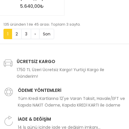
5.640,00₺
135 üründen 1 ile 45 arası. Toplam 3 sayfa.
1
2
3
›
Son
ÜCRETSİZ KARGO
1750 TL Üzeri Ücretsiz Kargo! Yurtiçi Kargo ile
Gönderim!
ÖDEME YÖNTEMLERİ
Tüm Kredi Kartlarına 12'ye Varan Taksit, Havale/EFT ve
Kapıda NAKİT Ödeme, Kapıda KREDİ KARTI ile ödeme
İADE & DEĞİŞİM
14 İş günü içinde iade ve değişim imkanı...