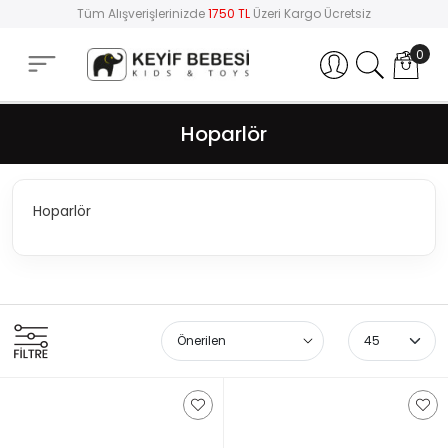
Tüm Alışverişlerinizde
1750 TL
Üzeri Kargo Ücretsiz
0
Hesabım
Hoparlör
Hoparlör