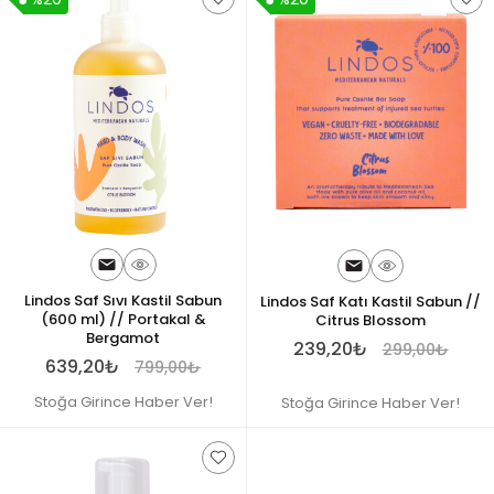
Lindos Saf Sıvı Kastil Sabun
Lindos Saf Katı Kastil Sabun //
(600 ml) // Portakal &
Citrus Blossom
Bergamot
239,20₺
299,00₺
639,20₺
799,00₺
Stoğa Girince Haber Ver!
Stoğa Girince Haber Ver!