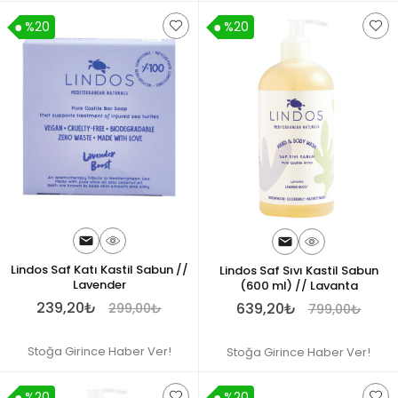
%20
%20
Lindos Saf Katı Kastil Sabun //
Lindos Saf Sıvı Kastil Sabun
Lavender
(600 ml) // Lavanta
239,20₺
639,20₺
299,00₺
799,00₺
Stoğa Girince Haber Ver!
Stoğa Girince Haber Ver!
%20
%20