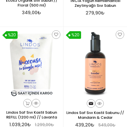
Ecos3 Organik Sıvı Sabun //
INCIA Yoğun Nemlendiricili
Floral (500 ml)
Zeytinyağlı Sıvı Sabun
349,00₺
279,90₺
%20
%20
Lindos Saf Sıvı Kastil Sabun
Lindos Saf Sıvı Kastil Sabunu //
REFILL (1200 ml) // Lavanta
Mandarin & Cedar
1.039,20₺
439,20₺
1.299,00₺
549,00₺