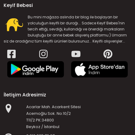
Keyif Bebesi
Bu mini mağaza aslında bir blog ile başlayan bir
yolculuğun keyifli bir durağı... Sadece Keyif Bebesi'nin
tercih ettiği, sevdiği, kullandığı ve önerdiği markaların
buluştuğu bir anne bebek alışveriş platformu:) Umarım
siz de aradığınız tüm keyifli ürünleri bulursunuz... Keyifli alışverişler...
İletişim Adresimiz
Acarlar Mah. Acarkent Sitesi
Acemoğlu Sok. No:10/2
T11/2 PK:34800
Beykoz / İstanbul