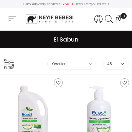
Tüm Alışverişlerinizde
1750 TL
Üzeri Kargo Ücretsiz
0
Hesabım
El Sabun