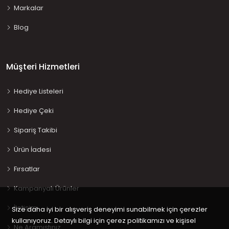
Markalar
Blog
Müşteri Hizmetleri
Hediye Listeleri
Hediye Çeki
Sipariş Takibi
Ürün İadesi
Fırsatlar
Kampanyalı Ürünler
İletişim
Size daha iyi bir alışveriş deneyimi sunabilmek için çerezler
kullanıyoruz. Detaylı bilgi için çerez politikamızı ve kişisel
Ne Aramıştınız…