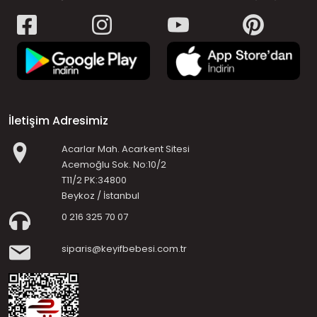
İletişim Adresimiz
Acarlar Mah. Acarkent Sitesi
Acemoğlu Sok. No:10/2
T11/2 PK:34800
Beykoz / İstanbul
0 216 325 70 07
siparis@keyifbebesi.com.tr