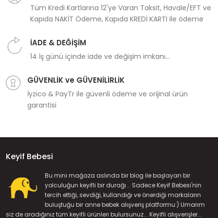
Tüm Kredi Kartlarına 12'ye Varan Taksit, Havale/EFT ve
Kapıda NAKİT Ödeme, Kapıda KREDİ KARTI ile ödeme
İADE & DEĞİŞİM
14 İş günü içinde iade ve değişim imkanı...
GÜVENLİK ve GÜVENİLİRLİK
İyzico & PayTr ile güvenli ödeme ve orijinal ürün
garantisi
Keyif Bebesi
Bu mini mağaza aslında bir blog ile başlayan bir
yolculuğun keyifli bir durağı... Sadece Keyif Bebesi'nin
tercih ettiği, sevdiği, kullandığı ve önerdiği markaların
buluştuğu bir anne bebek alışveriş platformu:) Umarım
siz de aradığınız tüm keyifli ürünleri bulursunuz... Keyifli alışverişler...