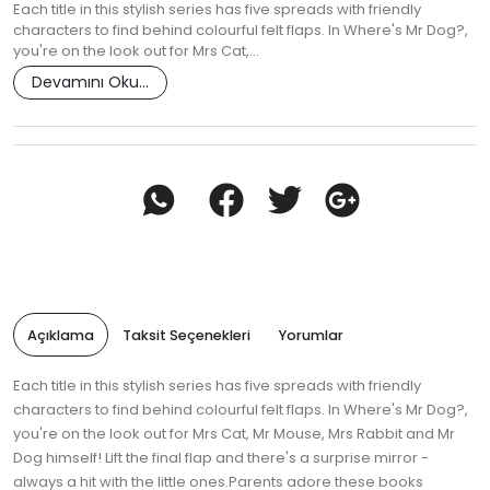
Each title in this stylish series has five spreads with friendly
characters to find behind colourful felt flaps. In Where's Mr Dog?,
you're on the look out for Mrs Cat,…
Devamını Oku...
Açıklama
Taksit Seçenekleri
Yorumlar
Each title in this stylish series has five spreads with friendly
characters to find behind colourful felt flaps. In Where's Mr Dog?,
you're on the look out for Mrs Cat, Mr Mouse, Mrs Rabbit and Mr
Dog himself! Lift the final flap and there's a surprise mirror -
always a hit with the little ones.Parents adore these books