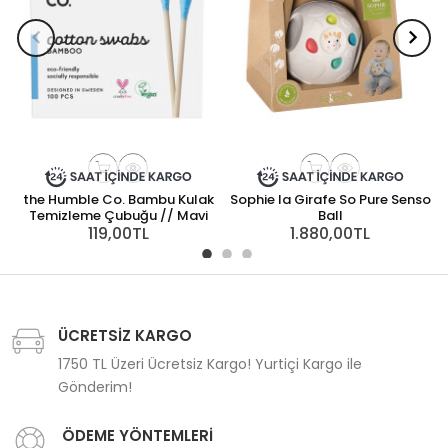
the Humble Co. Bambu Kulak
Sophie la Girafe So Pure Senso
H
Temizleme Çubuğu // Mavi
Ball
119,00TL
1.880,00TL
ÜCRETSİZ KARGO
1750 TL Üzeri Ücretsiz Kargo! Yurtiçi Kargo ile
Gönderim!
ÖDEME YÖNTEMLERİ