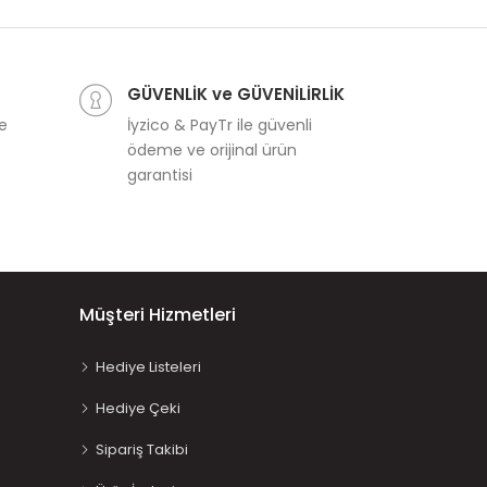
Waytoplay Roadb
R
8
GÜVENLİK ve GÜVENİLİRLİK
ve
İyzico & PayTr ile güvenli
ödeme ve orijinal ürün
garantisi
Müşteri Hizmetleri
Hediye Listeleri
Hediye Çeki
Sipariş Takibi