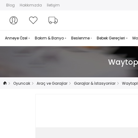
Blog
Hakkımızda
İletişim
Hesabım
Hesabım
Favorilerim
Sipariş Takibi
Anneye Özel
Bakım & Banyo
Beslenme
Bebek Gereçleri
Mo
Waytopla
Oyuncak
Araç ve Garajlar
Garajlar & İstasyonlar
Waytopla