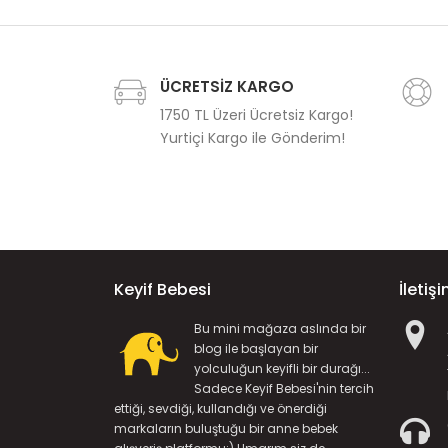
ÜCRETSİZ KARGO
1750 TL Üzeri Ücretsiz Kargo!
Yurtiçi Kargo ile Gönderim!
Keyif Bebesi
İletiş
Bu mini mağaza aslında bir
blog ile başlayan bir
yolculuğun keyifli bir durağı...
Sadece Keyif Bebesi'nin tercih
ettiği, sevdiği, kullandığı ve önerdiği
markaların buluştuğu bir anne bebek