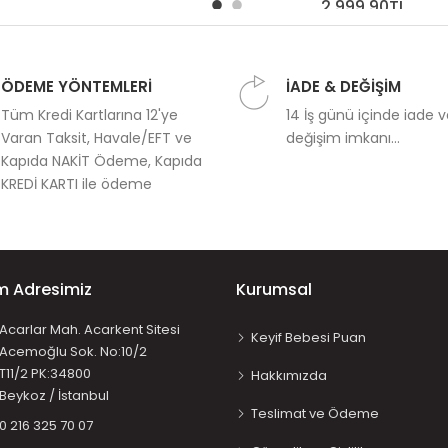
2.999,90TL
ÖDEME YÖNTEMLERİ
İADE & DEĞİŞİM
Tüm Kredi Kartlarına 12'ye
14 İş günü içinde iade 
Varan Taksit, Havale/EFT ve
değişim imkanı...
Kapıda NAKİT Ödeme, Kapıda
KREDİ KARTI ile ödeme
im Adresimiz
Kurumsal
Acarlar Mah. Acarkent Sitesi
Keyif Bebesi Puan
Acemoğlu Sok. No:10/2
T11/2 PK:34800
Hakkımızda
Beykoz / İstanbul
Teslimat ve Ödeme
0 216 325 70 07