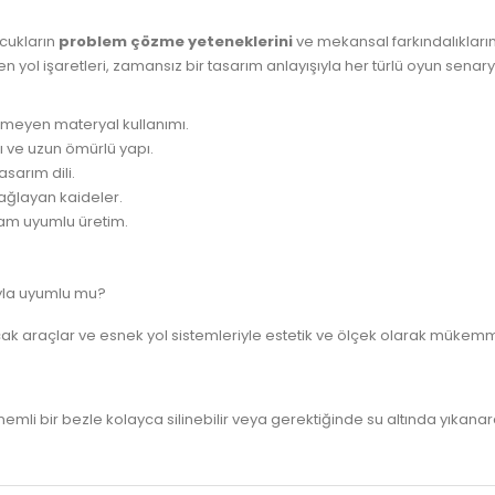
cukların
problem çözme yeteneklerini
ve mekansal farkındalıklarını
 yol işaretleri, zamansız bir tasarım anlayışıyla her türlü oyun sen
ermeyen materyal kullanımı.
ı ve uzun ömürlü yapı.
sarım dili.
 sağlayan kaideler.
tam uyumlu üretim.
ıyla uyumlu mu?
k araçlar ve esnek yol sistemleriyle estetik ve ölçek olarak mükemme
mli bir bezle kolayca silinebilir veya gerektiğinde su altında yıkanara