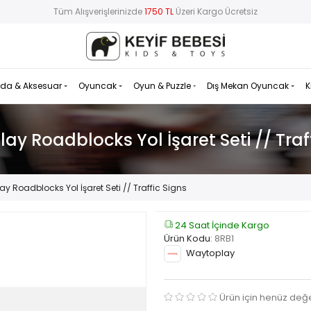
Tüm Alışverişlerinizde
1750 TL
Üzeri Kargo Ücretsiz
da & Aksesuar
Oyuncak
Oyun & Puzzle
Dış Mekan Oyuncak
K
y Roadblocks Yol İşaret Seti // Traf
y Roadblocks Yol İşaret Seti // Traffic Signs
24 Saat İçinde Kargo
Ürün Kodu
:
8RB1
Waytoplay
Ürün için henüz değ