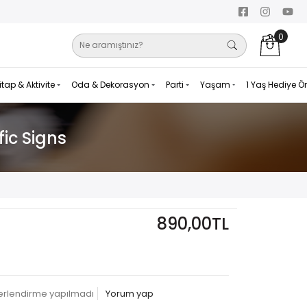
0
itap & Aktivite
Oda & Dekorasyon
Parti
Yaşam
1 Yaş Hediye Ö
fic Signs
890,00TL
erlendirme yapılmadı
Yorum yap