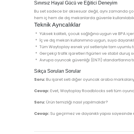
Sınırsız Hayal Gücü ve Eğitici Deneyim
Bu set sadece bir aksesuar değil, aynı zamanda ço
hem iç hem de dış mekanlarda güvenle kullanılabilen
Teknik Ayrıcalıklar
Yüksek kaliteli, çocuk sağlığına uygun ve BPA iç
İç ve dış mekan kullanımına uygun, suya dayanıkl
Tüm Waytoplay esnek yol setleriyle tam uyumlu ta
Gerçekçi trafik işaretleri figürleri ve stabil duruş
Avrupa oyuncak güvenliği (EN71) standartlarına 
Sıkça Sorulan Sorular
Soru:
Bu işaret seti diğer oyuncak araba markalar
Cevap:
Evet, Waytoplay Roadblocks seti tüm oyunca
Soru:
Ürün temizliği nasıl yapılmalıdır?
Cevap:
Su geçirmez ve dayanıklı yapısı sayesinde ne