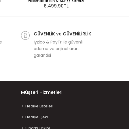
ı
Plasmacar Bin & Sür // Kırmızı
6.499,90TL
Plasmacar
6.
GÜVENLİK ve GÜVENİLİRLİK
ve
İyzico & PayTr ile güvenli
ödeme ve orijinal ürün
garantisi
Müşteri Hizmetleri
Hediye Listeleri
Hediye Çeki
Sipariş Takibi