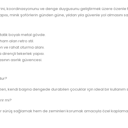
ini, koordinasyonunu ve denge duygusunu geliştirmek üzere özenle t
pısı, minik şoförlerin günden güne, yıldan yıla güvenle yol almasını sa
tatik boyalı metal gövde.
ham alan retro stil.
n ve rahat oturma alanı.
dirençli tekerlek yapısı.
sının asırlık güvencesi.
dur?
zeri, kendi başına dengede durabilen çocuklar için ideal bir kullanım 
rir mi?
bir sürüş sağlamak hem de zeminleri korumak amacıyla özel kaplamala