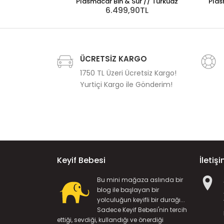
Plasmacar Bin & Sür // Turkuaz
Plas
6.499,90TL
ÜCRETSİZ KARGO
1750 TL Üzeri Ücretsiz Kargo!
Yurtiçi Kargo ile Gönderim!
Keyif Bebesi
İletiş
Bu mini mağaza aslında bir
blog ile başlayan bir
yolculuğun keyifli bir durağı...
Sadece Keyif Bebesi'nin tercih
ettiği, sevdiği, kullandığı ve önerdiği