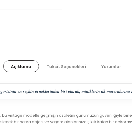
Açıklama
Taksit Seçenekleri
Yorumlar
orisinin en seçkin örneklerinden biri olarak, miniklerin ilk maceralarına Fr
c, bu vintage modelle geçmişin asaletini günümüzün güvenliğiyle birleş
lecek bir hatıra objesi ve yaşam alanlarınıza şıklık katan bir dekoras