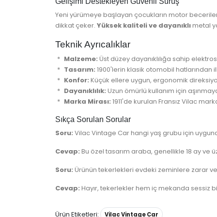
Gelişimi Destekleyen Güvenli Sürüş
Yeni yürümeye başlayan çocukların motor beceriler
dikkat çeker.
Yüksek kaliteli ve dayanıklı
metal ya
Teknik Ayrıcalıklar
Malzeme:
Üst düzey dayanıklılığa sahip elektros
Tasarım:
1900'lerin klasik otomobil hatlarından il
Konfor:
Küçük ellere uygun, ergonomik direksiyo
Dayanıklılık:
Uzun ömürlü kullanım için aşınmaya 
Marka Mirası:
1911'de kurulan Fransız Vilac marka
Sıkça Sorulan Sorular
Soru:
Vilac Vintage Car hangi yaş grubu için uygun
Cevap:
Bu özel tasarım araba, genellikle 18 ay ve ü
Soru:
Ürünün tekerlekleri evdeki zeminlere zarar ve
Cevap:
Hayır, tekerlekler hem iç mekanda sessiz 
Ürün Etiketleri:
Vilac Vintage Car