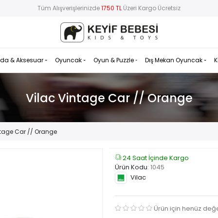
Tüm Alışverişlerinizde
1750 TL
Üzeri Kargo Ücretsiz
da & Aksesuar
Oyuncak
Oyun & Puzzle
Dış Mekan Oyuncak
K
Vilac Vintage Car // Orange
ntage Car // Orange
24 Saat İçinde Kargo
Ürün Kodu
:
1045
Vilac
Ürün için henüz değ