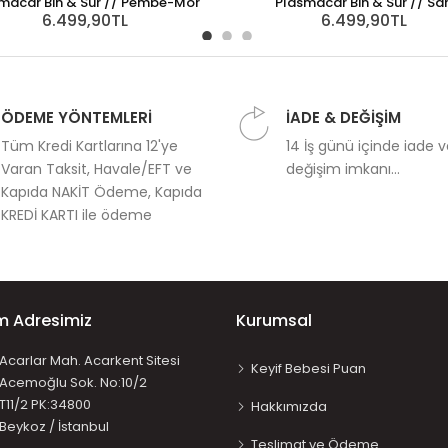
macar Bin & Sür // Pembe-Mor
Plasmacar Bin & Sür // Sar
6.499,90TL
6.499,90TL
ÖDEME YÖNTEMLERİ
İADE & DEĞİŞİM
Tüm Kredi Kartlarına 12'ye
14 İş günü içinde iade 
Varan Taksit, Havale/EFT ve
değişim imkanı...
Kapıda NAKİT Ödeme, Kapıda
KREDİ KARTI ile ödeme
im Adresimiz
Kurumsal
Acarlar Mah. Acarkent Sitesi
Keyif Bebesi Puan
Acemoğlu Sok. No:10/2
T11/2 PK:34800
Hakkımızda
Beykoz / İstanbul
Teslimat ve Ödeme