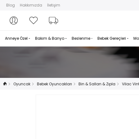
Blog
Hakkımızda
İletişim
Hesabım
Hesabım
Favorilerim
Sipariş Takibi
Anneye Özel
Bakım & Banyo
Beslenme
Bebek Gereçleri
Mo
Oyuncak
Bebek Oyuncakları
Bin & Sallan & Zıpla
Vilac Vi