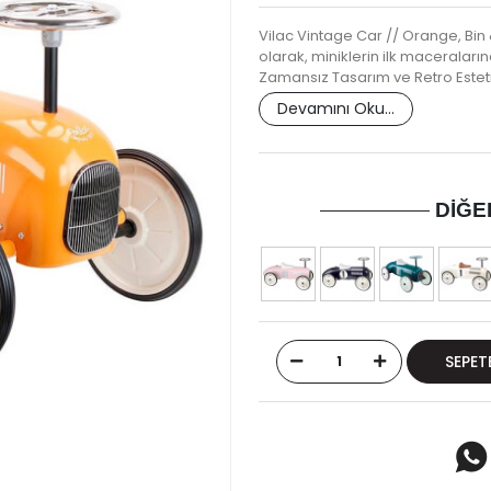
Vilac Vintage Car // Orange, Bin 
olarak, miniklerin ilk maceralarına
Zamansız Tasarım ve Retro Estetik
Devamını Oku...
DIĞE
SEPET