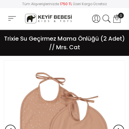
Tüm Alışverişlerinizde
1750 TL
Üzeri Kargo Ücretsiz
0
Hesabım
Trixie Su Geçirmez Mama Önlüğü (2 Adet)
// Mrs. Cat