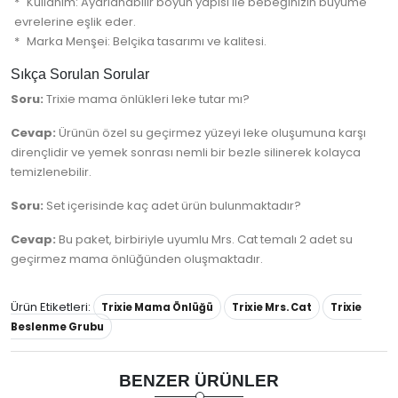
Kullanım: Ayarlanabilir boyun yapısı ile bebeğinizin büyüme
evrelerine eşlik eder.
Marka Menşei: Belçika tasarımı ve kalitesi.
Sıkça Sorulan Sorular
Soru:
Trixie mama önlükleri leke tutar mı?
Cevap:
Ürünün özel su geçirmez yüzeyi leke oluşumuna karşı
dirençlidir ve yemek sonrası nemli bir bezle silinerek kolayca
temizlenebilir.
Soru:
Set içerisinde kaç adet ürün bulunmaktadır?
Cevap:
Bu paket, birbiriyle uyumlu Mrs. Cat temalı 2 adet su
geçirmez mama önlüğünden oluşmaktadır.
Ürün Etiketleri:
Trixie Mama Önlüğü
Trixie Mrs. Cat
Trixie
Beslenme Grubu
BENZER ÜRÜNLER