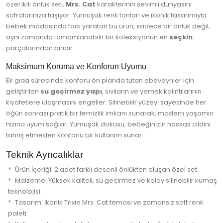
özel ikili önlük seti,
Mrs. Cat
karakterinin sevimli dünyasını
sofralarınıza taşıyor. Yumuşak renk tonları ve ikonik tasarımıyla
bebek modasında fark yaratan bu ürün, sadece bir önlük değil,
aynı zamanda tamamlanabilir bir koleksiyonun en
seçkin
parçalarından biridir.
Maksimum Koruma ve Konforun Uyumu
Ek gıda sürecinde konforu ön planda tutan ebeveynler için
geliştirilen
su geçirmez yapı
, sıvıların ve yemek kalıntılarının
kıyafetlere ulaşmasını engeller. Silinebilir yüzeyi sayesinde her
öğün sonrası pratik bir temizlik imkanı sunarak, modern yaşamın
hızına uyum sağlar. Yumuşak dokusu, bebeğinizin hassas cildini
tahriş etmeden konforlu bir kullanım sunar.
Teknik Ayrıcalıklar
Ürün İçeriği: 2 adet farklı desenli önlükten oluşan özel set.
Malzeme: Yüksek kaliteli, su geçirmez ve kolay silinebilir kumaş
teknolojisi.
Tasarım: İkonik Trixie Mrs. Cat teması ve zamansız soft renk
paleti.