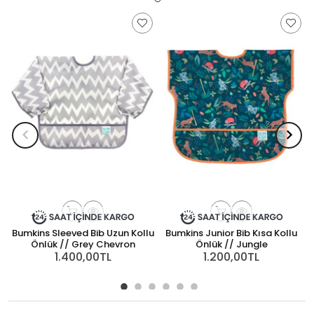
Bumkins Sleeved Bib Uzun Kollu
Bumkins Junior Bib Kısa Kollu
B
Önlük // Grey Chevron
Önlük // Jungle
1.400,00TL
1.200,00TL