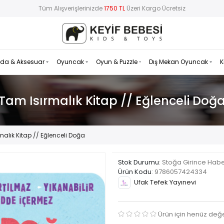
Tüm Alışverişlerinizde
1750 TL
Üzeri Kargo Ücretsiz
da & Aksesuar
Oyuncak
Oyun & Puzzle
Dış Mekan Oyuncak
K
Tam Isırmalık Kitap // Eğlenceli Doğ
malık Kitap // Eğlenceli Doğa
Stok Durumu
: Stoğa Girince Hab
Ürün Kodu
:
9786057424334
Ufak Tefek Yayınevi
Ürün için henüz değ