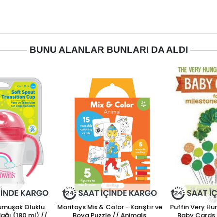
BUNU ALANLAR BUNLARI DA ALDI
Yumuşak Oluklu
Moritoys Mix & Color - Karıştır ve
Puffin Very Hu
ağı (180 ml) //
Boya Puzzle // Animals
Baby Cards 