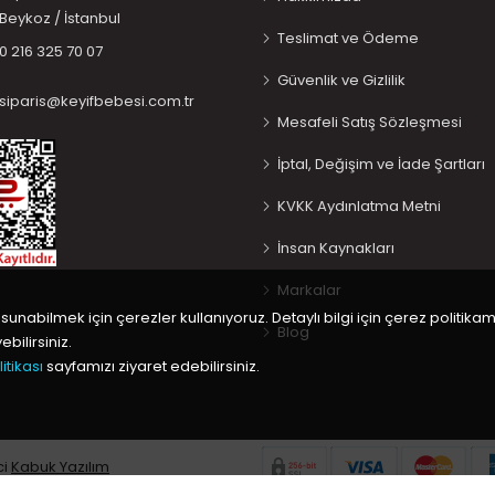
Beykoz / İstanbul
Teslimat ve Ödeme
0 216 325 70 07
Güvenlik ve Gizlilik
siparis@keyifbebesi.com.tr
Mesafeli Satış Sözleşmesi
İptal, Değişim ve İade Şartları
KVKK Aydınlatma Metni
İnsan Kaynakları
Markalar
 sunabilmek için çerezler kullanıyoruz. Detaylı bilgi için çerez politikam
Blog
bilirsiniz.
itikası
sayfamızı ziyaret edebilirsiniz.
ci
Kabuk Yazılım