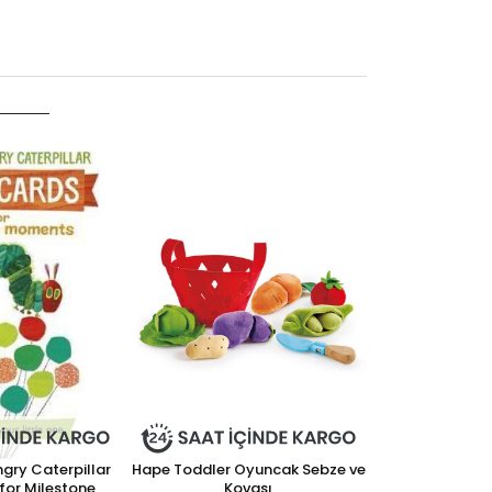
ngry Caterpillar
Hape Toddler Oyuncak Sebze ve
Dhink Gece La
840
for Milestone
Kovası