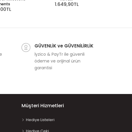
1.649,90TL
ents
,00TL
GÜVENLİK ve GÜVENİLİRLİK
ve
İyzico & PayTr ile güvenli
ödeme ve orijinal ürün
garantisi
Müşteri Hizmetleri
Hediye Listeleri
Hediye Çeki