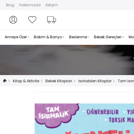
Blog
Hakkımızda
İletişim
Hesabım
Hesabım
Favorilerim
Sipariş Takibi
Anneye Özel
Bakım & Banyo
Beslenme
Bebek Gereçleri
Mo
Kitap & Aktivite
Bebek Kitapları
Isırılabilen Kitaplar
Tam Isır