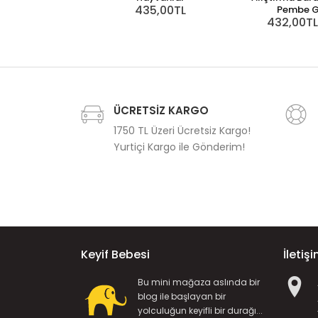
435,00TL
Pembe G
432,00TL
ÜCRETSİZ KARGO
1750 TL Üzeri Ücretsiz Kargo!
Yurtiçi Kargo ile Gönderim!
Keyif Bebesi
İletiş
Bu mini mağaza aslında bir
blog ile başlayan bir
yolculuğun keyifli bir durağı...