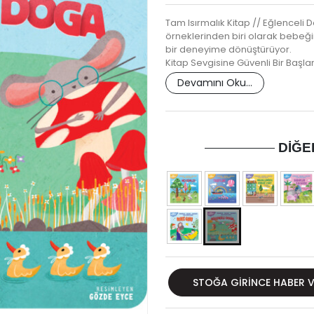
Tam Isırmalık Kitap // Eğlenceli D
örneklerinden biri olarak bebeğin
bir deneyime dönüştürüyor.
Kitap Sevgisine Güvenli Bir Başl
Devamını Oku...
DIĞE
STOĞA GIRINCE HABER 