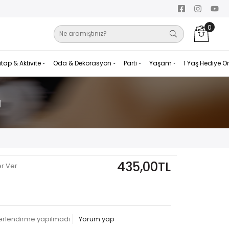
0
itap & Aktivite
Oda & Dekorasyon
Parti
Yaşam
1 Yaş Hediye Ö
a
435,00TL
er Ver
erlendirme yapılmadı
Yorum yap