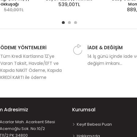
539,00TL
ökkuşağı
Mom
889
540,00TL
ÖDEME YÖNTEMLERİ
İADE & DEĞİŞİM
Tüm Kredi Kartlarına 12'ye
14 İş günü içinde iade 
Varan Taksit, Havale/EFT ve
değişim imkanı...
Kapıda NAKİT Ödeme, Kapıda
KREDİ KARTI ile ödeme
im Adresimiz
Kurumsal
Acarlar Mah. Acarkent Sitesi
Keyif Bebesi Puan
Acemoğlu Sok. No:10/2
T11/2 PK:34800
Hakkımızda