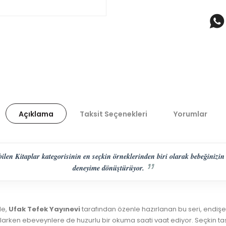
Açıklama
Taksit Seçenekleri
Yorumlar
ilen Kitaplar kategorisinin en seçkin örneklerinden biri olarak bebeğinizin 
deneyime dönüştürüyor.
de,
Ufak Tefek Yayınevi
tarafından özenle hazırlanan bu seri, endişe
ğlarken ebeveynlere de huzurlu bir okuma saati vaat ediyor. Seçkin t