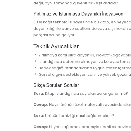
değil, aynı zamanda güvenli bir keşif aracıdır.
Yırtılmaz ve Islanmaya Dayanıklı İnovasyon
Özel kağıt teknolojisi sayesinde bu kitap, en heyecan
dayanıklılığı ile banyo saatlerinde veya dış mekan ak
parçası haline geliyor.
Teknik Ayrıcalıklar
Yırtılmaya karşı ultra dayanıklı, inovatif kağıt yapıs
Islandığında deforme olmayan ve kolayca temiz
Bebek sağlığı standartlarına uygun, toksik içerm
Görsel algıyı destekleyen canlı ve yüksek çözünür
Sıkça Sorulan Sorular
Soru:
Kitap ıslandığında sayfaları zarar görür mü?
Cevap:
Hayır, ürünün özel materyali sayesinde ıslan
Soru:
Ürünün temizliği nasıl sağlanmalıdır?
Cevap:
Hijyen sağlamak amacıyla nemli bir bezle sil