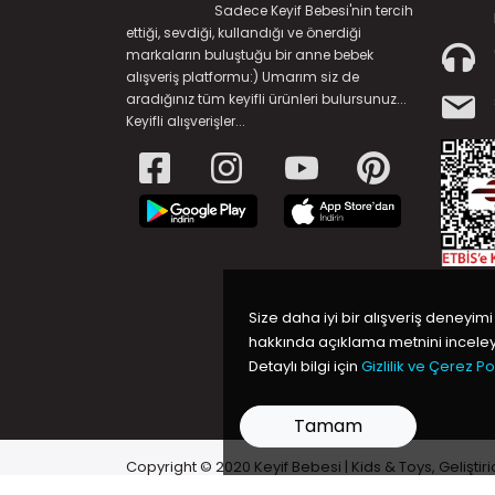
Sadece Keyif Bebesi'nin tercih
ettiği, sevdiği, kullandığı ve önerdiği
markaların buluştuğu bir anne bebek
alışveriş platformu:) Umarım siz de
aradığınız tüm keyifli ürünleri bulursunuz...
Keyifli alışverişler...
Size daha iyi bir alışveriş deneyimi
hakkında açıklama metnini inceleye
Detaylı bilgi için
Gizlilik ve Çerez Pol
Tamam
Copyright © 2020 Keyif Bebesi | Kids & Toys, Geliştiri