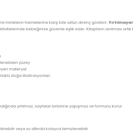
lı miniklerin hamlelerine karşı bile üstün direnç gösterir.
Yırtılmaya
tivitelerinde bebeğinize güvenle eşlik eder. Kitapların ısırılması artık
ı.
lenebilen yüzey.
eyen materyal.
lüklü doğa illüstrasyonları.
dığında yırtılmaz, sayfaları birbirine yapışmaz ve formunu korur.
inebilir veya su altında kolayca temizlenebilir.