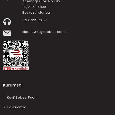
Acemoğlu Sok. No:10/2
T11/2 PK:34800
Beykoz / İstanbul
0 216 325 70 07
siparis@keyifbebesi.com.tr
Kurumsal
Keyif Bebesi Puan
Hakkımızda