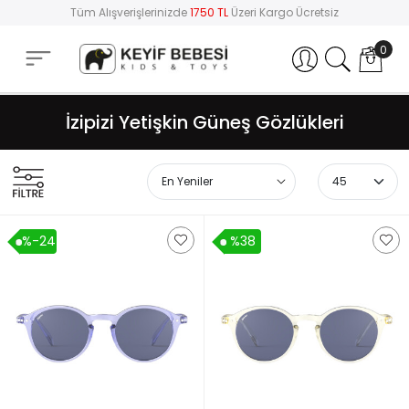
Tüm Alışverişlerinizde
1750 TL
Üzeri Kargo Ücretsiz
0
Hesabım
İzipizi Yetişkin Güneş Gözlükleri
%-24
%38