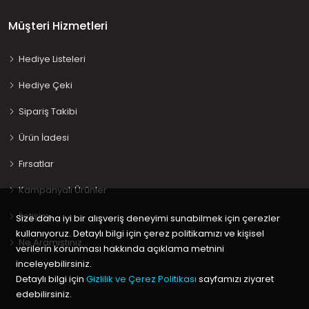
Müşteri Hizmetleri
Hediye Listeleri
Hediye Çeki
Sipariş Takibi
Ürün İadesi
Fırsatlar
Kampanyalı Ürünler
İletişim
Size daha iyi bir alışveriş deneyimi sunabilmek için çerezler
kullanıyoruz. Detaylı bilgi için çerez politikamızı ve kişisel
Ne Aramıştınız…
verilerin korunması hakkında açıklama metnini
inceleyebilirsiniz.
Detaylı bilgi için
Gizlilik ve Çerez Politikası
sayfamızı ziyaret
edebilirsiniz.