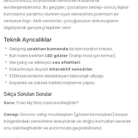
dinozorunuzu, boynundaki sensörleri kullanarak
evcilleştirebilirsiniz. Bu geçişler, çocukların sebep-sonuç ilişkisi
kurmasına yardımcı olurken oyun deneyimini premium bir
seviyeye taşır. Akıllı sensörler, çocuğunuzun dokunuşlarını
algılayarak gerçekçi tepkiler verir.
Teknik Ayrıcalıklar
Gelişmiş
uzaktan kumanda
ile tam kontrol imkanı.
Ruh halini belirten
LED gözler
(Vahşi mod için kırmızı).
Gerçekçi ve etkileyici
ses efektleri
.
Dokunmaya duyarlı
interaktif sensörler
.
STEM becerilerini destekleyen teknolojik altyapı.
Dayanıklı ve yüksek kaliteli malzeme yapısı.
Sıkça Sorulan Sorular
Soru:
Train My Dino nasıl evcilleştirilir?
Cevap:
Dinozor vahşi moddayken (gözleri kırmızıyken) boyun
bölgesindeki sensörlere dokunarak ve doğru komutları vererek
onu sakinleştirebilir ve evcil moda geçirebilirsiniz.