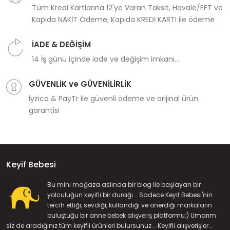
Tüm Kredi Kartlarına 12'ye Varan Taksit, Havale/EFT ve
Kapıda NAKİT Ödeme, Kapıda KREDİ KARTI ile ödeme
İADE & DEĞİŞİM
14 İş günü içinde iade ve değişim imkanı...
GÜVENLİK ve GÜVENİLİRLİK
İyzico & PayTr ile güvenli ödeme ve orijinal ürün
garantisi
Keyif Bebesi
Bu mini mağaza aslında bir blog ile başlayan bir
yolculuğun keyifli bir durağı... Sadece Keyif Bebesi'nin
tercih ettiği, sevdiği, kullandığı ve önerdiği markaların
buluştuğu bir anne bebek alışveriş platformu:) Umarım
siz de aradığınız tüm keyifli ürünleri bulursunuz... Keyifli alışverişler...