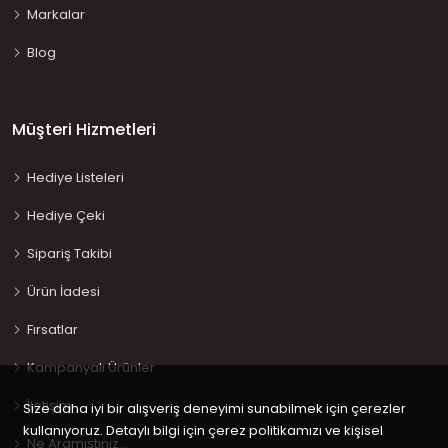
Markalar
Blog
Müşteri Hizmetleri
Hediye Listeleri
Hediye Çeki
Sipariş Takibi
Ürün İadesi
Fırsatlar
Kampanyalı Ürünler
İletişim
Size daha iyi bir alışveriş deneyimi sunabilmek için çerezler
kullanıyoruz. Detaylı bilgi için çerez politikamızı ve kişisel
Ne Aramıştınız…