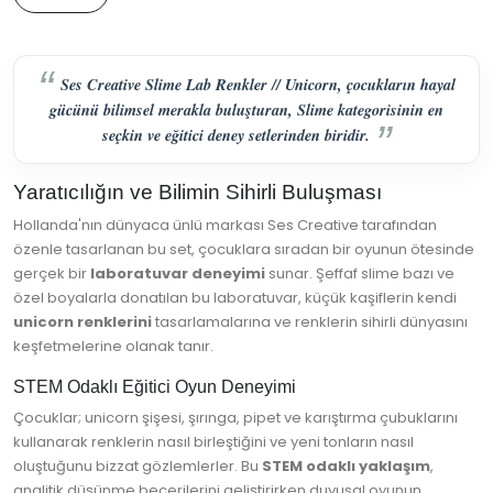
Ses Creative Slime Lab Renkler // Unicorn, çocukların hayal
gücünü bilimsel merakla buluşturan, Slime kategorisinin en
seçkin ve eğitici deney setlerinden biridir.
Yaratıcılığın ve Bilimin Sihirli Buluşması
Hollanda'nın dünyaca ünlü markası Ses Creative tarafından
özenle tasarlanan bu set, çocuklara sıradan bir oyunun ötesinde
gerçek bir
laboratuvar deneyimi
sunar. Şeffaf slime bazı ve
özel boyalarla donatılan bu laboratuvar, küçük kaşiflerin kendi
unicorn renklerini
tasarlamalarına ve renklerin sihirli dünyasını
keşfetmelerine olanak tanır.
STEM Odaklı Eğitici Oyun Deneyimi
Çocuklar; unicorn şişesi, şırınga, pipet ve karıştırma çubuklarını
kullanarak renklerin nasıl birleştiğini ve yeni tonların nasıl
oluştuğunu bizzat gözlemlerler. Bu
STEM odaklı yaklaşım
,
analitik düşünme becerilerini geliştirirken duyusal oyunun