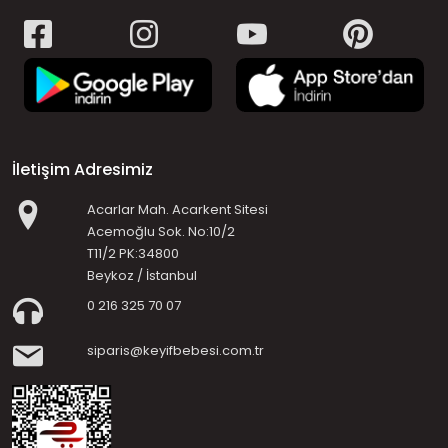
İletişim Adresimiz
Acarlar Mah. Acarkent Sitesi
Acemoğlu Sok. No:10/2
T11/2 PK:34800
Beykoz / İstanbul
0 216 325 70 07
siparis@keyifbebesi.com.tr