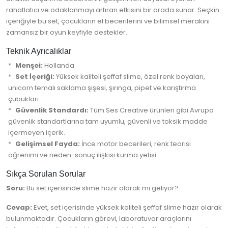
rahatlatıcı ve odaklanmayı artıran etkisini bir arada sunar. Seçkin
içeriğiyle bu set, çocukların el becerilerini ve bilimsel merakını
zamansız bir oyun keyfiyle destekler.
Teknik Ayrıcalıklar
Menşei:
Hollanda
Set İçeriği:
Yüksek kaliteli şeffaf slime, özel renk boyaları,
unicorn temalı saklama şişesi, şırınga, pipet ve karıştırma
çubukları.
Güvenlik Standardı:
Tüm Ses Creative ürünleri gibi Avrupa
güvenlik standartlarına tam uyumlu, güvenli ve toksik madde
içermeyen içerik.
Gelişimsel Fayda:
İnce motor becerileri, renk teorisi
öğrenimi ve neden-sonuç ilişkisi kurma yetisi.
Sıkça Sorulan Sorular
Soru:
Bu set içerisinde slime hazır olarak mı geliyor?
Cevap:
Evet, set içerisinde yüksek kaliteli şeffaf slime hazır olarak
bulunmaktadır. Çocukların görevi, laboratuvar araçlarını