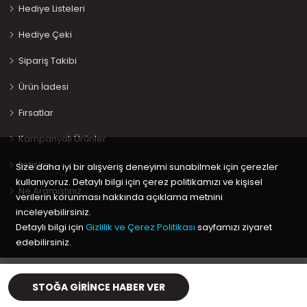
Hediye Listeleri
Hediye Çeki
Sipariş Takibi
Ürün İadesi
Fırsatlar
Kampanyalı Ürünler
İletişim
Size daha iyi bir alışveriş deneyimi sunabilmek için çerezler
kullanıyoruz. Detaylı bilgi için çerez politikamızı ve kişisel
Ne Aramıştınız…
verilerin korunması hakkında açıklama metnini
inceleyebilirsiniz.
Detaylı bilgi için
Gizlilik ve Çerez Politikası
sayfamızı ziyaret
edebilirsiniz.
Copyright © 2020 Keyif Bebesi | Kids & Toys, Geliştirici
Kabuk
Tamam
Yazılım
STOĞA GIRINCE HABER VER