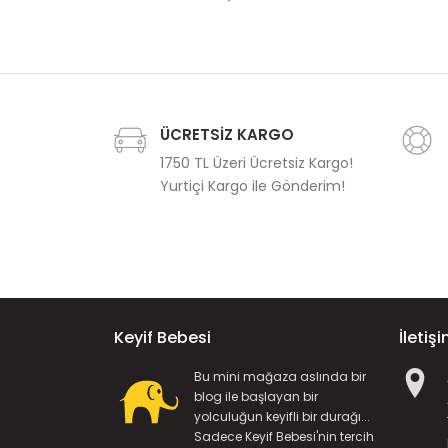
ÜCRETSİZ KARGO
1750 TL Üzeri Ücretsiz Kargo!
Yurtiçi Kargo ile Gönderim!
Keyif Bebesi
İletiş
Bu mini mağaza aslında bir
blog ile başlayan bir
yolculuğun keyifli bir durağı...
Sadece Keyif Bebesi'nin tercih