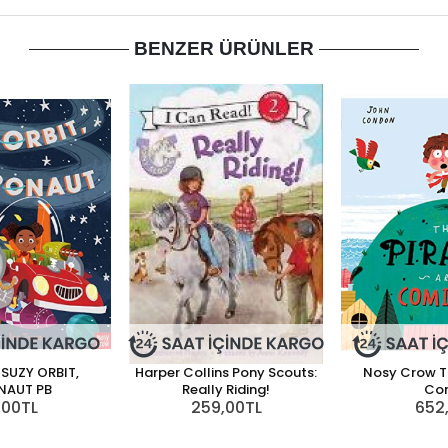
BENZER ÜRÜNLER
SUZY ORBIT,
Harper Collins Pony Scouts:
Nosy Crow Th
NAUT PB
Really Riding!
Co
,00TL
259,00TL
652