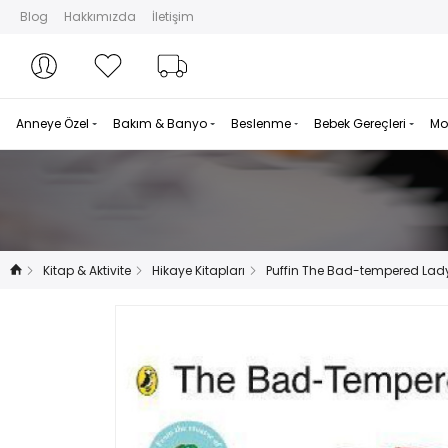
Blog
Hakkımızda
İletişim
Hesabım
Hesabım
Favorilerim
Sipariş Takibi
Anneye Özel
Bakım & Banyo
Beslenme
Bebek Gereçleri
Mo
Kitap & Aktivite
Hikaye Kitapları
Puffin The Bad-tempered Lad