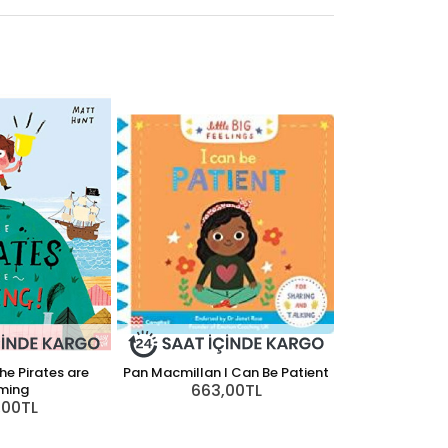
e Pirates are
Pan Macmillan I Can Be Patient
663,00TL
ming
,00TL