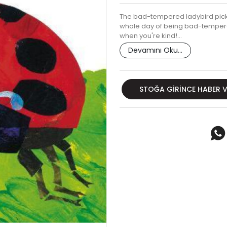
The bad-tempered ladybird picks 
whole day of being bad-tempered,
when you're kind!…
Devamını Oku...
STOĞA GIRINCE HABER 