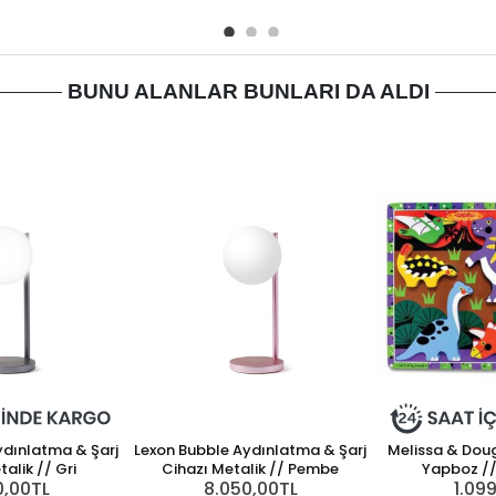
BUNU ALANLAR BUNLARI DA ALDI
ydınlatma & Şarj
Lexon Bubble Aydınlatma & Şarj
Melissa & Dou
alik // Gri
Cihazı Metalik // Pembe
Yapboz //
0,00TL
8.050,00TL
1.09