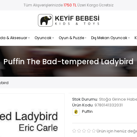
Tüm Alışverişlerinizde
1750 TL
Üzeri Kargo Ücretsiz
da & Aksesuar
Oyuncak
Oyun & Puzzle
Dış Mekan Oyuncak
K
Puffin The Bad-tempered Ladybird
ybird
Stok Durumu
: Stoğa Girince Hab
Ürün Kodu
:
9780141332031
Puffin
Ürün için henüz değ