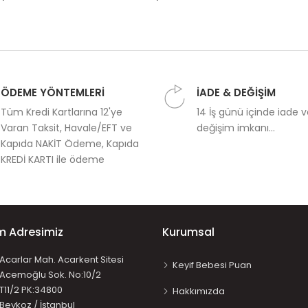
ÖDEME YÖNTEMLERİ
İADE & DEĞİŞİM
Tüm Kredi Kartlarına 12'ye
14 İş günü içinde iade 
Varan Taksit, Havale/EFT ve
değişim imkanı...
Kapıda NAKİT Ödeme, Kapıda
KREDİ KARTI ile ödeme
im Adresimiz
Kurumsal
Acarlar Mah. Acarkent Sitesi
Keyif Bebesi Puan
Acemoğlu Sok. No:10/2
T11/2 PK:34800
Hakkımızda
Beykoz / İstanbul