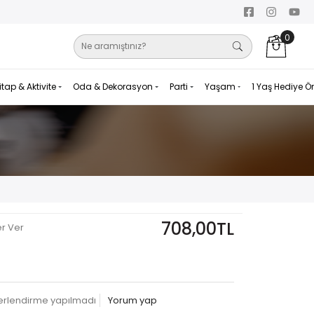
0
itap & Aktivite
Oda & Dekorasyon
Parti
Yaşam
1 Yaş Hediye Ö
708,00TL
er Ver
erlendirme yapılmadı
Yorum yap