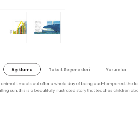
Açıklama
Taksit Seçenekleri
Yorumlar
animal it meets but after a whole day of being bad-tempered, the lady
lling sun, this is a beautifully illustrated story that teaches children a