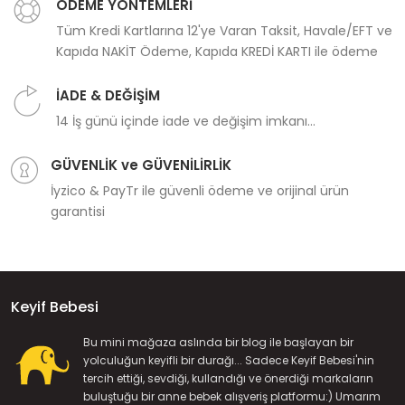
ÖDEME YÖNTEMLERİ
Tüm Kredi Kartlarına 12'ye Varan Taksit, Havale/EFT ve
Kapıda NAKİT Ödeme, Kapıda KREDİ KARTI ile ödeme
İADE & DEĞİŞİM
14 İş günü içinde iade ve değişim imkanı...
GÜVENLİK ve GÜVENİLİRLİK
İyzico & PayTr ile güvenli ödeme ve orijinal ürün
garantisi
Keyif Bebesi
Bu mini mağaza aslında bir blog ile başlayan bir
yolculuğun keyifli bir durağı... Sadece Keyif Bebesi'nin
tercih ettiği, sevdiği, kullandığı ve önerdiği markaların
buluştuğu bir anne bebek alışveriş platformu:) Umarım