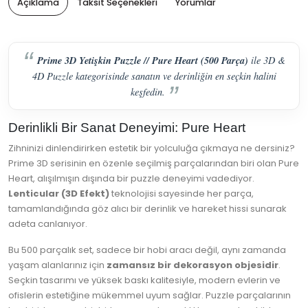
Açıklama
Taksit Seçenekleri
Yorumlar
Prime 3D Yetişkin Puzzle // Pure Heart (500 Parça)
ile 3D &
4D Puzzle kategorisinde sanatın ve derinliğin en seçkin halini
keşfedin.
Derinlikli Bir Sanat Deneyimi: Pure Heart
Zihninizi dinlendirirken estetik bir yolculuğa çıkmaya ne dersiniz?
Prime 3D serisinin en özenle seçilmiş parçalarından biri olan Pure
Heart, alışılmışın dışında bir puzzle deneyimi vadediyor.
Lenticular (3D Efekt)
teknolojisi sayesinde her parça,
tamamlandığında göz alıcı bir derinlik ve hareket hissi sunarak
adeta canlanıyor.
Bu 500 parçalık set, sadece bir hobi aracı değil, aynı zamanda
yaşam alanlarınız için
zamansız bir dekorasyon objesidir
.
Seçkin tasarımı ve yüksek baskı kalitesiyle, modern evlerin ve
ofislerin estetiğine mükemmel uyum sağlar. Puzzle parçalarının