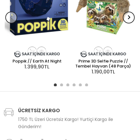
Poppik // Earth At Night
Prime 3D Selfie Puzzle //
P
1.399,90TL
Tembel Hayvan (48 Parça)
1.190,00TL
ÜCRETSİZ KARGO
1750 TL Üzeri Ücretsiz Kargo! Yurtiçi Kargo ile
Gönderim!