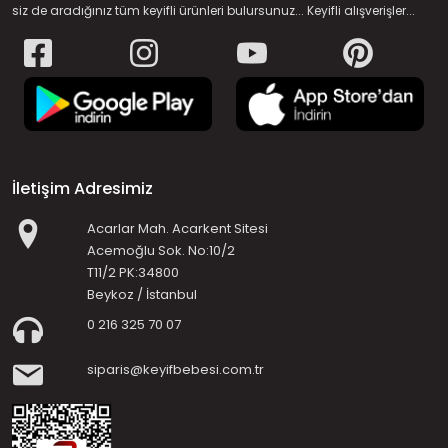
siz de aradığınız tüm keyifli ürünleri bulursunuz... Keyifli alışverişler...
İletişim Adresimiz
Acarlar Mah. Acarkent Sitesi
Acemoğlu Sok. No:10/2
T11/2 PK:34800
Beykoz / İstanbul
0 216 325 70 07
siparis@keyifbebesi.com.tr