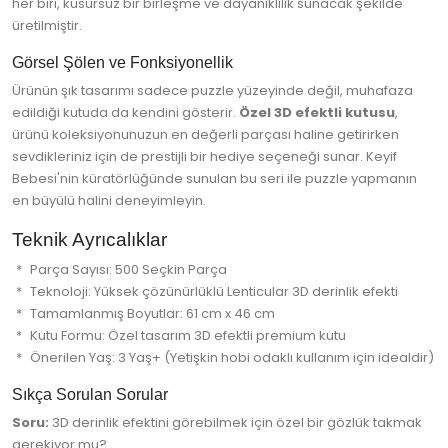
her biri, kusursuz bir birleşme ve dayanıklılık sunacak şekilde
üretilmiştir.
Görsel Şölen ve Fonksiyonellik
Ürünün şık tasarımı sadece puzzle yüzeyinde değil, muhafaza
edildiği kutuda da kendini gösterir.
Özel 3D efektli kutusu
,
ürünü koleksiyonunuzun en değerli parçası haline getirirken
sevdikleriniz için de prestijli bir hediye seçeneği sunar. Keyif
Bebesi'nin küratörlüğünde sunulan bu seri ile puzzle yapmanın
en büyülü halini deneyimleyin.
Teknik Ayrıcalıklar
Parça Sayısı: 500 Seçkin Parça
Teknoloji: Yüksek çözünürlüklü Lenticular 3D derinlik efekti
Tamamlanmış Boyutlar: 61 cm x 46 cm
Kutu Formu: Özel tasarım 3D efektli premium kutu
Önerilen Yaş: 3 Yaş+ (Yetişkin hobi odaklı kullanım için idealdir)
Sıkça Sorulan Sorular
Soru:
3D derinlik efektini görebilmek için özel bir gözlük takmak
gerekiyor mu?