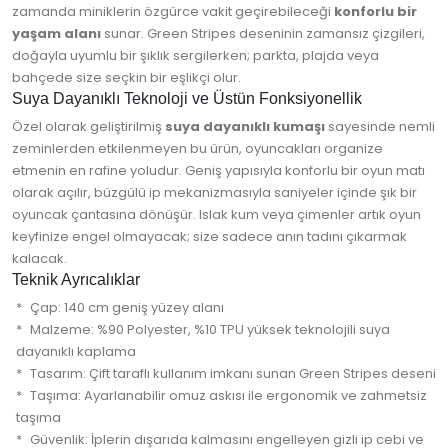
zamanda miniklerin özgürce vakit geçirebileceği
konforlu bir
yaşam alanı
sunar. Green Stripes deseninin zamansız çizgileri,
doğayla uyumlu bir şıklık sergilerken; parkta, plajda veya
bahçede size seçkin bir eşlikçi olur.
Suya Dayanıklı Teknoloji ve Üstün Fonksiyonellik
Özel olarak geliştirilmiş
suya dayanıklı kumaşı
sayesinde nemli
zeminlerden etkilenmeyen bu ürün, oyuncakları organize
etmenin en rafine yoludur. Geniş yapısıyla konforlu bir oyun matı
olarak açılır, büzgülü ip mekanizmasıyla saniyeler içinde şık bir
oyuncak çantasına dönüşür. Islak kum veya çimenler artık oyun
keyfinize engel olmayacak; size sadece anın tadını çıkarmak
kalacak.
Teknik Ayrıcalıklar
Çap: 140 cm geniş yüzey alanı
Malzeme: %90 Polyester, %10 TPU yüksek teknolojili suya
dayanıklı kaplama
Tasarım: Çift taraflı kullanım imkanı sunan Green Stripes deseni
Taşıma: Ayarlanabilir omuz askısı ile ergonomik ve zahmetsiz
taşıma
Güvenlik: İplerin dışarıda kalmasını engelleyen gizli ip cebi ve