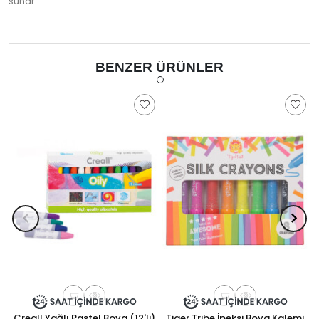
sunar.
BENZER ÜRÜNLER
Creall Yağlı Pastel Boya (12'li)
Tiger Tribe İpeksi Boya Kalemi