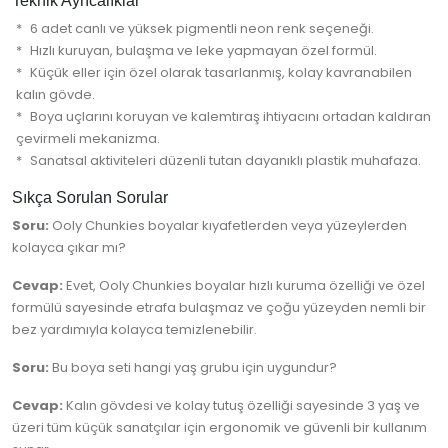
Teknik Ayrıcalıklar
6 adet canlı ve yüksek pigmentli neon renk seçeneği.
Hızlı kuruyan, bulaşma ve leke yapmayan özel formül.
Küçük eller için özel olarak tasarlanmış, kolay kavranabilen
kalın gövde.
Boya uçlarını koruyan ve kalemtıraş ihtiyacını ortadan kaldıran
çevirmeli mekanizma.
Sanatsal aktiviteleri düzenli tutan dayanıklı plastik muhafaza.
Sıkça Sorulan Sorular
Soru:
Ooly Chunkies boyalar kıyafetlerden veya yüzeylerden
kolayca çıkar mı?
Cevap:
Evet, Ooly Chunkies boyalar hızlı kuruma özelliği ve özel
formülü sayesinde etrafa bulaşmaz ve çoğu yüzeyden nemli bir
bez yardımıyla kolayca temizlenebilir.
Soru:
Bu boya seti hangi yaş grubu için uygundur?
Cevap:
Kalın gövdesi ve kolay tutuş özelliği sayesinde 3 yaş ve
üzeri tüm küçük sanatçılar için ergonomik ve güvenli bir kullanım