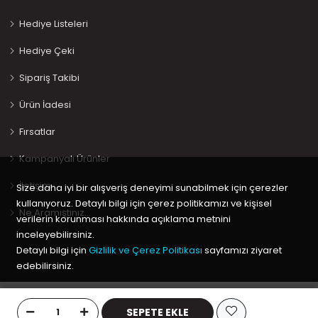
Hediye Listeleri
Hediye Çeki
Sipariş Takibi
Ürün İadesi
Fırsatlar
Kampanyalı Ürünler
İletişim
Size daha iyi bir alışveriş deneyimi sunabilmek için çerezler
kullanıyoruz. Detaylı bilgi için çerez politikamızı ve kişisel
Ne Aramıştınız…
verilerin korunması hakkında açıklama metnini
inceleyebilirsiniz.
Detaylı bilgi için
Gizlilik ve Çerez Politikası
sayfamızı ziyaret
edebilirsiniz.
Copyright © 2020 Keyif Bebesi | Kids & Toys, Geliştirici
Kabuk
Tamam
Yazılım
SEPETE EKLE