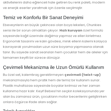
aktivitelerini daha eğlenceli hale getiren bu renk paleti, modern
ve enerjik eserler yaratmak için özenle seçilmiştir.
Temiz ve Konforlu Bir Sanat Deneyimi
Ebeveynlerin en büyük çekincesi olan boya lekeleri, Chunkies
serisi ile bir sorun olmaktan çıkıyor.
Hızlı kuruyan
özel formülü
sayesinde kağıt üzerinde dağılma yapmaz ve elleri kirletmez.
Ergonomik tasarımı ve kalın gövdesi, minik ellerin kalemi kolayca
kavrayarak yorulmadan uzun süre boyama yapmasına olanak
tanır. Bu sayede sanat seansları hem çocuklar hem de aileler için
tamamen keyifli bir sürece dönüşür.
Çevirmeli Mekanizma ile Uzun Ömürlü Kullanım
Bu özel set, kalemtıraş gerektirmeyen
çevirmeli (twist-up)
mekanizmasıyla hem pratik hem de temiz bir kullanım sunar.
Plastik muhafazası sayesinde boyalar kırılmaz ve her zaman
kullanıma hazır kalır. Keyif Bebesi’nin seçkin koleksiyonunda yer
alan bu zamansız ürün, çocukların motor becerilerini geliştirirken
onlara özgürce ifade alanı sağlar.