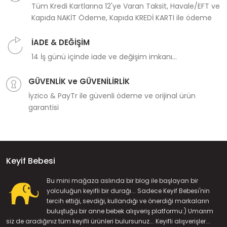
Tüm Kredi Kartlarına 12'ye Varan Taksit, Havale/EFT ve
Kapıda NAKİT Ödeme, Kapıda KREDİ KARTI ile ödeme
İADE & DEĞİŞİM
14 İş günü içinde iade ve değişim imkanı...
GÜVENLİK ve GÜVENİLİRLİK
İyzico & PayTr ile güvenli ödeme ve orijinal ürün
garantisi
Keyif Bebesi
Bu mini mağaza aslında bir blog ile başlayan bir
yolculuğun keyifli bir durağı... Sadece Keyif Bebesi'nin
tercih ettiği, sevdiği, kullandığı ve önerdiği markaların
buluştuğu bir anne bebek alışveriş platformu:) Umarım
siz de aradığınız tüm keyifli ürünleri bulursunuz... Keyifli alışverişler...