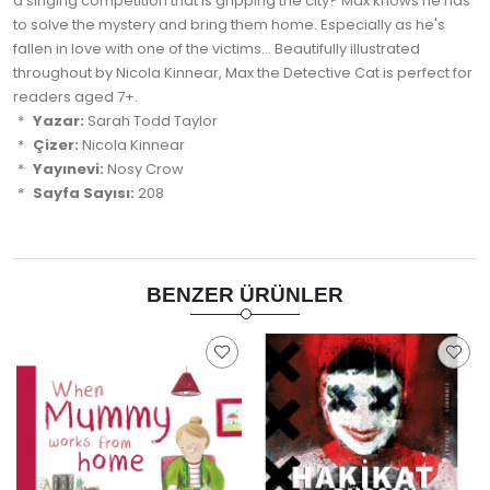
a singing competition that is gripping the city? Max knows he has
to solve the mystery and bring them home. Especially as he's
fallen in love with one of the victims... Beautifully illustrated
throughout by Nicola Kinnear, Max the Detective Cat is perfect for
readers aged 7+.
Yazar:
Sarah Todd Taylor
Çizer:
Nicola Kinnear
Yayınevi:
Nosy Crow
Sayfa Sayısı:
208
BENZER ÜRÜNLER