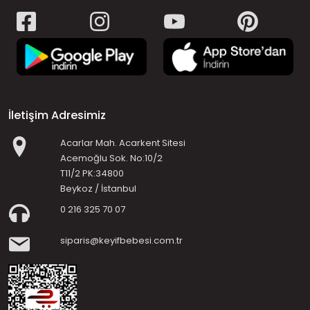
İletişim Adresimiz
Acarlar Mah. Acarkent Sitesi
Acemoğlu Sok. No:10/2
T11/2 PK:34800
Beykoz / İstanbul
0 216 325 70 07
siparis@keyifbebesi.com.tr