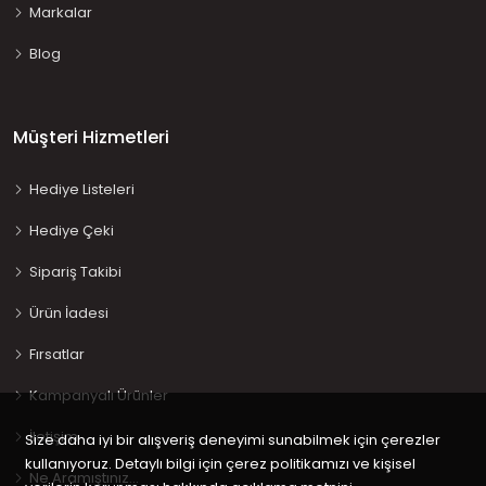
Markalar
Blog
Müşteri Hizmetleri
Hediye Listeleri
Hediye Çeki
Sipariş Takibi
Ürün İadesi
Fırsatlar
Kampanyalı Ürünler
İletişim
Size daha iyi bir alışveriş deneyimi sunabilmek için çerezler
kullanıyoruz. Detaylı bilgi için çerez politikamızı ve kişisel
Ne Aramıştınız…