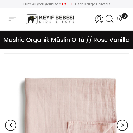
Tüm Alışverişlerinizde
1750 TL
Üzeri Kargo Ücretsiz
0
Hesabım
Mushie Organik Müslin Örtü // Rose Vanilla