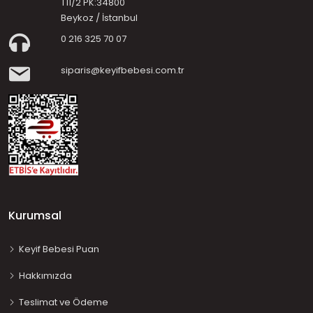
T11/2 PK:34800
Beykoz / İstanbul
0 216 325 70 07
siparis@keyifbebesi.com.tr
Kurumsal
Keyif Bebesi Puan
Hakkımızda
Teslimat ve Ödeme