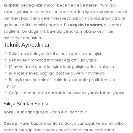
kulplar
, bebeğinizin motor becerilerini destekler. Yumuşak
kapak yapısı, miniklerin ellerini acıtmadan içeriye ulaşmasına izin
verirken, kabın ters çevrilmesi veya sallanması durumunda bile
gıdaların dökülmesini engeller. Bu
seçkin tasarım
, atıştırma
saatlerini bir dağınıklık kaynağı olmaktan çıkarıp keyifli bir
aktiviteye dönüştürür.
Teknik Ayrıcalıklar
Dökülmeyi önleyen özel esnek kapak teknolojisi.
Bebeklerin rahatça tutabileceği çift kulp yapısı.
12 ay ve üzeri çocuklar için ideal, gelişim odaklı kullanım.
BPA içermeyen, sağlığa dost ve güvenilir materyal.
Bulaşık makinesinin üst rafında yıkanabilir pratik temizlik
imkanı.
Çoğu standart araç bardak tutucusuna uyumlu taban yapısı.
Sıkça Sorulan Sorular
Soru:
Ürün kapağı çocukların elini acıtır mı?
Cevap:
Hayır, kapak kısımları oldukça yumuşak ve esnek silikon
benzeri bir yapıdadır; çocukların ellerine zarar vermeden