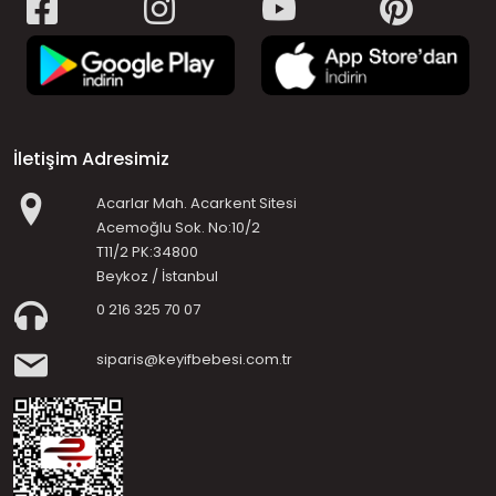
İletişim Adresimiz
Acarlar Mah. Acarkent Sitesi
Acemoğlu Sok. No:10/2
T11/2 PK:34800
Beykoz / İstanbul
0 216 325 70 07
siparis@keyifbebesi.com.tr