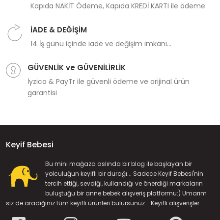
Kapıda NAKİT Ödeme, Kapıda KREDİ KARTI ile ödeme
İADE & DEĞİŞİM
14 İş günü içinde iade ve değişim imkanı...
GÜVENLİK ve GÜVENİLİRLİK
İyzico & PayTr ile güvenli ödeme ve orijinal ürün
garantisi
Keyif Bebesi
Bu mini mağaza aslında bir blog ile başlayan bir
yolculuğun keyifli bir durağı... Sadece Keyif Bebesi'nin
tercih ettiği, sevdiği, kullandığı ve önerdiği markaların
buluştuğu bir anne bebek alışveriş platformu:) Umarım
siz de aradığınız tüm keyifli ürünleri bulursunuz... Keyifli alışverişler...