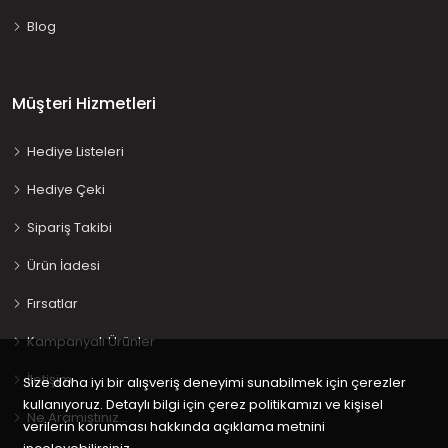
Blog
Müşteri Hizmetleri
Hediye Listeleri
Hediye Çeki
Sipariş Takibi
Ürün İadesi
Fırsatlar
Kampanyalı Ürünler
İletişim
Size daha iyi bir alışveriş deneyimi sunabilmek için çerezler
kullanıyoruz. Detaylı bilgi için çerez politikamızı ve kişisel
Ne Aramıştınız…
verilerin korunması hakkında açıklama metnini