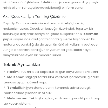
bir ritüele dönüştürüyor. Estetik duruşu ve ergonomik yapısıyla
minik ellerin rahatça kavrayabileceği bir form sunar.
Aktif Çocuklar İçin Yenilikçi Çözümler
Pop-Up Campus serisinin en belirgin özelliği, bas-iç
mekanizmasıdır. Çocuklar, kapağın üzerindeki tuşa tek bir
dokunuşla ulaşarak saniyeler içinde su içebilirler.
Sızdırmaz
yapısı
sayesinde okul çantalarında güvenle taşınabilen bu
matara, dayanıklılığıyla da uzun ömürlü bir kullanım vaat eder.
Jungle deseninin canlılığı, her yudumda çocukların hayal
dünyasını besleyen bir macera sunar.
Teknik Ayrıcalıklar
Hacim:
400 ml ideal kapasite ile gün boyu yeterli sıvı alımı.
Malzeme:
Sağlığa zararlı BPA ve fitalat içermeyen, gıda ile
temasa uygun güvenli yapı.
Temizlik:
Hijyen standartlarını korumak adına bulaşık
makinesinde yıkanabilir özellik.
Mekanizma:
Tek tuşla açılan, sızdırmaz garantili pratik pop-
up kapak sistemi.