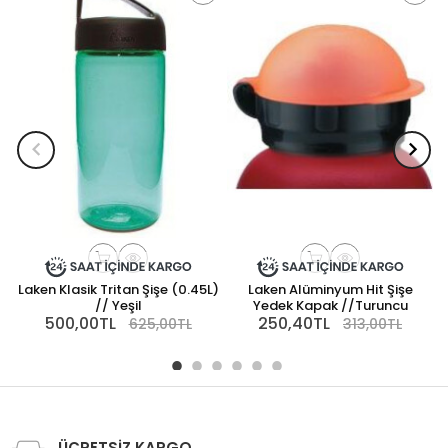
Laken Klasik Tritan Şişe (0.45L)
Laken Alüminyum Hit Şişe
// Yeşil
Yedek Kapak //Turuncu
500,00TL
250,40TL
625,00TL
313,00TL
ÜCRETSİZ KARGO