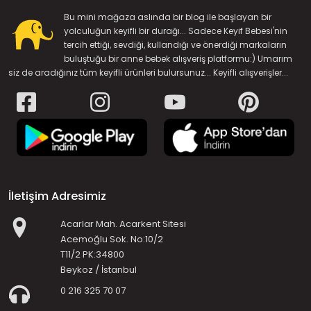
Bu mini mağaza aslında bir blog ile başlayan bir
yolculuğun keyifli bir durağı... Sadece Keyif Bebesi'nin
tercih ettiği, sevdiği, kullandığı ve önerdiği markaların
buluştuğu bir anne bebek alışveriş platformu:) Umarım
siz de aradığınız tüm keyifli ürünleri bulursunuz... Keyifli alışverişler...
İletişim Adresimiz
Acarlar Mah. Acarkent Sitesi
Acemoğlu Sok. No:10/2
T11/2 PK:34800
Beykoz / İstanbul
0 216 325 70 07