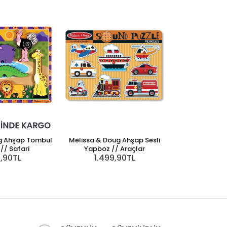
g Ahşap Tombul
Melissa & Doug Ahşap Sesli
Weleda Anne
1.60
// Safari
Yapboz // Araçlar
9,90TL
1.499,90TL