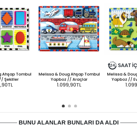
g Ahşap Tombul
Melissa & Doug Ahşap Tombul
Melissa & Dou
/ Şekiller
Yapboz // Araçlar
Yapboz // Ev
9,90TL
1.099,90TL
1.09
BUNU ALANLAR BUNLARI DA ALDI