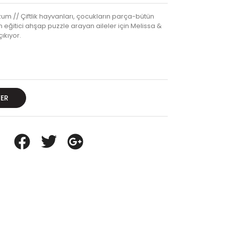
m // Çiftlik hayvanları, çocukların parça-bütün
n eğitici ahşap puzzle arayan aileler için Melissa &
ıkıyor.
VER