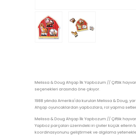
Melissa & Doug Ahşap İlk Yapbozum // Çiftlik hayvanl
seçenekleri arasında öne çıkıyor.
1988 yılında Amerika'da kurulan Melissa & Doug, yara
Ahşap oyuncaklardan yapbozlara, rol yapma setleri
Melissa & Doug Ahşap İlk Yapbozum // Çiftlik hayvanlar
Yapboz parçaları üzerindeki iri çiviler küçük ellerin 
koordinasyonunu geliştirmek ve algılama yeteneklerin