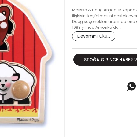
Melissa & Doug Ahşap İlk Yapbozu
ilişkisini keşfetmesini destekleye
Doug seçenekleri arasında öne ç
1988 yılında Amerika'da…
Devamını Oku...
STOĞA GIRINCE HABER 