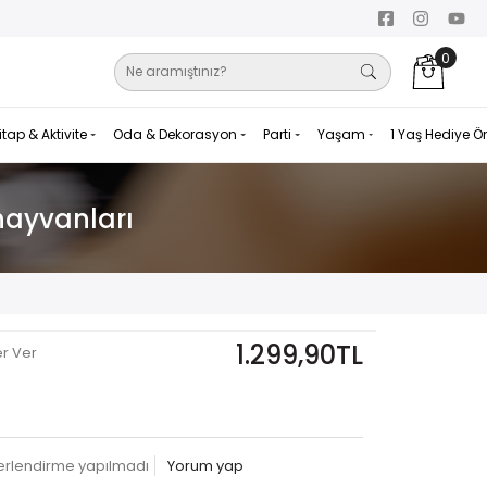
0
itap & Aktivite
Oda & Dekorasyon
Parti
Yaşam
1 Yaş Hediye Ö
hayvanları
1.299,90TL
er Ver
erlendirme yapılmadı
Yorum yap