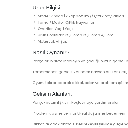
Ürün Bilgisi:
Model: Ahşap İlk Yapbozum // Çiftlik hayvanları
Tema / Model: Çiftlik hayvanları
Önerilen Yaş: 1 Yaş+
Ürün Boyutları: 29,3 cm x 29,3 cm x 4,6 cm
Materyal: Ahşap
Nasıl Oynanır?
Parçaları birlikte inceleyin ve çocuğunuzun görseli
Tamamlanan görsel üzerinden hayvanları, renkleri,
Oyunu tekrar ederek dikkat, sabır ve problem çözme 
Gelişim Alanları:
Parça-bütün ilişkisini keşfetmeye yardımcı olur.
Problem çözme ve mantıksal düşünme becerilerini 
Dikkat ve odaklanma süresini keyifli şekilde güçlendi