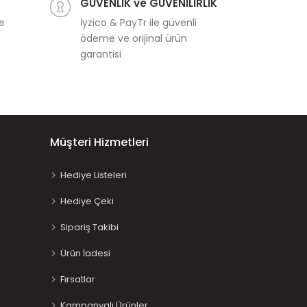
GÜVENLİK ve GÜVENİLİRLİK
ve
İyzico & PayTr ile güvenli
ödeme ve orijinal ürün
garantisi
Müşteri Hizmetleri
Hediye Listeleri
Hediye Çeki
Sipariş Takibi
Ürün İadesi
Fırsatlar
Kampanyalı Ürünler