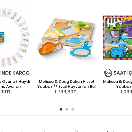
u Oyunu / Haydi
Melissa & Doug Dokun Hisset
Melissa & Dou
me Avcıları
Yapboz // Evcil Hayvanları Bul
Yapboz 
,00TL
1.799,90TL
1.09