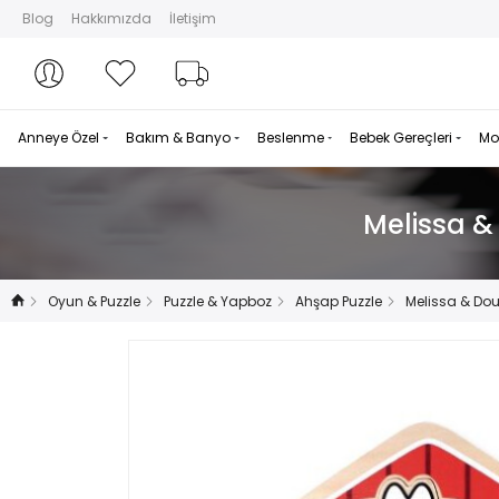
Blog
Hakkımızda
İletişim
Hesabım
Hesabım
Favorilerim
Sipariş Takibi
Anneye Özel
Bakım & Banyo
Beslenme
Bebek Gereçleri
Mo
Melissa &
Oyun & Puzzle
Puzzle & Yapboz
Ahşap Puzzle
Melissa & Dou