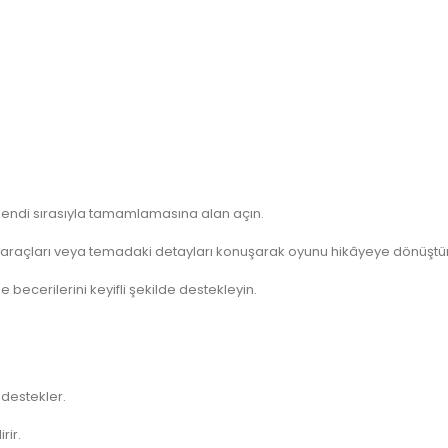
 kendi sırasıyla tamamlamasına alan açın.
 araçları veya temadaki detayları konuşarak oyunu hikâyeye dönüştü
becerilerini keyifli şekilde destekleyin.
destekler.
rir.