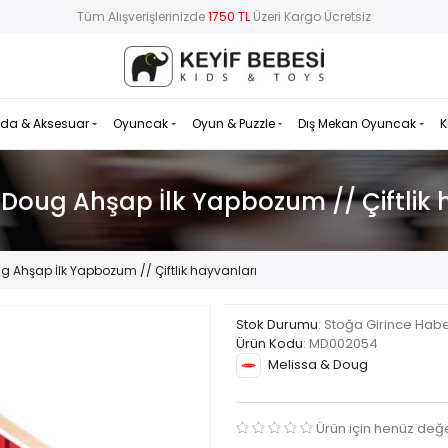
Tüm Alışverişlerinizde
1750 TL
Üzeri Kargo Ücretsiz
da & Aksesuar
Oyuncak
Oyun & Puzzle
Dış Mekan Oyuncak
K
 Doug Ahşap İlk Yapbozum // Çiftlik 
g Ahşap İlk Yapbozum // Çiftlik hayvanları
Stok Durumu
: Stoğa Girince Hab
Ürün Kodu
:
MD002054
Melissa & Doug
Ürün için henüz değ