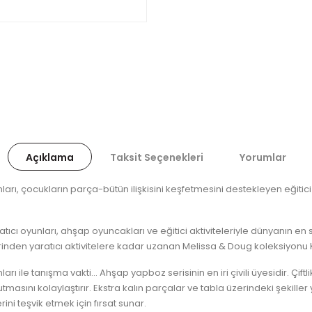
Açıklama
Taksit Seçenekleri
Yorumlar
arı, çocukların parça-bütün ilişkisini keşfetmesini destekleyen eğitic
tıcı oyunları, ahşap oyuncakları ve eğitici aktiviteleriyle dünyanın en
nden yaratıcı aktivitelere kadar uzanan Melissa & Doug koleksiyonu 
ı ile tanışma vakti... Ahşap yapboz serisinin en iri çivili üyesidir. Çift
tutmasını kolaylaştırır. Ekstra kalın parçalar ve tabla üzerindeki şekille
i teşvik etmek için fırsat sunar.