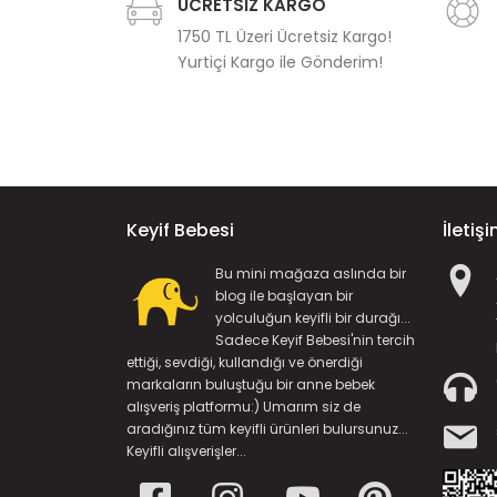
ÜCRETSİZ KARGO
1750 TL Üzeri Ücretsiz Kargo!
Yurtiçi Kargo ile Gönderim!
Keyif Bebesi
İletiş
Bu mini mağaza aslında bir
blog ile başlayan bir
yolculuğun keyifli bir durağı...
Sadece Keyif Bebesi'nin tercih
ettiği, sevdiği, kullandığı ve önerdiği
markaların buluştuğu bir anne bebek
alışveriş platformu:) Umarım siz de
aradığınız tüm keyifli ürünleri bulursunuz...
Keyifli alışverişler...