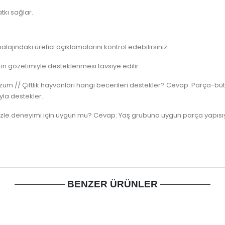
tkı sağlar.
lajındaki üretici açıklamalarını kontrol edebilirsiniz.
n gözetimiyle desteklenmesi tavsiye edilir.
ozum // Çiftlik hayvanları hangi becerileri destekler? Cevap: Parça-büt
yla destekler.
puzzle deneyimi için uygun mu? Cevap: Yaş grubuna uygun parça yapısıy
BENZER ÜRÜNLER