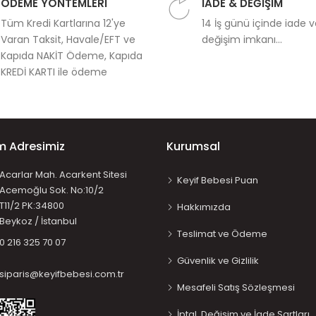
ÖDEME YÖNTEMLERİ
İADE & DEĞİŞİM
Tüm Kredi Kartlarına 12'ye
14 İş günü içinde iade 
Varan Taksit, Havale/EFT ve
değişim imkanı...
Kapıda NAKİT Ödeme, Kapıda
KREDİ KARTI ile ödeme
im Adresimiz
Kurumsal
Acarlar Mah. Acarkent Sitesi
Keyif Bebesi Puan
Acemoğlu Sok. No:10/2
T11/2 PK:34800
Hakkımızda
Beykoz / İstanbul
Teslimat ve Ödeme
0 216 325 70 07
Güvenlik ve Gizlilik
siparis@keyifbebesi.com.tr
Mesafeli Satış Sözleşmesi
İptal, Değişim ve İade Şartları