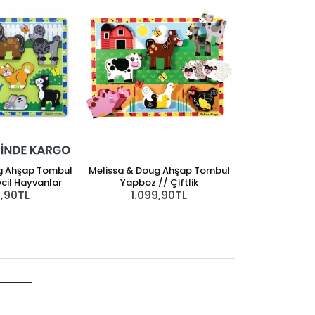
g Ahşap Tombul
Melissa & Doug Ahşap Tombul
cil Hayvanlar
Yapboz // Çiftlik
9,90TL
1.099,90TL
Melissa & Dou
Yapboz 
1.09