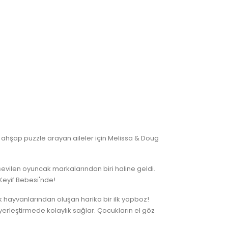
i ahşap puzzle arayan aileler için Melissa & Doug
 sevilen oyuncak markalarından biri haline geldi.
Keyif Bebesi'nde!
lik hayvanlarından oluşan harika bir ilk yapboz!
r yerleştirmede kolaylık sağlar. Çocukların el göz