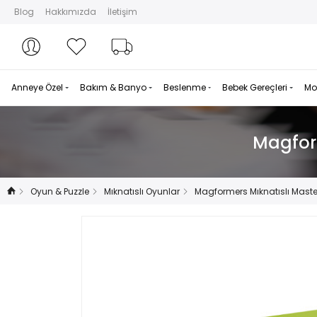
Blog
Hakkımızda
İletişim
Hesabım
Hesabım
Favorilerim
Sipariş Takibi
Anneye Özel
Bakım & Banyo
Beslenme
Bebek Gereçleri
Mo
Magform
Oyun & Puzzle
Mıknatıslı Oyunlar
Magformers Mıknatıslı Master