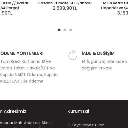
uzzle // Karlar
Casdon Iltimate Stil Çantası
MOB Retro Pi
2.599,90TL
 (54 Parça)
Hoparlör ve Ça
9,90TL
3.15
ÖDEME YÖNTEMLERİ
İADE & DEĞİŞİM
Tüm Kredi Kartlarına 12'ye
14 İş günü içinde iade 
Varan Taksit, Havale/EFT ve
değişim imkanı...
Kapıda NAKİT Ödeme, Kapıda
KREDİ KARTI ile ödeme
im Adresimiz
Kurumsal
Acarlar Mah. Acarkent Sitesi
Keyif Bebesi Puan