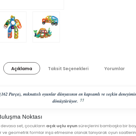
Açıklama
Taksit Seçenekleri
Yorumlar
162 Parça), mıknatıslı oyunlar dünyasının en kapsamlı ve seçkin deneyimin
dönüştürüyor.
n Buluşma Noktası
 devasa set, çocukların
açık uçlu oyun
süreçlerini bambaşka bir boyu
ar ve geometrik formlar inşa etmesine olanak tanıyarak oyun saatlerini