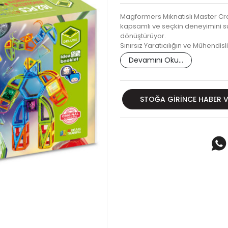
Magformers Mıknatıslı Master Craf
kapsamlı ve seçkin deneyimini s
dönüştürüyor.
Sınırsız Yaratıcılığın ve Mühend
Devamını Oku...
STOĞA GIRINCE HABER 