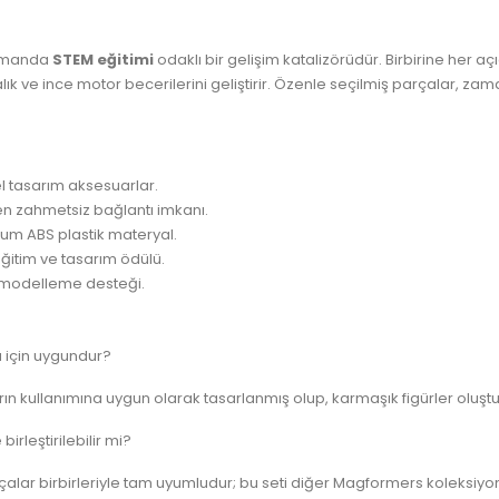
 zamanda
STEM eğitimi
odaklı bir gelişim katalizörüdür. Birbirine her a
lık ve ince motor becerilerini geliştirir. Özenle seçilmiş parçalar, z
l tasarım aksesuarlar.
n zahmetsiz bağlantı imkanı.
um ABS plastik materyal.
ğitim ve tasarım ödülü.
 modelleme desteği.
 için uygundur?
n kullanımına uygun olarak tasarlanmış olup, karmaşık figürler oluşturma 
irleştirilebilir mi?
r birbirleriyle tam uyumludur; bu seti diğer Magformers koleksiyonları