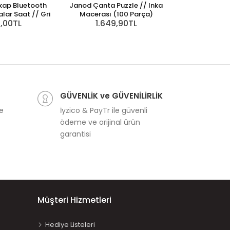
kap Bluetooth
Janod Çanta Puzzle // Inka
Casdon Oyunc
lar Saat // Gri
Macerası (100 Parça)
Süp
0,00TL
1.649,90TL
2.89
GÜVENLİK ve GÜVENİLİRLİK
ve
İyzico & PayTr ile güvenli
ödeme ve orijinal ürün
garantisi
Müşteri Hizmetleri
Hediye Listeleri