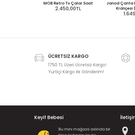
MOB Retro Tv Çalar Saat
Janod Çanta P
2.450,00TL
Kraliçesi
1.64
ÜCRETSİZ KARGO
1750 TL Üzeri Ücretsiz Kargo!
Yurtiçi Kargo ile Gönderim!
Keyif Bebesi
İletiş
Bu mini mağaza aslında bir