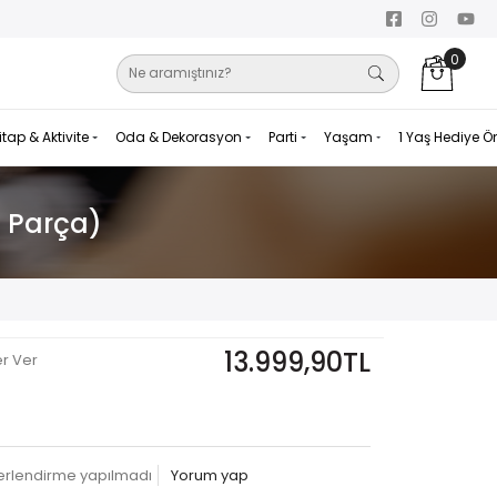
0
itap & Aktivite
Oda & Dekorasyon
Parti
Yaşam
1 Yaş Hediye Ö
2 Parça)
13.999,90TL
er Ver
erlendirme yapılmadı
Yorum yap