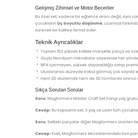
Gelişmiş Zihinsel ve Motor Beceriler
Bu özel set, sadece bir eğlence aracı değil, aynı
çocukların
üç boyutlu düşünme
, uzamsal farkında
sürecek bir kaliteyi temsil eder.
Teknik Ayrıcalıklar
Toplam 162 yüksek kaliteli manyetik parça ve öze
Güçlü Neodyum mıknatıslar sayesinde her yönde
BPA içermeyen, yüksek dayanıklılığa sahip premi
Uluslararası düzeyde kabul görmüş çok sayıda e
Hem 2D düzlemde hem de 3D formlarda sınırsız
Sıkça Sorulan Sorular
Soru:
Magformers Master Craft Set hangi yaş grubu
Cevap:
Bu kapsamlı set, 3 yaş ve üzeri tüm çocukları
Soru:
Setteki parçalar diğer Magformers ürünleri ile b
Cevap:
Evet, Magformers ekosistemindeki tüm parçala