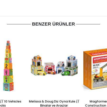
BENZER ÜRÜNLER
// 10 Vehicles
Melissa & Doug Diz Oyna Kule //
Magformers
ocks
Binalar ve Araçlar
Construction 