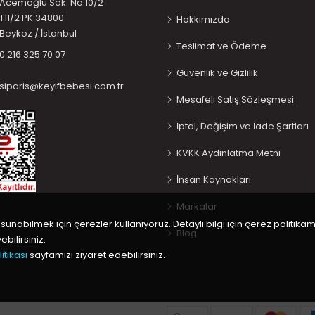
Acemoğlu Sok. No:10/2
T11/2 PK:34800
Hakkımızda
Beykoz / İstanbul
Teslimat ve Ödeme
0 216 325 70 07
Güvenlik ve Gizlilik
siparis@keyifbebesi.com.tr
Mesafeli Satış Sözleşmesi
İptal, Değişim ve İade Şartları
KVKK Aydınlatma Metni
İnsan Kaynakları
Markalar
 sunabilmek için çerezler kullanıyoruz. Detaylı bilgi için çerez politikam
Blog
bilirsiniz.
itikası
sayfamızı ziyaret edebilirsiniz.