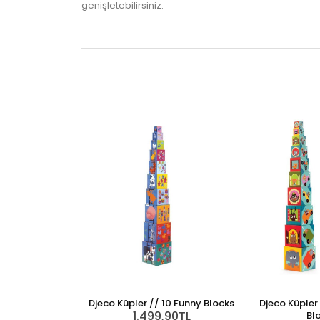
genişletebilirsiniz.
Djeco Küpler // 10 Funny Blocks
Djeco Küpler 
1.499,90TL
Bl