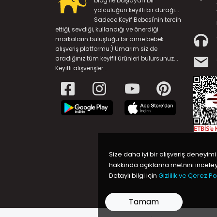
blog ile başlayan bir
yolculuğun keyifli bir durağı...
Sadece Keyif Bebesi'nin tercih
ettiği, sevdiği, kullandığı ve önerdiği
markaların buluştuğu bir anne bebek
alışveriş platformu:) Umarım siz de
aradığınız tüm keyifli ürünleri bulursunuz...
Keyifli alışverişler...
Size daha iyi bir alışveriş deneyimi
hakkında açıklama metnini inceleye
Detaylı bilgi için
Gizlilik ve Çerez Pol
Tamam