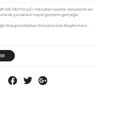
t Set (162 Parça), mıknatıslı oyunlar dünyasının en
unarak çocukların hayal güçlerini gerçeğe
isliğin Buluşma Noktası Dünyaca ünlü Magformers…
VER