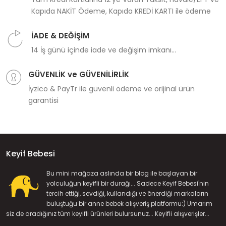
Kapıda NAKİT Ödeme, Kapıda KREDİ KARTI ile ödeme
İADE & DEĞİŞİM
14 İş günü içinde iade ve değişim imkanı...
GÜVENLİK ve GÜVENİLİRLİK
İyzico & PayTr ile güvenli ödeme ve orijinal ürün
garantisi
Keyif Bebesi
Bu mini mağaza aslında bir blog ile başlayan bir
yolculuğun keyifli bir durağı... Sadece Keyif Bebesi'nin
tercih ettiği, sevdiği, kullandığı ve önerdiği markaların
buluştuğu bir anne bebek alışveriş platformu:) Umarım
siz de aradığınız tüm keyifli ürünleri bulursunuz... Keyifli alışverişler...