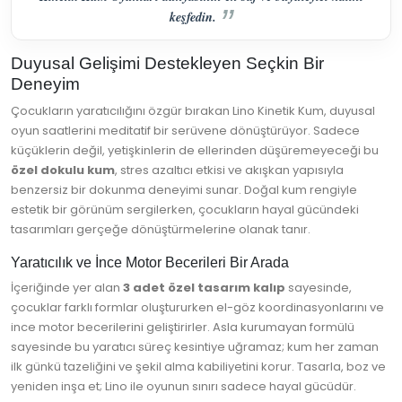
keşfedin.
Duyusal Gelişimi Destekleyen Seçkin Bir
Deneyim
Çocukların yaratıcılığını özgür bırakan Lino Kinetik Kum, duyusal
oyun saatlerini meditatif bir serüvene dönüştürüyor. Sadece
küçüklerin değil, yetişkinlerin de ellerinden düşüremeyeceği bu
özel dokulu kum
, stres azaltıcı etkisi ve akışkan yapısıyla
benzersiz bir dokunma deneyimi sunar. Doğal kum rengiyle
estetik bir görünüm sergilerken, çocukların hayal gücündeki
tasarımları gerçeğe dönüştürmelerine olanak tanır.
Yaratıcılık ve İnce Motor Becerileri Bir Arada
İçeriğinde yer alan
3 adet özel tasarım kalıp
sayesinde,
çocuklar farklı formlar oluştururken el-göz koordinasyonlarını ve
ince motor becerilerini geliştirirler. Asla kurumayan formülü
sayesinde bu yaratıcı süreç kesintiye uğramaz; kum her zaman
ilk günkü tazeliğini ve şekil alma kabiliyetini korur. Tasarla, boz ve
yeniden inşa et; Lino ile oyunun sınırı sadece hayal gücüdür.