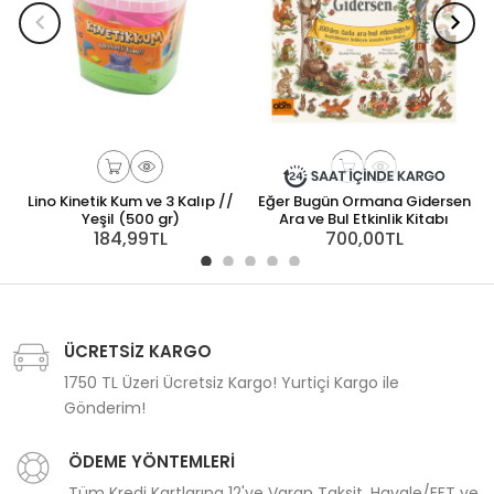
Lino Kinetik Kum ve 3 Kalıp //
Eğer Bugün Ormana Gidersen
Yeşil (500 gr)
Ara ve Bul Etkinlik Kitabı
184,99TL
700,00TL
ÜCRETSİZ KARGO
1750 TL Üzeri Ücretsiz Kargo! Yurtiçi Kargo ile
Gönderim!
ÖDEME YÖNTEMLERİ
Tüm Kredi Kartlarına 12'ye Varan Taksit, Havale/EFT ve