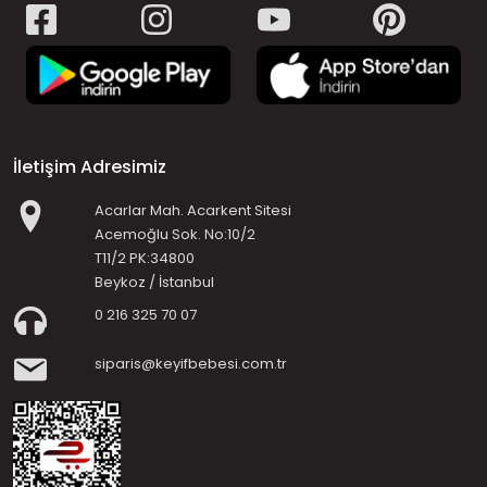
İletişim Adresimiz
Acarlar Mah. Acarkent Sitesi
Acemoğlu Sok. No:10/2
T11/2 PK:34800
Beykoz / İstanbul
0 216 325 70 07
siparis@keyifbebesi.com.tr