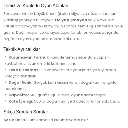
Temiz ve Konforlu Oyun Alanları
Ebeveynlerin en büyük önceliği olan hijyen ve düzen, Lino’nun
yenilikçi yapısıyla birleşiyor.
Ele yapışmayan
ve yüzeylerde
kalıntı bırakmayan bu kum, oyun sonrası temizliği zahmetsiz hale
getirir. Dağılmayan ve kolayca toparlanabilen yapısı, ev içinde
özgürce oyun oynanabilmesine imkan tanır.
Teknik Ayrıcalıklar
Kurumayan Formül:
Hava ile temas etse dahi yapısını
kaybetmez, uzun ömürlü kullanım sunar.
Leke Bırakmaz:
Ele ve kıyafetlere yapışmaz, yüzeylerden
kolayca arındırılır.
Doğal Renk:
Gerçek kum hissini veren doğal kum rengiyle
tasarlanmıştır.
Kapasite:
500 gr ağırlığı ile ideal oyun hacmi sağlar.
Kutu İçeriği:
500 gr doğal kum ve 3 adet farklı formda kalıp.
Sıkça Sorulan Sorular
Soru:
Kinetik kum zamanla kuruma yapar mı?