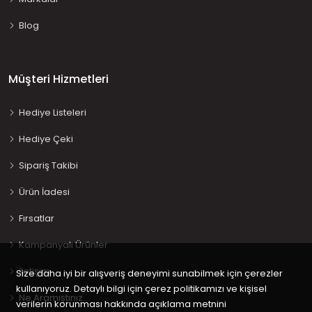
Blog
Müşteri Hizmetleri
Hediye Listeleri
Hediye Çeki
Sipariş Takibi
Ürün İadesi
Fırsatlar
Kampanyalı Ürünler
İletişim
Size daha iyi bir alışveriş deneyimi sunabilmek için çerezler
kullanıyoruz. Detaylı bilgi için çerez politikamızı ve kişisel
Ne Aramıştınız…
verilerin korunması hakkında açıklama metnini