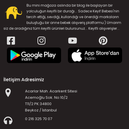
Bu mini mağaza aslında bir blog ile başlayan bir
yolculuğun keyifli bir durağı... Sadece Keyif Bebesi'nin
tercih ettiği, sevdiği, kullandığı ve önerdiği markaların
buluştuğu bir anne bebek alışveriş platformu:) Umarım
siz de aradığınız tüm keyifli ürünleri bulursunuz... Keyifli alışverişler...
İletişim Adresimiz
Acarlar Mah. Acarkent Sitesi
Acemoğlu Sok. No:10/2
T11/2 PK:34800
Beykoz / İstanbul
0 216 325 70 07