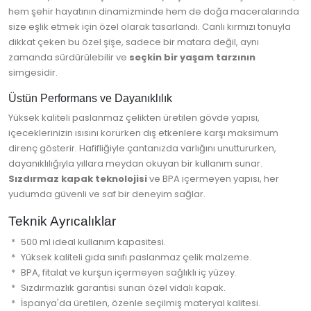
hem şehir hayatının dinamizminde hem de doğa maceralarında
size eşlik etmek için özel olarak tasarlandı. Canlı kırmızı tonuyla
dikkat çeken bu özel şişe, sadece bir matara değil, aynı
zamanda sürdürülebilir ve
seçkin bir yaşam tarzının
simgesidir.
Üstün Performans ve Dayanıklılık
Yüksek kaliteli paslanmaz çelikten üretilen gövde yapısı,
içeceklerinizin ısısını korurken dış etkenlere karşı maksimum
direnç gösterir. Hafifliğiyle çantanızda varlığını unuttururken,
dayanıklılığıyla yıllara meydan okuyan bir kullanım sunar.
Sızdırmaz kapak teknolojisi
ve BPA içermeyen yapısı, her
yudumda güvenli ve saf bir deneyim sağlar.
Teknik Ayrıcalıklar
500 ml ideal kullanım kapasitesi.
Yüksek kaliteli gıda sınıfı paslanmaz çelik malzeme.
BPA, fitalat ve kurşun içermeyen sağlıklı iç yüzey.
Sızdırmazlık garantisi sunan özel vidalı kapak.
İspanya'da üretilen, özenle seçilmiş materyal kalitesi.