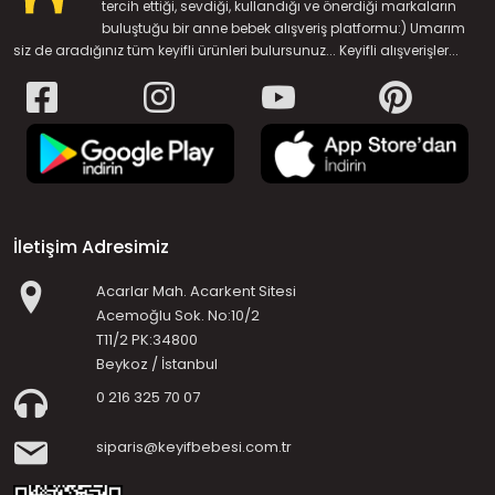
tercih ettiği, sevdiği, kullandığı ve önerdiği markaların
buluştuğu bir anne bebek alışveriş platformu:) Umarım
siz de aradığınız tüm keyifli ürünleri bulursunuz... Keyifli alışverişler...
İletişim Adresimiz
Acarlar Mah. Acarkent Sitesi
Acemoğlu Sok. No:10/2
T11/2 PK:34800
Beykoz / İstanbul
0 216 325 70 07
siparis@keyifbebesi.com.tr