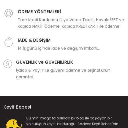
ÖDEME YÖNTEMLERİ
Tüm Kredi Kartlarına 12'ye Varan Taksit, Havale/EFT ve
Kapıda NAKİT Ödeme, Kapıda KREDİ KARTI ile ödeme
İADE & DEĞİŞİM
14 İş günü içinde iade ve değişim imkanı...
GÜVENLİK ve GÜVENİLİRLİK
İyzico & PayTr ile güvenli ödeme ve orijinal ürün
garantisi
Keyif Bebesi
Bu mini mağaza aslında bir blog ile başlayan bir
yolculuğun keyifli bir durağı... Sadece Keyif Bebesi'nin