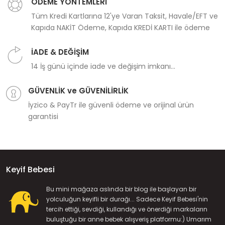
ÖDEME YÖNTEMLERİ
Tüm Kredi Kartlarına 12'ye Varan Taksit, Havale/EFT ve
Kapıda NAKİT Ödeme, Kapıda KREDİ KARTI ile ödeme
İADE & DEĞİŞİM
14 İş günü içinde iade ve değişim imkanı...
GÜVENLİK ve GÜVENİLİRLİK
İyzico & PayTr ile güvenli ödeme ve orijinal ürün
garantisi
Keyif Bebesi
Bu mini mağaza aslında bir blog ile başlayan bir
yolculuğun keyifli bir durağı... Sadece Keyif Bebesi'nin
tercih ettiği, sevdiği, kullandığı ve önerdiği markaların
buluştuğu bir anne bebek alışveriş platformu:) Umarım