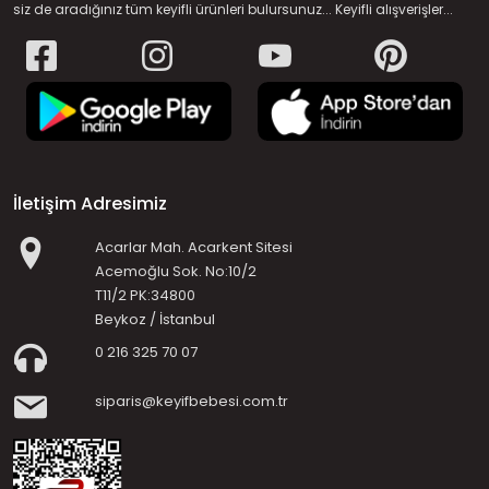
siz de aradığınız tüm keyifli ürünleri bulursunuz... Keyifli alışverişler...
İletişim Adresimiz
Acarlar Mah. Acarkent Sitesi
Acemoğlu Sok. No:10/2
T11/2 PK:34800
Beykoz / İstanbul
0 216 325 70 07
siparis@keyifbebesi.com.tr