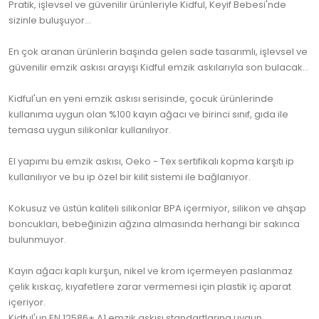
Pratik, işlevsel ve güvenilir ürünleriyle Kidful, Keyif Bebesi'nde
sizinle buluşuyor...
En çok aranan ürünlerin başında gelen sade tasarımlı, işlevsel ve
güvenilir emzik askısı arayışı Kidful emzik askılarıyla son bulacak...
Kidful'un en yeni emzik askısı serisinde, çocuk ürünlerinde
kullanıma uygun olan %100 kayın ağacı ve birinci sınıf, gıda ile
temasa uygun silikonlar kullanılıyor.
El yapımı bu emzik askısı, Oeko - Tex sertifikalı kopma karşıtı ip
kullanılıyor ve bu ip özel bir kilit sistemi ile bağlanıyor.
Kokusuz ve üstün kaliteli silikonlar BPA içermiyor, silikon ve ahşap
boncukları, bebeğinizin ağzına almasında herhangi bir sakınca
bulunmuyor.
Kayın ağacı kaplı kurşun, nikel ve krom içermeyen paslanmaz
çelik kıskaç, kıyafetlere zarar vermemesi için plastik iç aparat
içeriyor.
Kidful'un EN 12586+ A1 emzik askısı standartlarına uygun