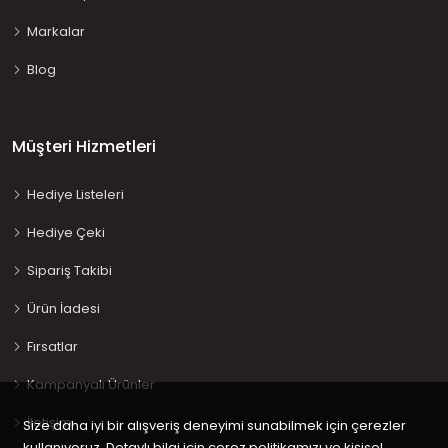
Markalar
Blog
Müşteri Hizmetleri
Hediye Listeleri
Hediye Çeki
Sipariş Takibi
Ürün İadesi
Fırsatlar
Kampanyalı Ürünler
İletişim
Size daha iyi bir alışveriş deneyimi sunabilmek için çerezler
kullanıyoruz. Detaylı bilgi için çerez politikamızı ve kişisel