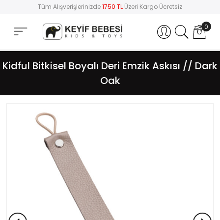
Tüm Alışverişlerinizde
1750 TL
Üzeri Kargo Ücretsiz
0
Hesabım
Kidful Bitkisel Boyalı Deri Emzik Askısı // Dark
Oak