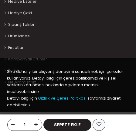
Hediye Listeleri
Hediye Çeki
Sipariş Takibi
Ürün İadesi
Fırsatlar
Kampanyalı Ürünler
İletişim
Size daha iyi bir alışveriş deneyimi sunabilmek için çerezler
kullanıyoruz. Detaylı bilgi için çerez politikamızı ve kişisel
Ne Aramıştınız…
verilerin korunması hakkında açıklama metnini
inceleyebilirsiniz.
Detaylı bilgi için
Gizlilik ve Çerez Politikası
sayfamızı ziyaret
edebilirsiniz.
Copyright © 2020 Keyif Bebesi | Kids & Toys, Geliştirici
Kabuk
Tamam
Yazılım
SEPETE EKLE