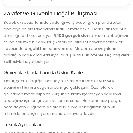
Zarafet ve Güvenin Doğal Buluşması
Bebek aksesuarlarında sadeliği ve işlevselliği ön planda tutan
ebeveynler için tasarlanan Kidful emzik askısı, Dark Oak tonunun
derinliği ile dikkat çekiyor.
%100 gerçek deri
dokusu, bebeğinizin
stiline sofistike bir dokunuş katarken, bitkisel boyama teknikleri
sayesinde doğallıktan ödün vermez. Modern ebeveynlerin
aradığı o sade ama etkileyici duruş, Kidful'un özenle seçilmiş deri
kalitesiyle hayat buluyor.
Güvenlik Standartlarında Üstün Kalite
Kidful, çocuk sağlığını her şeyin üzerinde tutarak
EN 12586
standartlarına
uygun üretim gerçekleştirir. Özel olarak
geliştirilen metal klipsler, kurşun ve krom içermeyen yapısıyla
bebeğiniz için en güvenli kullanımı sunar. Bu zamansız parça,
hem dayanıklılığı hem de şık duruşuyla bebeğinizin günlük
rutininde en seçkin yardımcınız olmaya adaydır.
Teknik Ayrıcalıklar
Malzeme: %100 yüksek kaliteli gerçek deri