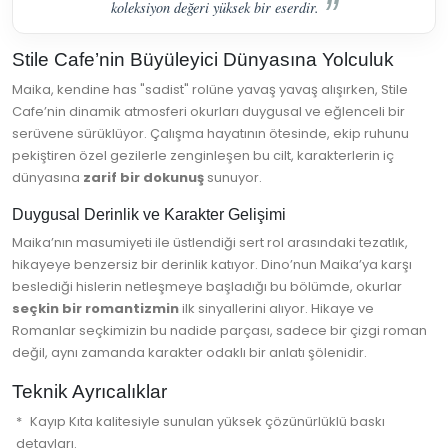
koleksiyon değeri yüksek bir eserdir.
Stile Cafe’nin Büyüleyici Dünyasına Yolculuk
Maika, kendine has "sadist" rolüne yavaş yavaş alışırken, Stile
Cafe’nin dinamik atmosferi okurları duygusal ve eğlenceli bir
serüvene sürüklüyor. Çalışma hayatının ötesinde, ekip ruhunu
pekiştiren özel gezilerle zenginleşen bu cilt, karakterlerin iç
dünyasına
zarif bir dokunuş
sunuyor.
Duygusal Derinlik ve Karakter Gelişimi
Maika’nın masumiyeti ile üstlendiği sert rol arasındaki tezatlık,
hikayeye benzersiz bir derinlik katıyor. Dino’nun Maika’ya karşı
beslediği hislerin netleşmeye başladığı bu bölümde, okurlar
seçkin bir romantizmin
ilk sinyallerini alıyor. Hikaye ve
Romanlar seçkimizin bu nadide parçası, sadece bir çizgi roman
değil, aynı zamanda karakter odaklı bir anlatı şölenidir.
Teknik Ayrıcalıklar
Kayıp Kıta kalitesiyle sunulan yüksek çözünürlüklü baskı
detayları.