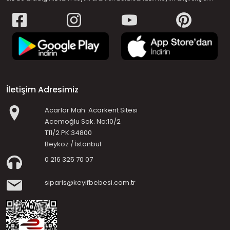
İletişim Adresimiz
Acarlar Mah. Acarkent Sitesi
Acemoğlu Sok. No:10/2
T11/2 PK:34800
Beykoz / İstanbul
0 216 325 70 07
siparis@keyifbebesi.com.tr