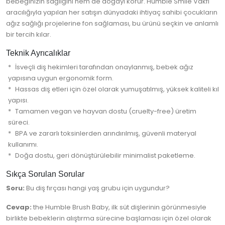
bebeğinizin sağlığını hem de doğayı korur. Humble Smile Vakfı
aracılığıyla yapılan her satışın dünyadaki ihtiyaç sahibi çocukların
ağız sağlığı projelerine fon sağlaması, bu ürünü seçkin ve anlamlı
bir tercih kılar.
Teknik Ayrıcalıklar
İsveçli diş hekimleri tarafından onaylanmış, bebek ağız
yapısına uygun ergonomik form.
Hassas diş etleri için özel olarak yumuşatılmış, yüksek kaliteli kıl
yapısı.
Tamamen vegan ve hayvan dostu (cruelty-free) üretim
süreci.
BPA ve zararlı toksinlerden arındırılmış, güvenli materyal
kullanımı.
Doğa dostu, geri dönüştürülebilir minimalist paketleme.
Sıkça Sorulan Sorular
Soru:
Bu diş fırçası hangi yaş grubu için uygundur?
Cevap:
the Humble Brush Baby, ilk süt dişlerinin görünmesiyle
birlikte bebeklerin alıştırma sürecine başlaması için özel olarak