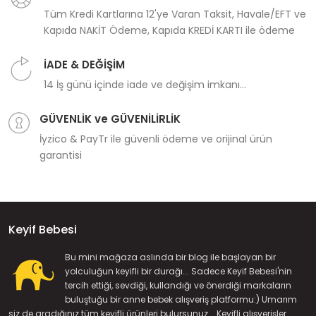
Tüm Kredi Kartlarına 12'ye Varan Taksit, Havale/EFT ve
Kapıda NAKİT Ödeme, Kapıda KREDİ KARTI ile ödeme
İADE & DEĞİŞİM
14 İş günü içinde iade ve değişim imkanı...
GÜVENLİK ve GÜVENİLİRLİK
İyzico & PayTr ile güvenli ödeme ve orijinal ürün
garantisi
Keyif Bebesi
Bu mini mağaza aslında bir blog ile başlayan bir
yolculuğun keyifli bir durağı... Sadece Keyif Bebesi'nin
tercih ettiği, sevdiği, kullandığı ve önerdiği markaların
buluştuğu bir anne bebek alışveriş platformu:) Umarım
siz de aradığınız tüm keyifli ürünleri bulursunuz... Keyifli alışverişler...