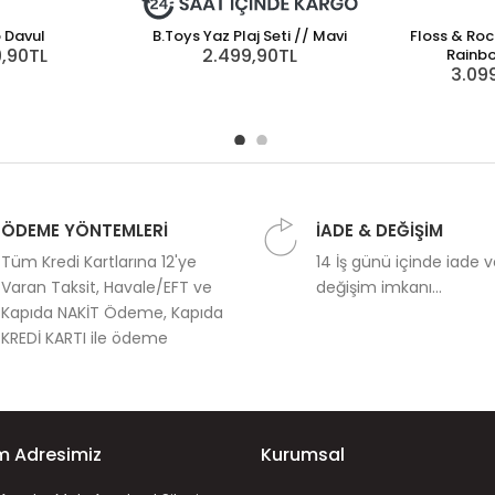
 Davul
B.Toys Yaz Plaj Seti // Mavi
Floss & Roc
9,90TL
2.499,90TL
Rainbo
3.09
ÖDEME YÖNTEMLERİ
İADE & DEĞİŞİM
Tüm Kredi Kartlarına 12'ye
14 İş günü içinde iade 
Varan Taksit, Havale/EFT ve
değişim imkanı...
Kapıda NAKİT Ödeme, Kapıda
KREDİ KARTI ile ödeme
im Adresimiz
Kurumsal