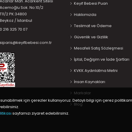
Acarlar Mah. Acarkent Sitesi
Keyif Bebesi Puan
Acemoğlu Sok. No:10/2
T11/2 PK:34800
Hakkımızda
Beykoz / İstanbul
Teslimat ve Ödeme
0 216 325 70 07
Güvenlik ve Gizlilik
siparis@keyifbebesi.com.tr
Mesafeli Satış Sözleşmesi
İptal, Değişim ve İade Şartları
KVKK Aydınlatma Metni
İnsan Kaynakları
Markalar
 sunabilmek için çerezler kullanıyoruz. Detaylı bilgi için çerez politikam
Blog
bilirsiniz.
itikası
sayfamızı ziyaret edebilirsiniz.