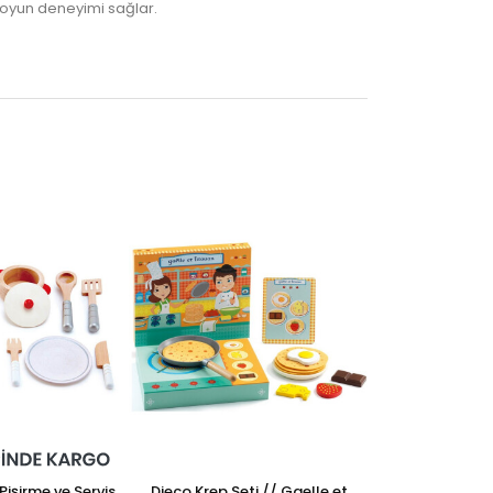
r oyun deneyimi sağlar.
işirme ve Servis
Djeco Krep Seti // Gaelle et