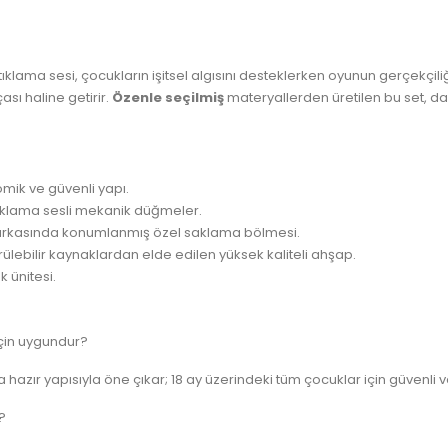
lama sesi, çocukların işitsel algısını desteklerken oyunun gerçekçiliğ
ası haline getirir.
Özenle seçilmiş
materyallerden üretilen bu set, day
omik ve güvenli yapı.
ıklama sesli mekanik düğmeler.
 arkasında konumlanmış özel saklama bölmesi.
lebilir kaynaklardan elde edilen yüksek kaliteli ahşap.
 ünitesi.
çin uygundur?
azır yapısıyla öne çıkar; 18 ay üzerindeki tüm çocuklar için güvenli ve 
?