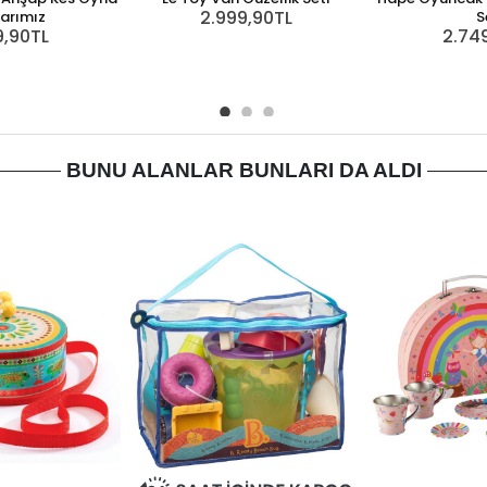
2.999,90TL
arımız
S
9,90TL
2.74
BUNU ALANLAR BUNLARI DA ALDI