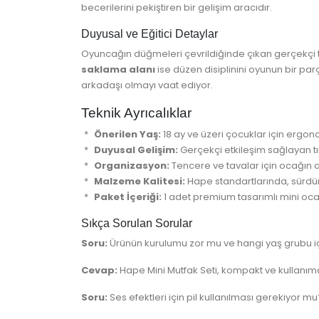
becerilerini pekiştiren bir gelişim aracıdır.
Duyusal ve Eğitici Detaylar
Oyuncağın düğmeleri çevrildiğinde çıkan gerçekçi tık
saklama alanı
ise düzen disiplinini oyunun bir parç
arkadaşı olmayı vaat ediyor.
Teknik Ayrıcalıklar
Önerilen Yaş:
18 ay ve üzeri çocuklar için ergon
Duyusal Gelişim:
Gerçekçi etkileşim sağlayan t
Organizasyon:
Tencere ve tavalar için ocağın
Malzeme Kalitesi:
Hape standartlarında, sürdürü
Paket İçeriği:
1 adet premium tasarımlı mini ocak
Sıkça Sorulan Sorular
Soru:
Ürünün kurulumu zor mu ve hangi yaş grubu i
Cevap:
Hape Mini Mutfak Seti, kompakt ve kullanıma h
Soru:
Ses efektleri için pil kullanılması gerekiyor mu