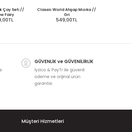
k Çay Seti //
Classic World Ahşap Mızıka //
Hape Mighty Mi
w Fairy
Gri
Müzi
9,00TL
549,00TL
2.99
GÜVENLİK ve GÜVENİLİRLİK
ve
İyzico & PayTr ile güvenli
ödeme ve orijinal ürün
garantisi
Müşteri Hizmetleri