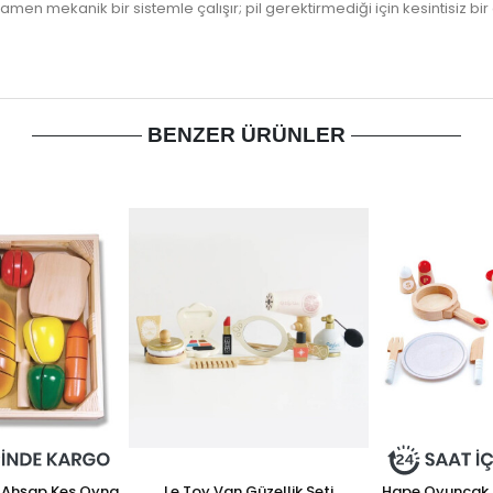
n mekanik bir sistemle çalışır; pil gerektirmediği için kesintisiz bi
BENZER ÜRÜNLER
 Ahşap Kes Oyna
Le Toy Van Güzellik Seti
Hape Oyuncak P