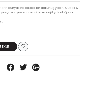
eflerin dünyasına estetik bir dokunuş yapın; Mutfak &
parçası, oyun saatlerini birer keşif yolculuğuna
ir…
E EKLE