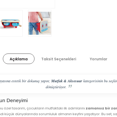
Açıklama
Taksit Seçenekleri
Yorumlar
Mutfak & Aksesuar
nyasına estetik bir dokunuş yapın;
kategorisinin bu seçkin
dönüştürüyor.
yun Deneyimi
u özel tasarım, çocukların mutfaktaki ilk adımlarını
zamansız bir za
 kendi küçük dünyalarında sorumluluk almanın keyfini yaşatıyor. Bu set,