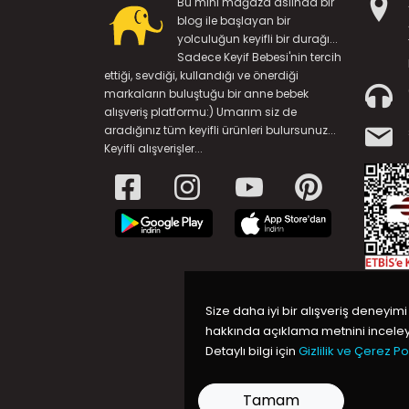
Bu mini mağaza aslında bir
blog ile başlayan bir
yolculuğun keyifli bir durağı...
Sadece Keyif Bebesi'nin tercih
ettiği, sevdiği, kullandığı ve önerdiği
markaların buluştuğu bir anne bebek
alışveriş platformu:) Umarım siz de
aradığınız tüm keyifli ürünleri bulursunuz...
Keyifli alışverişler...
Size daha iyi bir alışveriş deneyimi
hakkında açıklama metnini inceleye
Detaylı bilgi için
Gizlilik ve Çerez Pol
Tamam