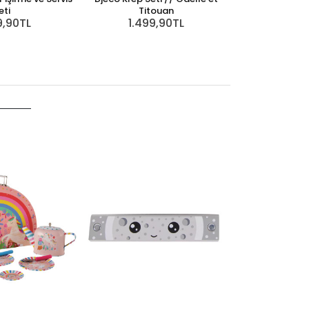
eti
Titouan
9,90TL
1.499,90TL
Melissa & Doug
Mey
2.79