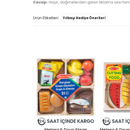
Cevap:
Hayır, düğmelerden gelen tıklama sesi tamame
Ürün Etiketleri:
Yılbaşı Hediye Önerileri
Melissa & Doug Ahşap
Melissa & Doug