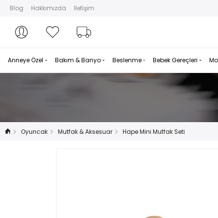
Blog
Hakkımızda
İletişim
Hesabım
Hesabım
Favorilerim
Sipariş Takibi
Anneye Özel
Bakım & Banyo
Beslenme
Bebek Gereçleri
Mo
Oyuncak
Mutfak & Aksesuar
Hape Mini Mutfak Seti