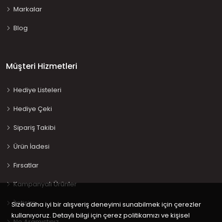
Markalar
Blog
Müşteri Hizmetleri
Hediye Listeleri
Hediye Çeki
Sipariş Takibi
Ürün İadesi
Fırsatlar
Kampanyalı Ürünler
İletişim
Size daha iyi bir alışveriş deneyimi sunabilmek için çerezler
kullanıyoruz. Detaylı bilgi için çerez politikamızı ve kişisel
Ne Aramıştınız…