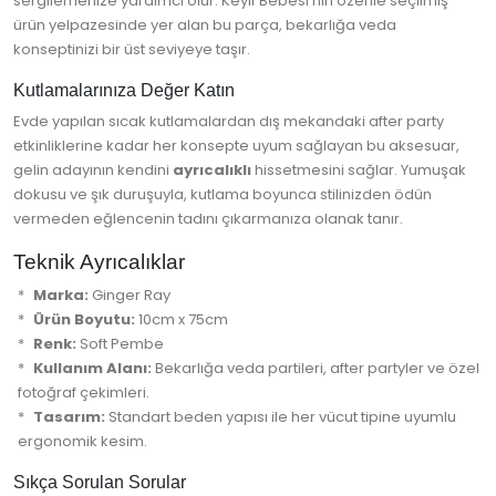
sergilemenize yardımcı olur. Keyif Bebesi’nin özenle seçilmiş
ürün yelpazesinde yer alan bu parça, bekarlığa veda
konseptinizi bir üst seviyeye taşır.
Kutlamalarınıza Değer Katın
Evde yapılan sıcak kutlamalardan dış mekandaki after party
etkinliklerine kadar her konsepte uyum sağlayan bu aksesuar,
gelin adayının kendini
ayrıcalıklı
hissetmesini sağlar. Yumuşak
dokusu ve şık duruşuyla, kutlama boyunca stilinizden ödün
vermeden eğlencenin tadını çıkarmanıza olanak tanır.
Teknik Ayrıcalıklar
Marka:
Ginger Ray
Ürün Boyutu:
10cm x 75cm
Renk:
Soft Pembe
Kullanım Alanı:
Bekarlığa veda partileri, after partyler ve özel
fotoğraf çekimleri.
Tasarım:
Standart beden yapısı ile her vücut tipine uyumlu
ergonomik kesim.
Sıkça Sorulan Sorular