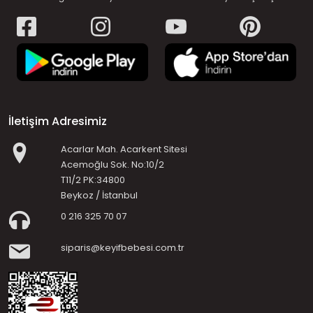
İletişim Adresimiz
Acarlar Mah. Acarkent Sitesi
Acemoğlu Sok. No:10/2
T11/2 PK:34800
Beykoz / İstanbul
0 216 325 70 07
siparis@keyifbebesi.com.tr