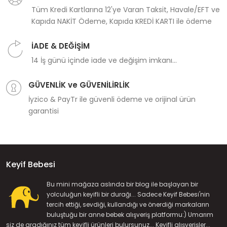
Tüm Kredi Kartlarına 12'ye Varan Taksit, Havale/EFT ve
Kapıda NAKİT Ödeme, Kapıda KREDİ KARTI ile ödeme
İADE & DEĞİŞİM
14 İş günü içinde iade ve değişim imkanı...
GÜVENLİK ve GÜVENİLİRLİK
İyzico & PayTr ile güvenli ödeme ve orijinal ürün
garantisi
Keyif Bebesi
Bu mini mağaza aslında bir blog ile başlayan bir
yolculuğun keyifli bir durağı... Sadece Keyif Bebesi'nin
tercih ettiği, sevdiği, kullandığı ve önerdiği markaların
buluştuğu bir anne bebek alışveriş platformu:) Umarım
siz de aradığınız tüm keyifli ürünleri bulursunuz... Keyifli alışverişler...