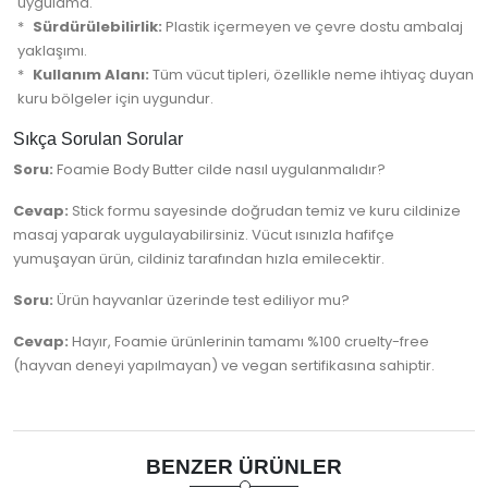
uygulama.
Sürdürülebilirlik:
Plastik içermeyen ve çevre dostu ambalaj
yaklaşımı.
Kullanım Alanı:
Tüm vücut tipleri, özellikle neme ihtiyaç duyan
kuru bölgeler için uygundur.
Sıkça Sorulan Sorular
Soru:
Foamie Body Butter cilde nasıl uygulanmalıdır?
Cevap:
Stick formu sayesinde doğrudan temiz ve kuru cildinize
masaj yaparak uygulayabilirsiniz. Vücut ısınızla hafifçe
yumuşayan ürün, cildiniz tarafından hızla emilecektir.
Soru:
Ürün hayvanlar üzerinde test ediliyor mu?
Cevap:
Hayır, Foamie ürünlerinin tamamı %100 cruelty-free
(hayvan deneyi yapılmayan) ve vegan sertifikasına sahiptir.
BENZER ÜRÜNLER