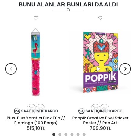
BUNU ALANLAR BUNLARI DA ALDI
Plus-Plus Yaratıcı Blok Tüp //
Poppik Creative Pixel Sticker
C
Flamingo (100 Parça)
Poster // Pop Art
515,10TL
799,90TL