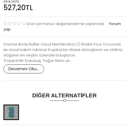
659,00TL
527,20TL
Ürün için henüz değerlendirme yapılmadı
Yorum
yap
Foamie Body Butter Vücut Nemlendirici // Shake Your Coconuts
ile vücut bakım rutininizi tropikal bir ritüele dönüştürün ve cildinizi
doğanın en seçkin özleriyle buluşturun.
Tropikal Bir Dokunuş: Yoğun Nem ve…
Devamını Oku...
DIĞER ALTERNATIFLER