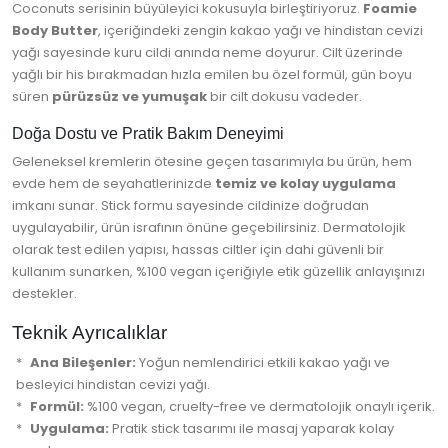
Coconuts serisinin büyüleyici kokusuyla birleştiriyoruz.
Foamie
Body Butter
, içeriğindeki zengin kakao yağı ve hindistan cevizi
yağı sayesinde kuru cildi anında neme doyurur. Cilt üzerinde
yağlı bir his bırakmadan hızla emilen bu özel formül, gün boyu
süren
pürüzsüz ve yumuşak
bir cilt dokusu vadeder.
Doğa Dostu ve Pratik Bakım Deneyimi
Geleneksel kremlerin ötesine geçen tasarımıyla bu ürün, hem
evde hem de seyahatlerinizde
temiz ve kolay uygulama
imkanı sunar. Stick formu sayesinde cildinize doğrudan
uygulayabilir, ürün israfının önüne geçebilirsiniz. Dermatolojik
olarak test edilen yapısı, hassas ciltler için dahi güvenli bir
kullanım sunarken, %100 vegan içeriğiyle etik güzellik anlayışınızı
destekler.
Teknik Ayrıcalıklar
Ana Bileşenler:
Yoğun nemlendirici etkili kakao yağı ve
besleyici hindistan cevizi yağı.
Formül:
%100 vegan, cruelty-free ve dermatolojik onaylı içerik.
Uygulama:
Pratik stick tasarımı ile masaj yaparak kolay