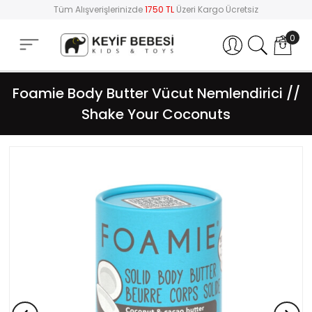
Tüm Alışverişlerinizde
1750 TL
Üzeri Kargo Ücretsiz
0
Hesabım
Foamie Body Butter Vücut Nemlendirici //
Shake Your Coconuts