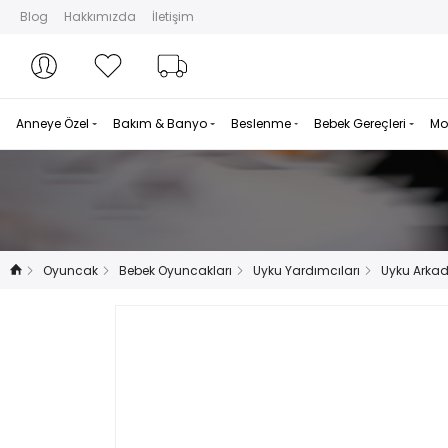
Blog
Hakkımızda
İletişim
Hesabım
Hesabım
Favorilerim
Sipariş Takibi
Anneye Özel
Bakım & Banyo
Beslenme
Bebek Gereçleri
Mo
Oyuncak
Bebek Oyuncakları
Uyku Yardımcıları
Uyku Arkad