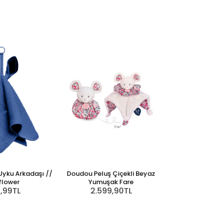
Uyku Arkadaşı //
Doudou Peluş Çiçekli Beyaz
flower
Yumuşak Fare
9,99TL
2.599,90TL