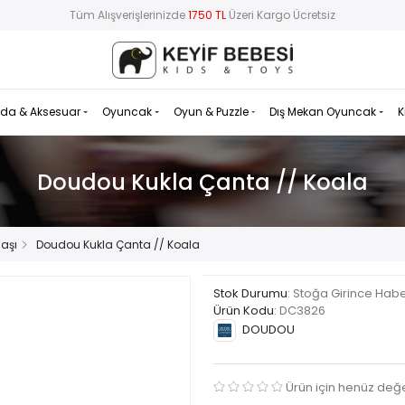
Tüm Alışverişlerinizde
1750 TL
Üzeri Kargo Ücretsiz
da & Aksesuar
Oyuncak
Oyun & Puzzle
Dış Mekan Oyuncak
K
Doudou Kukla Çanta // Koala
aşı
Doudou Kukla Çanta // Koala
Stok Durumu
: Stoğa Girince Hab
Ürün Kodu
:
DC3826
DOUDOU
Ürün için henüz değ