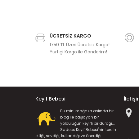
ÜCRETSİZ KARGO
1750 TL Üzeri Ücretsiz Kargo!
Yurtiçi Kargo ile Gönderim!
Keyif Bebesi
İletiş
Bu mini mağaza aslında bir
blog ile başlayan bir
yolculuğun keyifli bir durağı...
Sadece Keyif Bebesi'nin tercih
ettiği, sevdiği, kullandığı ve önerdiği