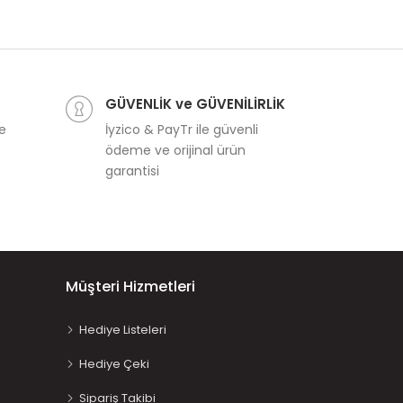
GÜVENLİK ve GÜVENİLİRLİK
ve
İyzico & PayTr ile güvenli
ödeme ve orijinal ürün
garantisi
Müşteri Hizmetleri
Hediye Listeleri
Hediye Çeki
Sipariş Takibi