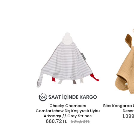
Cheeky Chompers
Bibs Kangaroo 
Comfortchew Diş Kaşıyıcılı Uyku
Deser
1.09
Arkadaşı // Grey Stripes
660,72TL
825,90TL