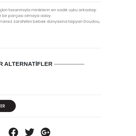
kin tasarımıyla miniklerin en sadık uyku arkadaşı
z bir parçası olmaya aday.
 Fransız zarafetini bebek dünyasına taşıyan Doudou,
R ALTERNATIFLER
VER