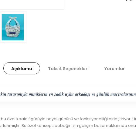
Açıklama
Taksit Seçenekleri
Yorumlar
kin tasarımıyla miniklerin en sadık uyku arkadaşı ve günlük maceralarının
u özel koala figürüyle hayal gücünü ve fonksiyonelliği birleştiriyor. Ür
rlanmıştır. Bu özel konsept, bebeğinizin gelişim basamaklarında ona fa