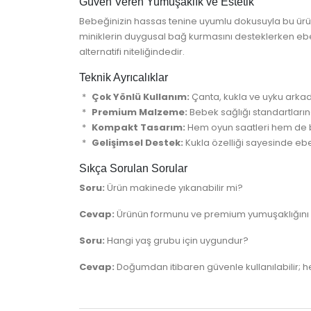
Güven Veren Yumuşaklık ve Estetik
Bebeğinizin hassas tenine uyumlu dokusuyla bu ürün,
miniklerin duygusal bağ kurmasını desteklerken eb
alternatifi niteliğindedir.
Teknik Ayrıcalıklar
Çok Yönlü Kullanım:
Çanta, kukla ve uyku arkadaş
Premium Malzeme:
Bebek sağlığı standartların
Kompakt Tasarım:
Hem oyun saatleri hem de be
Gelişimsel Destek:
Kukla özelliği sayesinde ebev
Sıkça Sorulan Sorular
Soru:
Ürün makinede yıkanabilir mi?
Cevap:
Ürünün formunu ve premium yumuşaklığını u
Soru:
Hangi yaş grubu için uygundur?
Cevap:
Doğumdan itibaren güvenle kullanılabilir;