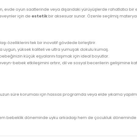
 evde oyun saatlerinde veya dışarıdaki yürüyüşlerde rahatlatıcı bir et
eveynler için de
estetik
bir aksesuar sunar. Özenle seçilmiş materyal
ı özelliklerini tek bir inovatif gövdede birleştirir.
a uygun, yüksek kaliteli ve ultra yumuşak dokulu kumaş.
beğinizin küçük eşyalarını taşımak için ideal boyutlar.
eyn-bebek etkileşimini artırır, dil ve sosyal becerilerin gelişimine ka
zun süre koruması için hassas programda veya elde yıkama yapılmas
 hem bebeklik döneminde uyku arkadaşı hem de çocukluk döneminde oyu