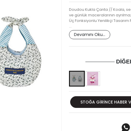
Doudou Kukla Çanta // Koala, seç
ve günlük maceralarının ayrılma
Üç Fonksiyonlu Yenilikçi Tasarım
…
Devamını Oku...
DIĞE
STOĞA GIRINCE HABER 