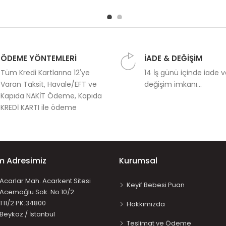
ÖDEME YÖNTEMLERİ
İADE & DEĞİŞİM
Tüm Kredi Kartlarına 12'ye
14 İş günü içinde iade 
Varan Taksit, Havale/EFT ve
değişim imkanı...
Kapıda NAKİT Ödeme, Kapıda
KREDİ KARTI ile ödeme
im Adresimiz
Kurumsal
Acarlar Mah. Acarkent Sitesi
Keyif Bebesi Puan
Acemoğlu Sok. No:10/2
T11/2 PK:34800
Hakkımızda
Beykoz / İstanbul
Teslimat ve Ödeme