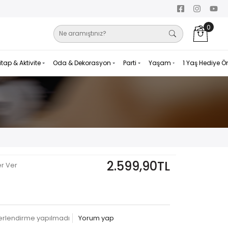
0
itap & Aktivite
Oda & Dekorasyon
Parti
Yaşam
1 Yaş Hediye Ö
2.599,90TL
er Ver
erlendirme yapılmadı
Yorum yap