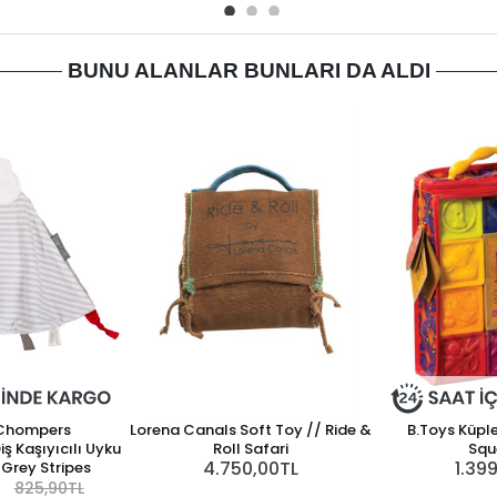
BUNU ALANLAR BUNLARI DA ALDI
Chompers
Lorena Canals Soft Toy // Ride &
B.Toys Küpl
 Kaşıyıcılı Uyku
Roll Safari
Squ
4.750,00TL
1.39
 Grey Stripes
825,90TL