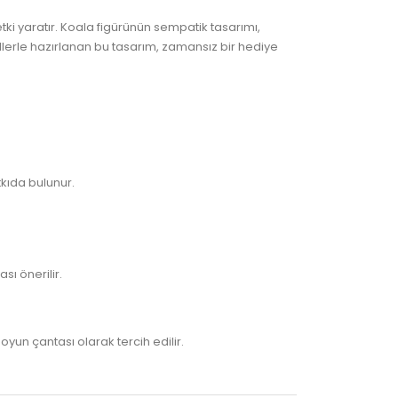
ki yaratır. Koala figürünün sempatik tasarımı,
lerle hazırlanan bu tasarım, zamansız bir hediye
tkıda bulunur.
ı önerilir.
n çantası olarak tercih edilir.