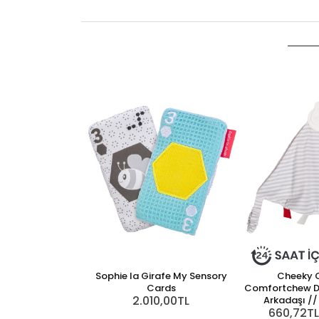
Sophie la Girafe My Sensory
Cheeky 
Cards
Comfortchew Diş
2.010,00TL
Arkadaşı //
660,72TL