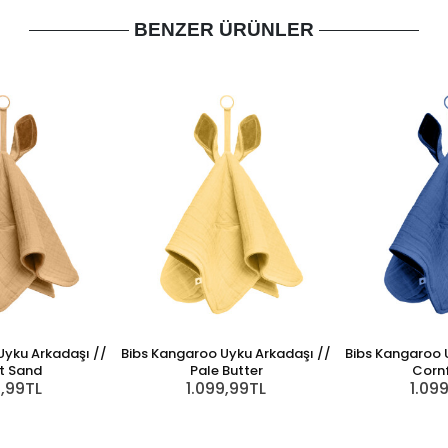
BENZER ÜRÜNLER
Uyku Arkadaşı //
Bibs Kangaroo Uyku Arkadaşı //
Bibs Kangaroo 
t Sand
Pale Butter
Corn
9,99TL
1.099,99TL
1.09