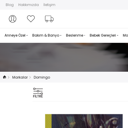
Blog
Hakkımızda
İletişim
Hesabım
Hesabım
Favorilerim
Sipariş Takibi
Anneye Özel
Bakım & Banyo
Beslenme
Bebek Gereçleri
Mo
Markalar
Domingo