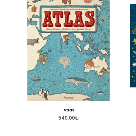
Atlas
540,00₺