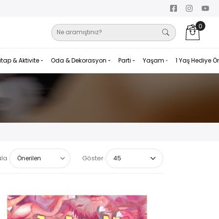
0
itap & Aktivite
Oda & Dekorasyon
Parti
Yaşam
1 Yaş Hediye Ö
ala
Göster