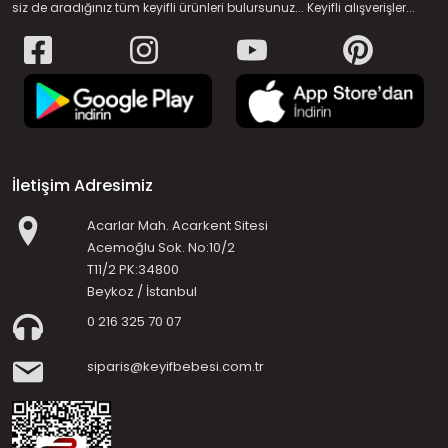
siz de aradığınız tüm keyifli ürünleri bulursunuz... Keyifli alışverişler...
İletişim Adresimiz
Acarlar Mah. Acarkent Sitesi
Acemoğlu Sok. No:10/2
T11/2 PK:34800
Beykoz / İstanbul
0 216 325 70 07
siparis@keyifbebesi.com.tr