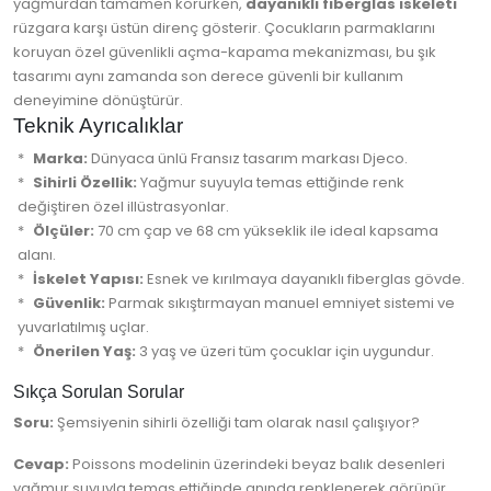
yağmurdan tamamen korurken,
dayanıklı fiberglas iskeleti
rüzgara karşı üstün direnç gösterir. Çocukların parmaklarını
koruyan özel güvenlikli açma-kapama mekanizması, bu şık
tasarımı aynı zamanda son derece güvenli bir kullanım
deneyimine dönüştürür.
Teknik Ayrıcalıklar
Marka:
Dünyaca ünlü Fransız tasarım markası Djeco.
Sihirli Özellik:
Yağmur suyuyla temas ettiğinde renk
değiştiren özel illüstrasyonlar.
Ölçüler:
70 cm çap ve 68 cm yükseklik ile ideal kapsama
alanı.
İskelet Yapısı:
Esnek ve kırılmaya dayanıklı fiberglas gövde.
Güvenlik:
Parmak sıkıştırmayan manuel emniyet sistemi ve
yuvarlatılmış uçlar.
Önerilen Yaş:
3 yaş ve üzeri tüm çocuklar için uygundur.
Sıkça Sorulan Sorular
Soru:
Şemsiyenin sihirli özelliği tam olarak nasıl çalışıyor?
Cevap:
Poissons modelinin üzerindeki beyaz balık desenleri
yağmur suyuyla temas ettiğinde anında renklenerek görünür