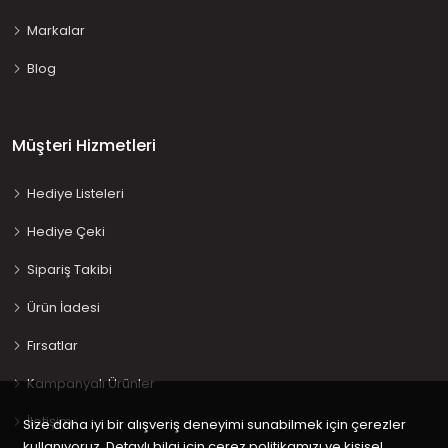
Markalar
Blog
Müşteri Hizmetleri
Hediye Listeleri
Hediye Çeki
Sipariş Takibi
Ürün İadesi
Fırsatlar
Kampanyalı Ürünler
İletişim
Size daha iyi bir alışveriş deneyimi sunabilmek için çerezler
kullanıyoruz. Detaylı bilgi için çerez politikamızı ve kişisel