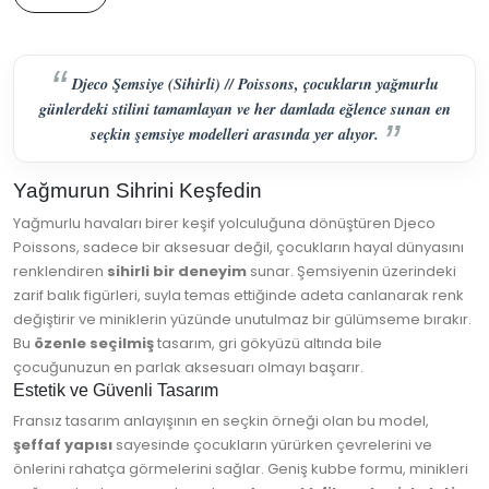
Djeco Şemsiye (Sihirli) // Poissons, çocukların yağmurlu
günlerdeki stilini tamamlayan ve her damlada eğlence sunan en
seçkin şemsiye modelleri arasında yer alıyor.
Yağmurun Sihrini Keşfedin
Yağmurlu havaları birer keşif yolculuğuna dönüştüren Djeco
Poissons, sadece bir aksesuar değil, çocukların hayal dünyasını
renklendiren
sihirli bir deneyim
sunar. Şemsiyenin üzerindeki
zarif balık figürleri, suyla temas ettiğinde adeta canlanarak renk
değiştirir ve miniklerin yüzünde unutulmaz bir gülümseme bırakır.
Bu
özenle seçilmiş
tasarım, gri gökyüzü altında bile
çocuğunuzun en parlak aksesuarı olmayı başarır.
Estetik ve Güvenli Tasarım
Fransız tasarım anlayışının en seçkin örneği olan bu model,
şeffaf yapısı
sayesinde çocukların yürürken çevrelerini ve
önlerini rahatça görmelerini sağlar. Geniş kubbe formu, minikleri