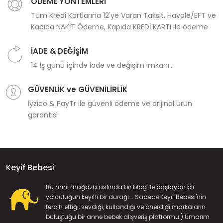
ÖDEME YÖNTEMLERİ
Tüm Kredi Kartlarına 12'ye Varan Taksit, Havale/EFT ve
Kapıda NAKİT Ödeme, Kapıda KREDİ KARTI ile ödeme
İADE & DEĞİŞİM
14 İş günü içinde iade ve değişim imkanı...
GÜVENLİK ve GÜVENİLİRLİK
İyzico & PayTr ile güvenli ödeme ve orijinal ürün
garantisi
Keyif Bebesi
Bu mini mağaza aslında bir blog ile başlayan bir
yolculuğun keyifli bir durağı... Sadece Keyif Bebesi'nin
tercih ettiği, sevdiği, kullandığı ve önerdiği markaların
buluştuğu bir anne bebek alışveriş platformu:) Umarım