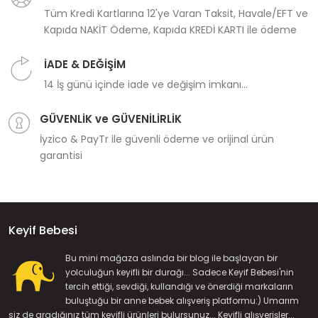
Tüm Kredi Kartlarına 12'ye Varan Taksit, Havale/EFT ve
Kapıda NAKİT Ödeme, Kapıda KREDİ KARTI ile ödeme
İADE & DEĞİŞİM
14 İş günü içinde iade ve değişim imkanı...
GÜVENLİK ve GÜVENİLİRLİK
İyzico & PayTr ile güvenli ödeme ve orijinal ürün
garantisi
Keyif Bebesi
Bu mini mağaza aslında bir blog ile başlayan bir
yolculuğun keyifli bir durağı... Sadece Keyif Bebesi'nin
tercih ettiği, sevdiği, kullandığı ve önerdiği markaların
buluştuğu bir anne bebek alışveriş platformu:) Umarım
siz de aradığınız tüm keyifli ürünleri bulursunuz... Keyifli alışverişler...