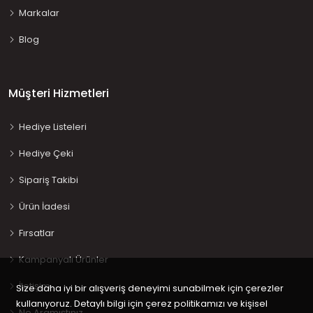
Markalar
Blog
Müşteri Hizmetleri
Hediye Listeleri
Hediye Çeki
Sipariş Takibi
Ürün İadesi
Fırsatlar
Kampanyalı Ürünler
İletişim
Size daha iyi bir alışveriş deneyimi sunabilmek için çerezler
kullanıyoruz. Detaylı bilgi için çerez politikamızı ve kişisel
Ne Aramıştınız…