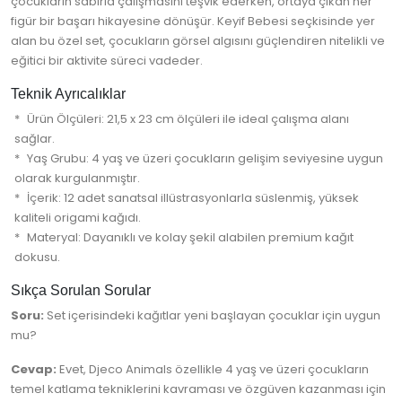
çocukların sabırla çalışmasını teşvik ederken, ortaya çıkan her
figür bir başarı hikayesine dönüşür. Keyif Bebesi seçkisinde yer
alan bu özel set, çocukların görsel algısını güçlendiren nitelikli ve
eğitici bir aktivite süreci vadeder.
Teknik Ayrıcalıklar
Ürün Ölçüleri: 21,5 x 23 cm ölçüleri ile ideal çalışma alanı
sağlar.
Yaş Grubu: 4 yaş ve üzeri çocukların gelişim seviyesine uygun
olarak kurgulanmıştır.
İçerik: 12 adet sanatsal illüstrasyonlarla süslenmiş, yüksek
kaliteli origami kağıdı.
Materyal: Dayanıklı ve kolay şekil alabilen premium kağıt
dokusu.
Sıkça Sorulan Sorular
Soru:
Set içerisindeki kağıtlar yeni başlayan çocuklar için uygun
mu?
Cevap:
Evet, Djeco Animals özellikle 4 yaş ve üzeri çocukların
temel katlama tekniklerini kavraması ve özgüven kazanması için