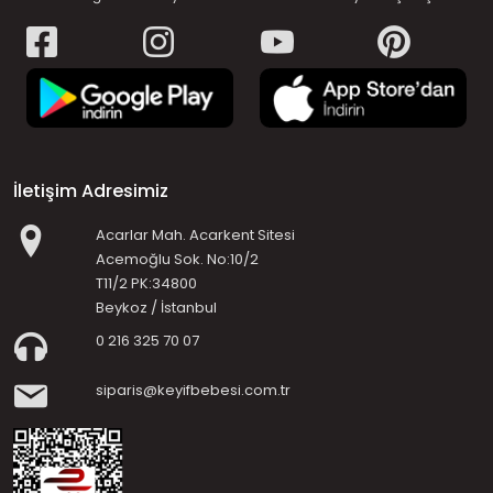
İletişim Adresimiz
Acarlar Mah. Acarkent Sitesi
Acemoğlu Sok. No:10/2
T11/2 PK:34800
Beykoz / İstanbul
0 216 325 70 07
siparis@keyifbebesi.com.tr