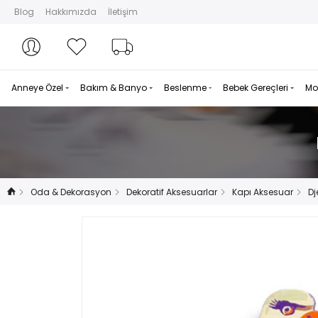
Blog
Hakkımızda
İletişim
Hesabım
Hesabım
Favorilerim
Sipariş Takibi
Anneye Özel
Bakım & Banyo
Beslenme
Bebek Gereçleri
Mo
Oda & Dekorasyon
Dekoratif Aksesuarlar
Kapı Aksesuar
Dj