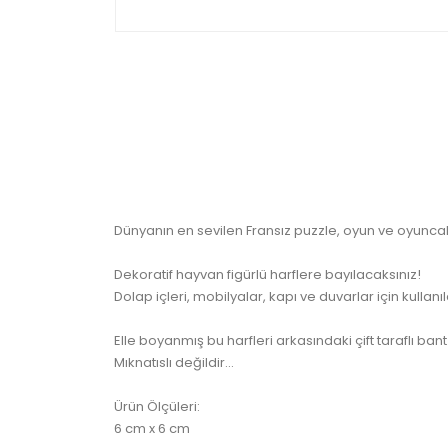
Dünyanın en sevilen Fransız puzzle, oyun ve oyuncak
Dekoratif hayvan figürlü harflere bayılacaksınız!
Dolap içleri, mobilyalar, kapı ve duvarlar için kullan
Elle boyanmış bu harfleri arkasındaki çift taraflı bant il
Mıknatıslı değildir...
Ürün Ölçüleri:
6 cm x 6 cm