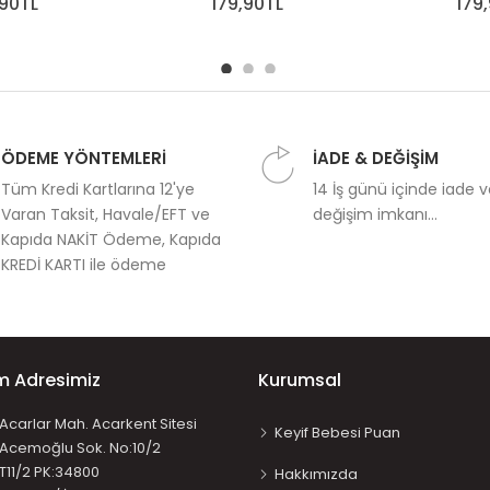
,90TL
179,90TL
179
ÖDEME YÖNTEMLERİ
İADE & DEĞİŞİM
Tüm Kredi Kartlarına 12'ye
14 İş günü içinde iade 
Varan Taksit, Havale/EFT ve
değişim imkanı...
Kapıda NAKİT Ödeme, Kapıda
KREDİ KARTI ile ödeme
im Adresimiz
Kurumsal
Acarlar Mah. Acarkent Sitesi
Keyif Bebesi Puan
Acemoğlu Sok. No:10/2
T11/2 PK:34800
Hakkımızda