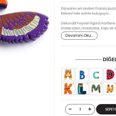
Dünyanın en sevilen Fransız puz
Bebesi'nde sizinle buluşuyor...
Dekoratif hayvan figürlü harflere
Dolap içleri, mobilyalar, kapı ve 
Devamını Oku...
DIĞE
SEPET