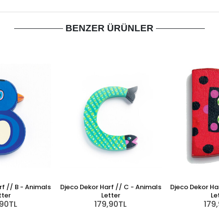
BENZER ÜRÜNLER
f // B - Animals
Djeco Dekor Harf // C - Animals
Djeco Dekor Har
tter
Letter
Le
,90TL
179,90TL
179