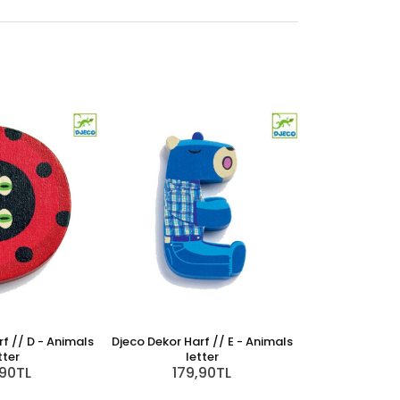
f // D - Animals
Djeco Dekor Harf // E - Animals
tter
letter
,90TL
179,90TL