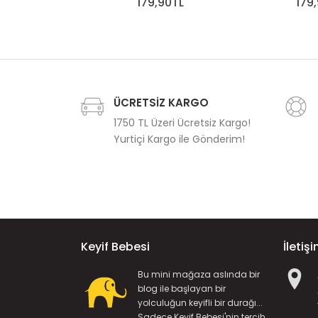
179,90TL
179
ÜCRETSİZ KARGO
1750 TL Üzeri Ücretsiz Kargo!
Yurtiçi Kargo ile Gönderim!
Keyif Bebesi
İletiş
Bu mini mağaza aslında bir
blog ile başlayan bir
yolculuğun keyifli bir durağı...
Sadece Keyif Bebesi'nin tercih