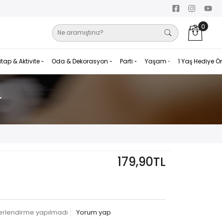
0
itap & Aktivite
Oda & Dekorasyon
Parti
Yaşam
1 Yaş Hediye Ö
r
179,90TL
erlendirme yapılmadı
Yorum yap