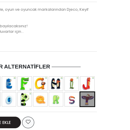
zle, oyun ve oyuncak markalarından Djeco, Keyif
 bayılacaksınız!
duvarlar için…
R ALTERNATIFLER
E EKLE