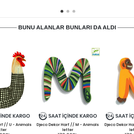
BUNU ALANLAR BUNLARI DA ALDI
f // U - Animals
Djeco Dekor Harf // M - Animals
Djeco Dekor Ha
tter
letter
le