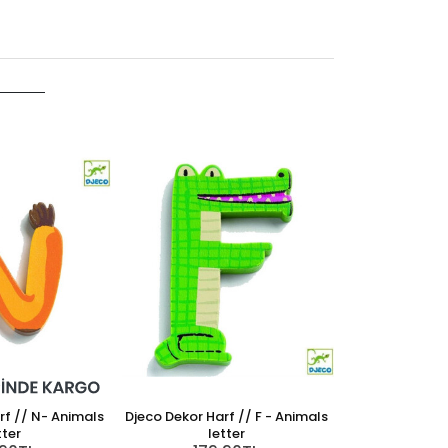
Djeco Dekor Har
le
179
rf // N- Animals
Djeco Dekor Harf // F - Animals
Djeco Dekor Har
tter
letter
le