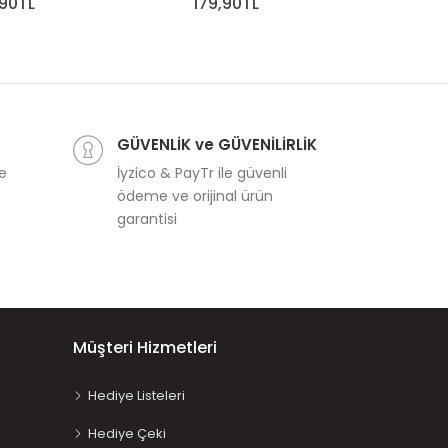
,90TL
179,90TL
179
GÜVENLİK ve GÜVENİLİRLİK
ve
İyzico & PayTr ile güvenli
ödeme ve orijinal ürün
garantisi
Müşteri Hizmetleri
Hediye Listeleri
Hediye Çeki