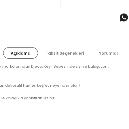
Açıklama
Taksit Seçenekleri
Yorumlar
 markalarından Djeco, Keyif Bebesi'nde sizinle buluşuyor...
ılan dekoratif harfleri keşfetmeye hazır olun!
e kolaylıkla yapıştırabilirsiniz...