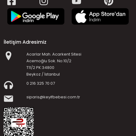
İletişim Adresimiz
Acarlar Mah. Acarkent Sitesi
Acemoğlu Sok. No:10/2
T11/2 PK:34800
Beykoz / İstanbul
0 216 325 70 07
siparis@keyifbebesi.com.tr