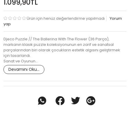
1.099,90TL
Ürün için henüz değerlendirme yapılmadı
Yorum
yap
Djeco Puzzle // The Ballerina With The Flower (36 Parça),
markanın klasik puzzle koleksiyonunun en zarif ve sanatsal
parçalarından biri olarak çocukların estetik algısını geliştirmek
için tasarlandı.
Sanat ve Oyunun…
Devamını Oku...