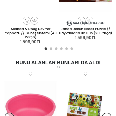
Melissa & Doug Dev Yer
Janod Dokun Hisset Puzzle //
Yapbozu // Güneş Sistemi (48
Hayvanlarla Bir Gün (20 Parça)
Parça)
1.599,90TL
1.599,90TL
BUNU ALANLAR BUNLARI DA ALDI