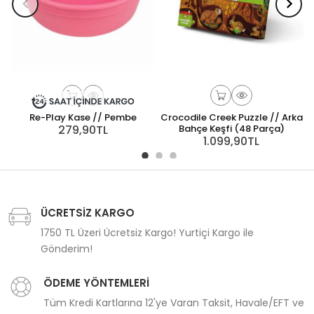
Re-Play Kase // Pembe
Crocodile Creek Puzzle // Arka
D
279,90TL
Bahçe Keşfi (48 Parça)
1.099,90TL
ÜCRETSİZ KARGO
1750 TL Üzeri Ücretsiz Kargo! Yurtiçi Kargo ile
Gönderim!
ÖDEME YÖNTEMLERİ
Tüm Kredi Kartlarına 12'ye Varan Taksit, Havale/EFT ve