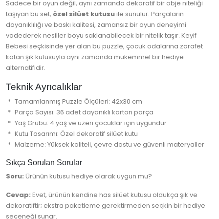
Sadece bir oyun değil, aynı zamanda dekoratif bir obje niteliği
taşıyan bu set,
özel silüet kutusu
ile sunulur. Parçaların
dayanıklılığı ve baskı kalitesi, zamansız bir oyun deneyimi
vadederek nesiller boyu saklanabilecek bir nitelik taşır. Keyif
Bebesi seçkisinde yer alan bu puzzle, çocuk odalarına zarafet
katan şık kutusuyla aynı zamanda mükemmel bir hediye
alternatifidir.
Teknik Ayrıcalıklar
Tamamlanmış Puzzle Ölçüleri: 42x30 cm
Parça Sayısı: 36 adet dayanıklı karton parça
Yaş Grubu: 4 yaş ve üzeri çocuklar için uygundur
Kutu Tasarımı: Özel dekoratif silüet kutu
Malzeme: Yüksek kaliteli, çevre dostu ve güvenli materyaller
Sıkça Sorulan Sorular
Soru:
Ürünün kutusu hediye olarak uygun mu?
Cevap:
Evet, ürünün kendine has silüet kutusu oldukça şık ve
dekoratiftir; ekstra paketleme gerektirmeden seçkin bir hediye
seçeneği sunar.