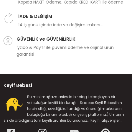
Kapıda NAKİT Ödeme, Kapıda KREDİ KARTI ile ödeme
İADE & DEĞİŞİM
14 İş günü içinde iade ve değişim imkanı...
GÜVENLİK ve GÜVENİLİRLİK
İyzico & PayTr ile güvenli ödeme ve orijinal ürün
garantisi
Keyif Bebesi
Bu mini mağaza aslında bir blog ile başlayan bir
yolculuğun keyifli bir durağı... Sadece Keyif Bebesi'nin
tercih ettiği, sevdiği, kullandığı ve önerdiği markaların
buluştuğu bir anne bebek alışveriş platformu:) Umarım
siz de aradığınız tüm keyifli ürünleri bulursunuz... Keyifli alışverişler...