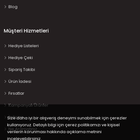
Blog
Müşteri Hizmetleri
Hediye Listeleri
Hediye Çeki
Sipariş Takibi
Ürün İadesi
Fırsatlar
Kampanyalı Ürünler
İletişim
Size daha iyi bir alışveriş deneyimi sunabilmek için çerezler
kullanıyoruz. Detaylı bilgi için çerez politikamızı ve kişisel
Ne Aramıştınız…
verilerin korunması hakkında açıklama metnini
inceleyebilirsiniz.