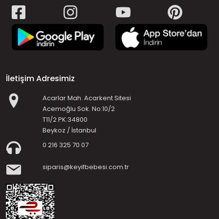
İletişim Adresimiz
Acarlar Mah. Acarkent Sitesi
Acemoğlu Sok. No:10/2
T11/2 PK:34800
Beykoz / İstanbul
0 216 325 70 07
siparis@keyifbebesi.com.tr