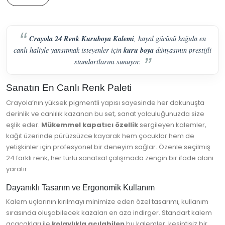
Crayola 24 Renk Kuruboya Kalemi
, hayal gücünü kağıda en
kuru boya
canlı haliyle yansıtmak isteyenler için
dünyasının prestijli
standartlarını sunuyor.
Sanatın En Canlı Renk Paleti
Crayola’nın yüksek pigmentli yapısı sayesinde her dokunuşta
derinlik ve canlılık kazanan bu set, sanat yolculuğunuzda size
eşlik eder.
Mükemmel kapatıcı özellik
sergileyen kalemler,
kağıt üzerinde pürüzsüzce kayarak hem çocuklar hem de
yetişkinler için profesyonel bir deneyim sağlar. Özenle seçilmiş
24 farklı renk, her türlü sanatsal çalışmada zengin bir ifade alanı
yaratır.
Dayanıklı Tasarım ve Ergonomik Kullanım
Kalem uçlarının kırılmayı minimize eden özel tasarımı, kullanım
sırasında oluşabilecek kazaları en aza indirger. Standart kalem
açacakları ile
kolaylıkla açılabilen
bu kalemler, kesintisiz bir