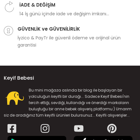
İADE & DEĞİŞİM
14 İş günü içinde iade ve değişim imkanı...
GÜVENLİK ve GÜVENİLİRLİK
İyzico & PayTr ile güvenli ödeme ve orijinal ürün
garantisi
Keyif Bebesi
Bu mini mağaza aslında bir blog ile başlayan bir
yolculuğun keyifli bir durağı... Sadece Keyif Bebesi'nin
tercih ettiği, sevdiği, kullandığı ve önerdiği markaların
buluştuğu bir anne bebek alışveriş platformu:) Umarım
siz de aradığınız tüm keyifli ürünleri bulursunuz... Keyifli alışverişler...