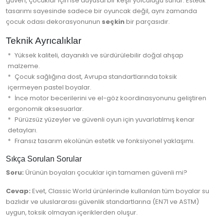
güven, çocuklar için ise duyusal bir keşif yolculuğu sunar. Estetik
tasarımı sayesinde sadece bir oyuncak değil, aynı zamanda
çocuk odası dekorasyonunun
seçkin
bir parçasıdır.
Teknik Ayrıcalıklar
Yüksek kaliteli, dayanıklı ve sürdürülebilir doğal ahşap
malzeme.
Çocuk sağlığına dost, Avrupa standartlarında toksik
içermeyen pastel boyalar.
İnce motor becerilerini ve el-göz koordinasyonunu geliştiren
ergonomik aksesuarlar.
Pürüzsüz yüzeyler ve güvenli oyun için yuvarlatılmış kenar
detayları.
Fransız tasarım ekolünün estetik ve fonksiyonel yaklaşımı.
Sıkça Sorulan Sorular
Soru:
Ürünün boyaları çocuklar için tamamen güvenli mi?
Cevap:
Evet, Classic World ürünlerinde kullanılan tüm boyalar su
bazlıdır ve uluslararası güvenlik standartlarına (EN71 ve ASTM)
uygun, toksik olmayan içeriklerden oluşur.