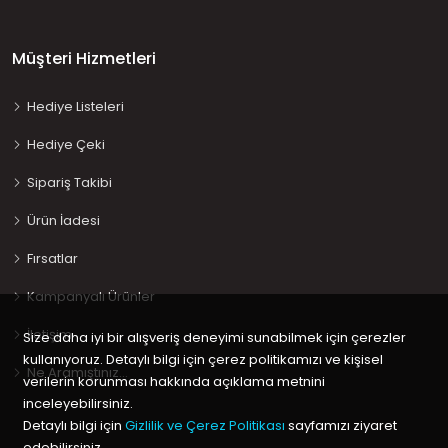
Müşteri Hizmetleri
Hediye Listeleri
Hediye Çeki
Sipariş Takibi
Ürün İadesi
Fırsatlar
Kampanyalı Ürünler
İletişim
Size daha iyi bir alışveriş deneyimi sunabilmek için çerezler
kullanıyoruz. Detaylı bilgi için çerez politikamızı ve kişisel
Ne Aramıştınız…
verilerin korunması hakkında açıklama metnini
inceleyebilirsiniz.
Detaylı bilgi için
Gizlilik ve Çerez Politikası
sayfamızı ziyaret
edebilirsiniz.